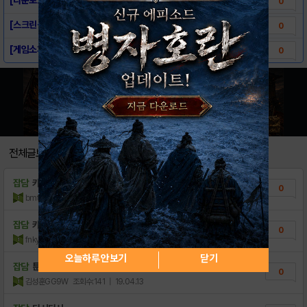
0
[스크린샷] Toon Blast
0
[게임소개] Toon Blast
0
전체글보기
잡담
카톡 정보이용료현금 특별이벤트중이더라：
0
bmtmpmc
조회수:16
| 21.07.22
잡담
카톡 정보이용료현금화 이제는말할수잇습니다⊃
0
fnkymwn
조회수:21
| 21.07.17
오늘하루 안보기
닫기
잡담
툰블 살리기운동
0
김성훈GG9W
조회수:141
| 19.04.13