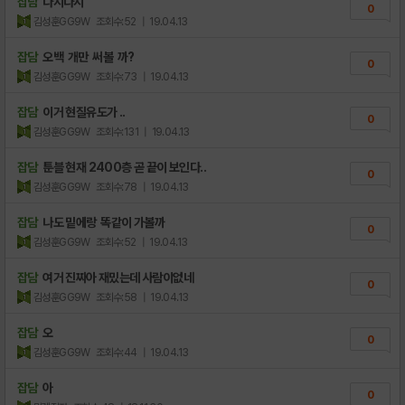
잡담
다시다시
0
김성훈GG9W
조회수:52
| 19.04.13
잡담
오백 개만 써볼 까?
0
김성훈GG9W
조회수:73
| 19.04.13
잡담
이거 현질유도가 ..
0
김성훈GG9W
조회수:131
| 19.04.13
잡담
툰블 현재 2400층 곧 끝이 보인다..
0
김성훈GG9W
조회수:78
| 19.04.13
잡담
나도 밑에랑 똑같이 가볼까
0
김성훈GG9W
조회수:52
| 19.04.13
잡담
여거 진짜아 재밌는데 사람이없네
0
김성훈GG9W
조회수:58
| 19.04.13
잡담
오
0
김성훈GG9W
조회수:44
| 19.04.13
잡담
아
0