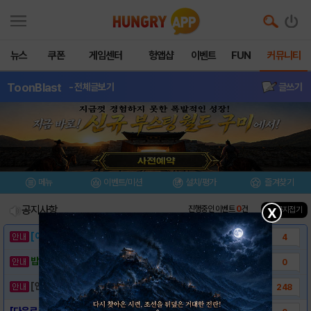
뉴스
쿠폰
게임센터
헝앱샵
이벤트
FUN
커뮤니티
ToonBlast
- 전체글보기
글쓰기
메뉴
이벤트/미션
설치/평가
즐겨찾기
공지사항
진행중인 이벤트
0
건
▲ 공지접기
X
[이벤트] 웃음으로 매일매일 해피! 유머 게시..
4
밥알이의 헝앱통신 ⑲ “밥알이, 드디어 멀티를..
0
[안내] 헝그리앱 필수 상식! 밥알 획득 안내..
248
[다운로드 링크] Toon Blast