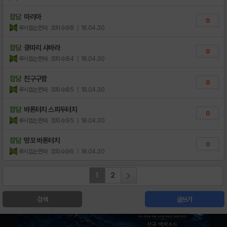
잡담
마리아
0
루시없는찐따
조회수:98
| 18.04.30
잡담
쿵따리 샤바라
0
루시없는찐따
조회수:84
| 18.04.30
잡담
친구구함
0
루시없는찐따
조회수:85
| 18.04.30
잡담
바톤터치 스피두터치
0
루시없는찐따
조회수:95
| 18.04.30
잡담
떵꼬 바톤터치
0
루시없는찐따
조회수:96
| 18.04.30
1
2
검색
글쓰기