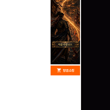
redeem
shopping_cart
헝앱 경품
헝앱 쇼핑
문화상품권 10000원
(추첨)
100
밥알