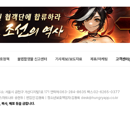
호정책
불법촬영물 신고센터
기사제보/보도자료
제휴/마케팅
고객센터(
소: 서울시 금천구 가산디지털1로 171 연락처:063-284-8635 팩스:02-6265-0377
주)스마트나우 송현두 | 편집인:김동욱 | 청소년보호책임자:김동욱
desk@hungryapp.co.kr
 복사, 배포 등을 금합니다.