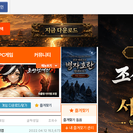
색
PC게임
커뮤니티
즐겨찾기
star
즐겨찾기
즐겨찾기 없음
네임
글작성일
조회수
add
내 즐겨찾기 관리
리앱
2022.04.12
153,673