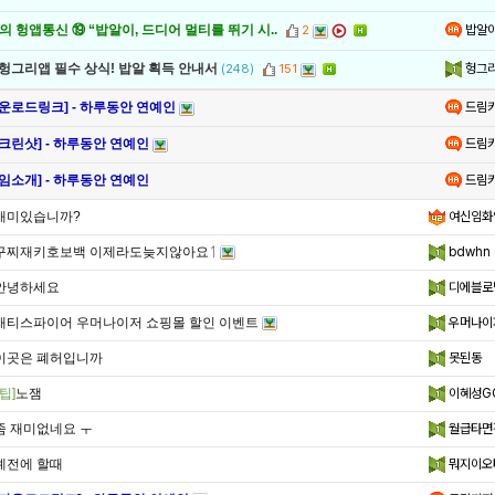
밥알
 헝앱통신 ⑲ “밥알이, 드디어 멀티를 뛰기 시..
2
헝그
 헝그리앱 필수 상식! 밥알 획득 안내서
(248)
151
드림
다운로드링크] - 하루동안 연예인
드림
크린샷] - 하루동안 연예인
드림
임소개] - 하루동안 연예인
재미있습니까?
여신임화
구찌재키호보백 이제라도늦지않아요ᛐ
bdwhn
안녕하세요
디에블로
새티스파이어 우머나이저 쇼핑몰 할인 이벤트
우머나이
이곳은 폐허입니까
못된동
팁]
노잼
이혜성G
좀 재미없네요 ㅜ
월급타면
예전에 할때
뭐지이오