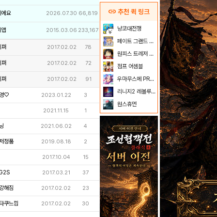
link
추천 퀵 링크
이에요
2026.07.30
66,819
냥코대전쟁
리앱
2015.03.06
233,167
페이트 그랜드 오더
키퍼
2017.02.02
78
원피스 트레저 크루즈
키퍼
2017.02.02
72
점프 어셈블
키퍼
우마무스메 PRETTY DERBY
2017.02.02
91
리니지2 레볼루션
영♡
2023.01.22
3
원스휴먼
2021.11.15
1
닝
2021.06.02
4
저정품
2019.08.18
2
2017.10.04
15
G2S
2017.03.21
37
강해짐
2017.02.02
23
타쿠느낌
2017.02.02
30