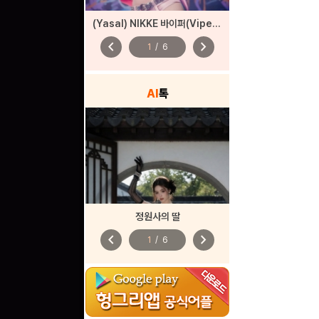
(Yasal) NIKKE 바이퍼(Viper) – 펑키 스트리트
chevron_left
chevron_right
1
/
6
AI
톡
정원사의 딸
chevron_left
chevron_right
1
/
6