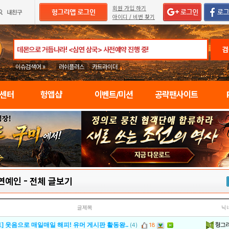
회원 가입 하기
아이디 / 비번 찾기
검
이슈검색어 »
러쉬플러스
카트라이더
임센터
헝앱샵
이벤트/미션
공략팬사이트
연예인
-
전체 글보기
글제목
닉
헝그
] 웃음으로 매일매일 해피! 유머 게시판 활동왕..
(4)
18