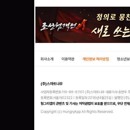
회사소개
이용약관
개인정보 처리방침
청소년보
(주)스마트나우
사업자등록번호:119-86-61101 (주)스마트나우 대표이사:송현두 주
등록번호:서울아02322 | 등록일자:2016년4월25일 | 발행인:(
헝그리앱의 콘텐츠 및 기사는 저작권법의 보호를 받으므로, 무단 전재,
Copyright (c) HungryApp All Rights Reserved.