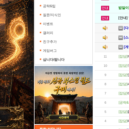
공략&팁
밥알이의
질문/지식인
[안내]
이벤트
[
갤러리
[스
친구추가
[게
게임버그
[잡담]
11
삽니다/팝니다
[잡담]
10
[잡담]
9
[잡담]
8
[잡담]
7
[공략&
6
[잡담]
5
[잡담]
4