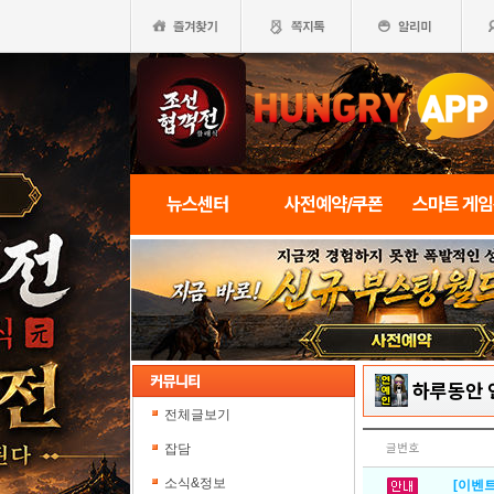
뉴스센터
사전예약/쿠폰
스마트 게
하루동안 
전체글보기
잡담
글번호
소식&정보
[이벤트