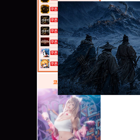
고양이 낚시터...
이것이 삼국지...
이것이 삼국지...
그레이 사가
열혈강호: 넥...
여전사 키우기...
코스프레
갤러리