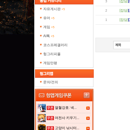
[잡담]
3
자유게시판
+5
[잡담]
2
유머
+5
[잡담]
1
게임
+5
AI톡
+5
코스프레갤러리
헝그리피플
게임만평
문의/건의
열혈강호: 넥...
여전사 키우기...
고양이 낚시터...