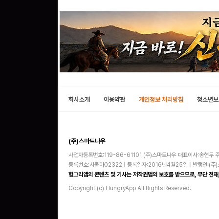
회사소개
이용약관
개인정보 처리방침
청소년보
(주)스마트나우
사업자등록번호:119-86-61101 (주)스마트나우 대표이사:송현두 주
등록번호:서울아02322 | 등록일자:2016년4월25일 | 발행인:(
헝그리앱의 콘텐츠 및 기사는 저작권법의 보호를 받으므로, 무단 전재,
Copyright (c) HungryApp All Rights Reserved.