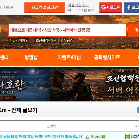
회원 가입 하기
아이디 / 비번 찾기
검
이슈검색어 »
조선협객전2M
9이닝스
임센터
헝앱샵
이벤트/미션
공략팬사이트
즈m
-
전체 글보기
글제목
닉
헝그
] 웃음으로 매일매일 해피! 유머 게시판 활동왕..
(4)
18