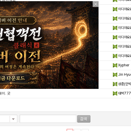
경험서 아우
이디야요
맛점하세요
이디야요
아침에 커피한자하고 시작해야할듯
이디야요
맛저요
이디야요
굿밤이요
이디야요
황금으로 뭐부터 올려야 할까요?
이디야요
4만2천 황금 30만에 ㅍㅍ
Xypher
채플린게임 마일리지 75% 에 팝니다
Jin Hyu
(2)
랭커계정
성준(인빅
재미. 굿
대박777