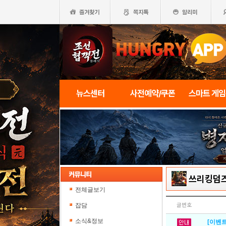
뉴스센터
사전예약/쿠폰
스마트 게
쓰리킹덤
전체글보기
잡담
글번호
소식&정보
[이벤트