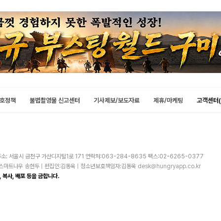
호정책
불법촬영물 신고센터
기사제보/보도자료
제휴/마케팅
고객센터(
소: 서울시 금천구 가산디지털1로 171 연락처:063-284-8635 팩스:02-6265-0377
주)스마트나우 송현두 | 편집인:김동욱 | 청소년보호책임자:김동욱
desk@hungryapp.co.kr
 복사, 배포 등을 금합니다.