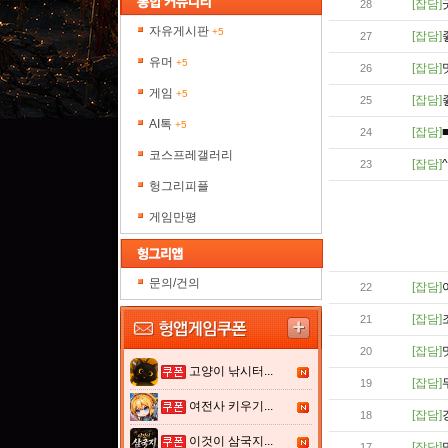
[잡담]
28
자유게시판
+5
[잡담]
27
유머
+5
[잡담]
26
게임
+5
[잡담]
25
AI톡
+5
[잡담]
24
코스프레갤러리
[잡담]
^
23
헝그리피플
게임만평
문의/건의
[잡담]
아
22
[잡담]
21
[잡담]
20
고양이 낚시터...
[잡담]
19
여전사 키우기...
[잡담]
18
이것이 삼국지...
[잡담]
17