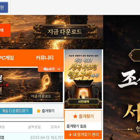
색
PC게임
커뮤니티
즐겨찾기
star
즐겨찾기
즐겨찾기 없음
네임
글작성일
조회수
add
내 즐겨찾기 관리
리앱
2022.04.12
153,721