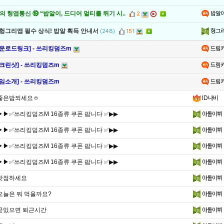
밥알
 헝앱통신 ⑲ “밥알이, 드디어 멀티를 뛰기 시..
2
헝그
 헝그리앱 필수 상식! 밥알 획득 안내서
(248)
151
드림
다운로드링크] - 쓰리킹덤즈m
드림
스크린샷] - 쓰리킹덤즈m
드림
게임소개] - 쓰리킹덤즈m
좋은밤되세요ㅎ
ID나비
▶▶✅쓰리킹덤즈M 16종류 쿠폰 팝니다 ✅▶▶
아돌이쀠
▶▶✅쓰리킹덤즈M 16종류 쿠폰 팝니다 ✅▶▶
아돌이쀠
▶▶✅쓰리킹덤즈M 16종류 쿠폰 팝니다 ✅▶▶
아돌이쀠
▶▶✅쓰리킹덤즈M 16종류 쿠폰 팝니다 ✅▶▶
아돌이쀠
맛점하세요
아돌이쀠
오늘은 뭐 먹을까요?
아돌이쀠
곧있으면 퇴근시간
아돌이쀠