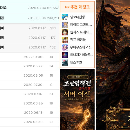
link
추천 퀵 링크
이에요
2026.07.30
66,857
냥코대전쟁
리앱
2015.03.06
233,211
페이트 그랜드 오더
키퍼
2020.01.17
231
원피스 트레저 크루즈
키퍼
2020.01.17
177
점프 어셈블
키퍼
우마무스메 PRETTY DERBY
2020.01.17
162
리니지2 레볼루션
2022.10.06
14
원스휴먼
2020.08.22
34
2020.08.05
15
2020.07.30
9
2020.07.14
11
2020.06.28
19
2020.06.13
19
2020.05.30
25