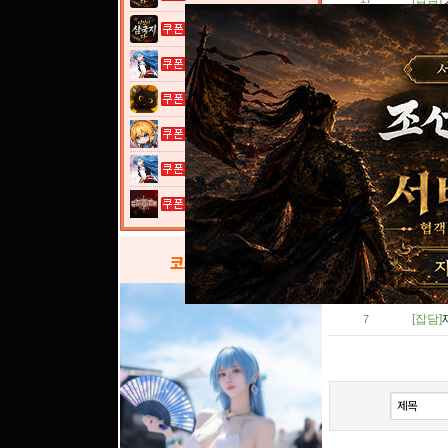
이것이 삼국지...
[잡담]
16
열혈강호: 넥...
[잡담]
15
[잡담]
14
고양이 낚시터...
[잡담]
13
여전사 키우기...
[잡담]
12
열혈강호: 넥...
[잡담]
11
그레이 사가
[잡담]
10
[잡담]
9
코스프레
갤러리
[잡담]
8
[잡담]
7