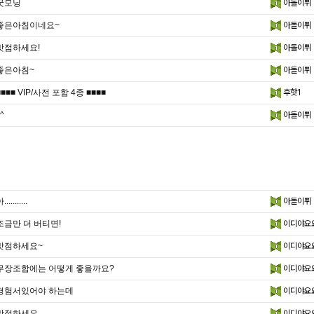
굿모닝
아돌이쀠
좋은아침이네요~
아돌이쀠
맛점하세요!
아돌이쀠
좋은아침~
아돌이쀠
■■■■ VIP/사전 포함 4종 ■■■■
후핫1
^
아돌이쀠
...........
아돌이쀠
조금만 더 버티면!
이디야요
맛점하세요~
이디야요
무장조합에는 어떻게 좋을까요?
이디야요
경험서있어야 하는데
이디야요
맛점하세요
이디야요