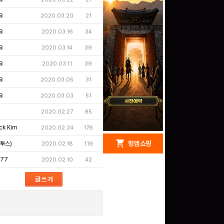
요
2020.03.20
21
요
2020.03.16
34
요
2020.03.14
39
요
2020.03.11
39
요
2020.03.05
31
요
2020.03.03
51
2020.02.27
95
ck Kim
2020.02.24
176
redeem
shopping_cart
헝앱 경품
헝앱 쇼핑
투스)
2020.02.18
119
77
2020.02.10
42
구글 플레이 기프트카드
15,000원 (추첨)
100
밥알