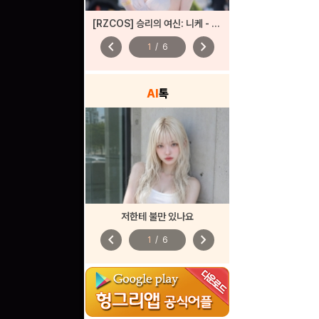
[RZCOS] 승리의 여신: 니케 - 헬름 '샹들리에 라이트' (Model. 나리땽)
chevron_left
chevron_right
1
/
6
AI
톡
저한테 불만 있나요
chevron_left
chevron_right
1
/
6