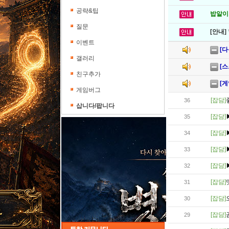
공략&팁
밥알이의
질문
[안내]
이벤트
[
갤러리
[
친구추가
[
게임버그
[잡담]
36
삽니다/팝니다
[잡담]
35
[잡담]
34
[잡담]
33
[잡담]
32
[잡담]
31
[잡담]
30
[잡담]
29