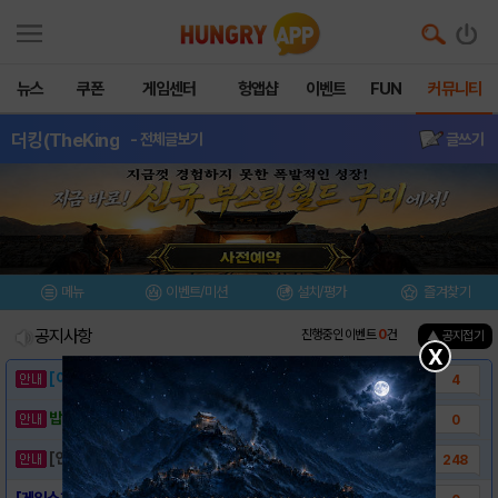
뉴스
쿠폰
게임센터
헝앱샵
이벤트
FUN
커뮤니티
더킹(TheKing
- 전체글보기
글쓰기
메뉴
이벤트/미션
설치/평가
즐겨찾기
공지사항
진행중인 이벤트
0
건
▲ 공지접기
X
[이벤트] 웃음으로 매일매일 해피! 유머 게시..
4
밥알이의 헝앱통신 ⑲ “밥알이, 드디어 멀티를..
0
[안내] 헝그리앱 필수 상식! 밥알 획득 안내..
248
[게임소개] - 더킹 for Kakao