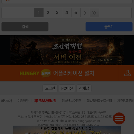
1
2
3
4
5
검색
글쓰기
로그인
PC버전
전체앱
|
|
|
|
|
회사소개
이용약관
개인정보 처리방침
청소년 보호정책
불법촬영물 신고센터
제휴광고문의
사업자등록번호:119-86-61101 (주)스마트나우 대표이사:송현두
주소: 서울시 금천구 가산디지털1로 171 연락처:063-284-8635 팩스:02-6265-0377
청소년보호책임자:김동욱
desk@hungryapp.co.kr
등록번호:서울아02322 | 등록일자:2016년4월25일
발행인:(주)스마트나우 송현두 | 편집인:김동욱