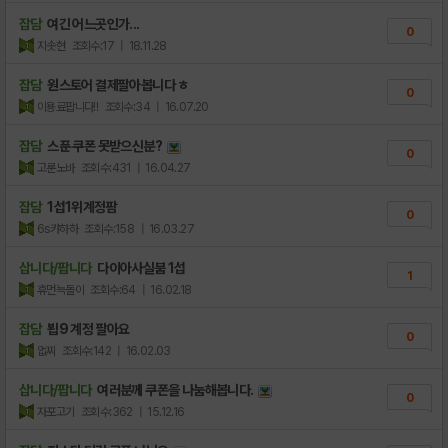
잡담
여긴 어느곳인가...
0
지솟현
조회수:17
| 18.11.28
잡담
원스토어 결제팔아봅니다 ㅎ
0
이용료팝니다!!
조회수:34
| 16.07.20
잡담
스푼 쿠폰 못받으신분?
0
고룬노바
조회수:431
| 16.04.27
잡담
1섭1위계정팜
0
6s캬하하
조회수:158
| 16.03.27
삽니다/팝니다
다이아사실붐 1섭
1
휴먼늑돌이
조회수:64
| 16.02.18
잡담
뵙9 계정 팔아요
0
없찌
조회수:142
| 16.02.03
삽니다/팝니다
여러분께 쿠폰을 나눔해봅니다.
0
자포고기
조회수:362
| 15.12.16