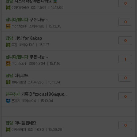
잡담
지스타 더킹 쿠폰 나눠요
0
여자마음몰라
조회수:562
| 15.12.05
삽니다/팝니다
쿠폰 나눔.~
0
↑chitos↓
조회수:186
| 15.12.05
잡담
더킹 for Kakao
0
투잡
조회수:193
| 15.11.17
삽니다/팝니다
쿠폰 나눔.~
1
↑chitos↓
조회수:334
| 15.11.16
잡담
더킹코드
0
보따리동생
조회수:326
| 15.11.04
친구추가
카톡ID "zxcasf96&quo..
0
폰지기
조회수:94
| 15.10.04
잡담
마니들 접네요
0
아기송아지
조회수:630
| 15.09.29