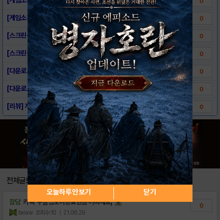
0
[게임소개] - 더킹
0
[스크린샷] - 더킹 for Kakao
0
[스크린샷] - 더킹
0
[다운로드링크] - 더킹 for Kakao
0
[다운로드링크] - 더킹
0
[리뷰] 게임에서 기사도를 느끼다, 더 킹 f..
0
전체글보기
오늘하루 안보기
닫기
잡담
카톡 구글정보이용료현금 어떠세요¡
0
bxiaw
조회수:10
| 21.06.29