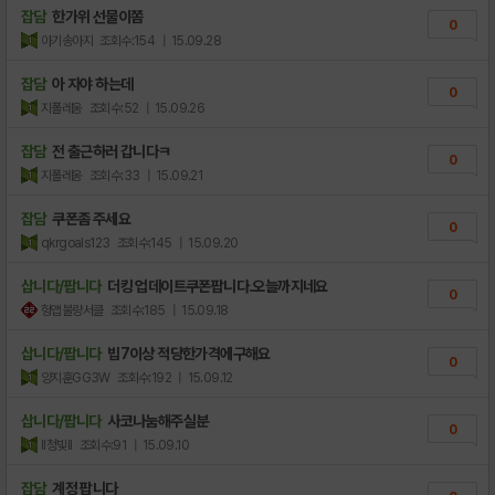
잡담
한가위 선물이쫌
0
아기송아지
조회수:154
| 15.09.28
잡담
아 자야 하는데
0
지폴레옹
조회수:52
| 15.09.26
잡담
전 출근하러 갑니다ㅋ
0
지폴레옹
조회수:33
| 15.09.21
잡담
쿠폰좀 주세요
0
qkrgoals123
조회수:145
| 15.09.20
삽니다/팝니다
더킹 업데이트쿠폰팝니다.오늘까지네요
0
헝앱불량서클
조회수:185
| 15.09.18
삽니다/팝니다
빕7이상 적당한가격에구해요
0
양지훈GG3W
조회수:192
| 15.09.12
삽니다/팝니다
사코나눔해주실분
0
II청빛II
조회수:91
| 15.09.10
잡담
계정 팝니다