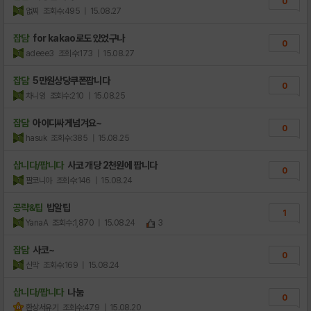
0
없찌
조회수:495
| 15.08.27
잡담
for kakao로도 있었구나
0
adeee3
조회수:173
| 15.08.27
잡담
5만원상당쿠폰팝니다
0
차니잉
조회수:210
| 15.08.25
잡담
아이디싸게넘겨요~
0
hasuk
조회수:385
| 15.08.25
삽니다/팝니다
사코 개당 2천원에 팝니다
0
팔코니아
조회수:146
| 15.08.24
공략&팁
밥알팁
1
YanaA
조회수:1,870
| 15.08.24
3
잡담
사코~
0
신막
조회수:169
| 15.08.24
삽니다/팝니다
나눔
0
환상서유기
조회수:479
| 15.08.20