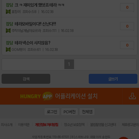
잡담
크 ㅋ 재미있게 했엇죠 테라 ㅋㅋ
0
표창러
조회수:58
| 16.02.18
잡담
테라모바일이다!! 신난다!!!
0
주작의날개날아오르라
조회수:111
| 16.02.18
잡담
테라 넥슨이 사지않음?
0
GOM팡이
조회수:61
| 16.02.18
1
검색
글쓰기
로그인
PC버전
전체앱
|
|
|
|
|
회사소개
이용약관
개인정보 처리방침
청소년 보호정책
불법촬영물 신고센터
제휴광고문의
사업자등록번호:119-86-61101 (주)스마트나우 대표이사:송현두