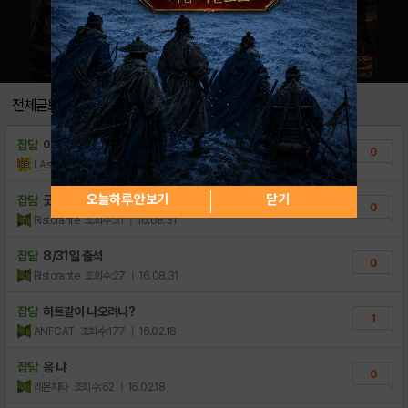
전체글보기
잡담
이름이 테라라서 기대했는데
0
LAsahi
조회수:15
| 18.11.25
오늘하루 안보기
닫기
잡담
굿모닝~
0
Ristorante
조회수:31
| 16.08.31
잡담
8/31일 출석
0
Ristorante
조회수:27
| 16.08.31
잡담
히트같이 나오려나?
1
ANFCAT
조회수:177
| 16.02.18
잡담
음 냐
0
레몬치타
조회수:62
| 16.02.18