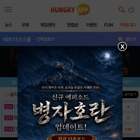
뉴스
쿠폰
게임센터
헝앱샵
이벤트
FUN
커뮤니티
테라:다크스콜
- 전체글보기
글쓰기
X
메뉴
이벤트/미션
설치/평가
즐겨찾기
공지사항
진행중인 이벤트
0
건
▲ 공지접기
[이벤트] 웃음으로 매일매일 해피! 유머 게시..
4
밥알이의 헝앱통신 ⑲ “밥알이, 드디어 멀티를..
0
[안내] 헝그리앱 필수 상식! 밥알 획득 안내..
248