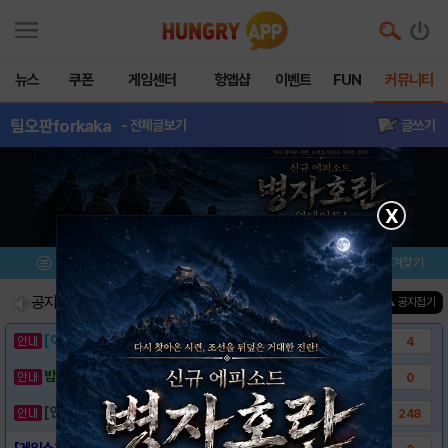
뉴스
쿠폰
게임센터
헝앱샵
이벤트
FUN
커뮤니티
팀오판forkaka
- 전체글보기
글쓰기
X
메뉴
이벤트/미션
설치/평가
즐겨찾기
공지사항
진행중인 이벤트
0
건
▲ 공지접기
[이벤트] 웃음으로 매일매일 해피! 유머 게시..
4
밥알이의 헝앱통신 ⑲ “밥알이, 드디어 멀티를..
0
[안내] 헝그리앱 필수 상식! 밥알 획득 안내..
248
[게임소개] - 팀오판 for kakao