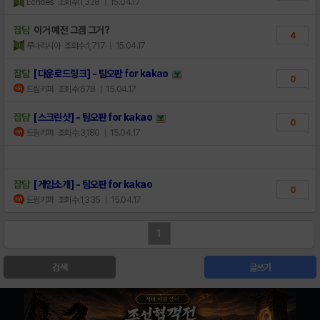
Echoes
조회수:1,328
| 15.04.17
잡담
이거 예전 그겜 그거?
4
루나리시아
조회수:1,717
| 15.04.17
잡담
[다운로드링크] - 팀오판 for kakao
0
드림키퍼
조회수:678
| 15.04.17
잡담
[스크린샷] - 팀오판 for kakao
0
드림키퍼
조회수:3,180
| 15.04.17
잡담
[게임소개] - 팀오판 for kakao
0
드림키퍼
조회수:1,335
| 15.04.17
1
검색
글쓰기