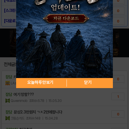
0
[스크린샷] - 팀오판 for kakao
0
[다운로드링크] - 팀오판 for kakao
0
전체글보기
잡담
카카오가 들어가면
0
오늘하루 안보기
닫기
LAsahi
조회수:30
| 18.11.24
잡담
여기 망함???
1
Queenmob
조회수:578
| 15.05.30
잡담
문상2.3만원치 ㄱㅈ2만에팝니다
0
크림슨가드
조회수:148
| 15.04.28