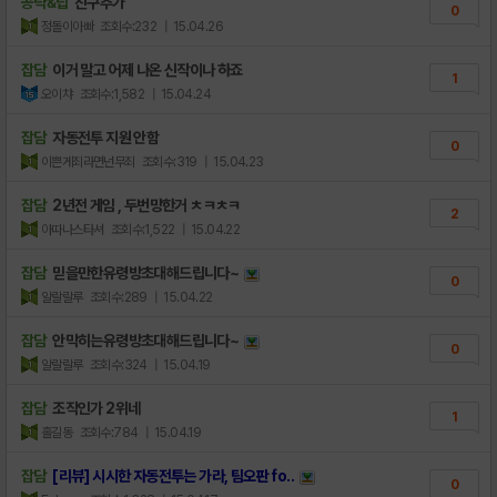
공략&팁
친구추가
0
정돌이아빠
조회수:232
| 15.04.26
잡담
이거 말고 어제 나온 신작이나 하죠
1
오이챠
조회수:1,582
| 15.04.24
잡담
자동전투 지원 안함
0
이쁜게죄라면넌무죄
조회수:319
| 15.04.23
잡담
2년전 게임 , 두번망한거 ㅊㅋㅊㅋ
2
아따나스타셔
조회수:1,522
| 15.04.22
잡담
믿을만한유령방초대해드립니다~
0
알랄랄루
조회수:289
| 15.04.22
잡담
안막히는유령방초대해드립니다~
0
알랄랄루
조회수:324
| 15.04.19
잡담
조작인가 2위네
1
홀길동
조회수:784
| 15.04.19
잡담
[리뷰] 시시한 자동전투는 가라, 팀오판 fo..
0