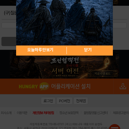
피버타임을 만들자!
0
(구)질문
아이템을 알면 더 쉬워요!
0
메인화면 인터페이스
0
검색
오늘하루 안보기
닫기
로그인
PC버전
전체앱
|
|
|
|
|
회사소개
이용약관
개인정보 처리방침
청소년 보호정책
불법촬영물 신고센터
제휴광고문의
사업자등록번호:119-86-61101 (주)스마트나우 대표이사:송현두
주소: 서울시 금천구 가산디지털1로 171 연락처:063-284-8635 팩스:02-6265-0377