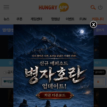
뉴스
쿠폰
게임센터
헝앱샵
이벤트
FUN
커뮤니티
X
탭!탭!썸마린
- (구)질문
글쓰기
메뉴
이벤트/미션
설치/평가
즐겨찾기
공지사항
진행중인 이벤트
0
건
▼ 공지펴기
♥마일리지 두근두근 이벤트 상품 미리보기♥
0
탭!탭!썸마린 다운로드 링크
0
폭탄을 활용하자!
0
블록을 모으자!
0