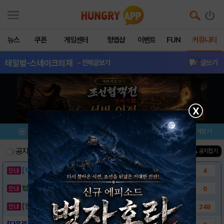
뉴스
쿠폰
게임센터
헝앱샵
이벤트
FUN
커뮤니티
테일밤-스네이크의재
- 전체글보기
글쓰기
X
메뉴
이벤트/미션
설치/평가
즐겨찾기
공지사항
진행중인 이벤트
0
건
▲ 공지접기
[이벤트] 웃음으로 매일매일 해피! 유머 게시..
4
밥알이의 헝앱통신 ⑲ “밥알이, 드디어 멀티를..
0
[안내] 헝그리앱 필수 상식! 밥알 획득 안내..
248
[다운로드링크] - 테일밤 - 스네이크의 재탄..