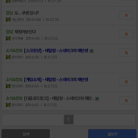
핑퐁팩토리
조회수:213
| 16.07.30
잡담
오... 쿠폰 있나?
0
아는男자
조회수:148
| 16.07.25
잡담
재밌어보인다
0
사이케★
조회수:46
| 16.07.25
소식&정보
[스크린샷] - 테일밤 - 스네이크의 재탄생
0
찐리하이
조회수:58
| 16.07.25
소식&정보
[게임소개] - 테일밤 - 스네이크의 재탄생
0
찐리하이
조회수:54
| 16.07.25
소식&정보
[다운로드링크] - 테일밤 - 스네이크의 재탄..
0
찐리하이
조회수:92
| 16.07.25
1
검색
글쓰기