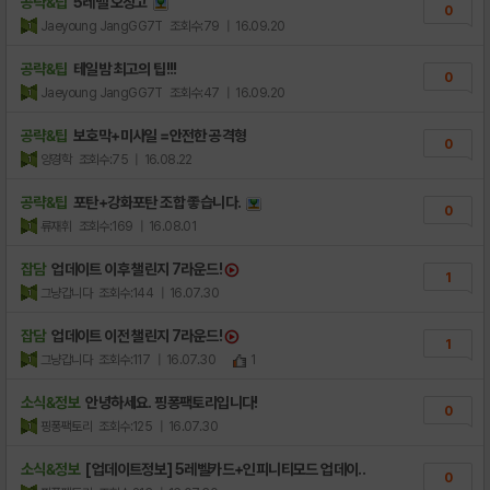
공략&팁
5레벨 오징고
0
Jaeyoung JangGG7T
조회수:79
| 16.09.20
공략&팁
테일밤 최고의 팁!!!
0
Jaeyoung JangGG7T
조회수:47
| 16.09.20
공략&팁
보호막+미사일 =안전한 공격형
0
양경학
조회수:75
| 16.08.22
공략&팁
포탄+강화포탄 조합 좋습니다.
0
류재휘
조회수:169
| 16.08.01
잡담
업데이트 이후 챌린지 7라운드!
1
그냥갑니다
조회수:144
| 16.07.30
잡담
업데이트 이전 챌린지 7라운드!
1
그냥갑니다
조회수:117
| 16.07.30
1
소식&정보
안녕하세요. 핑퐁팩토리입니다!
0
핑퐁팩토리
조회수:125
| 16.07.30
소식&정보
[업데이트정보] 5레벨카드+인피니티모드 업데이..
0