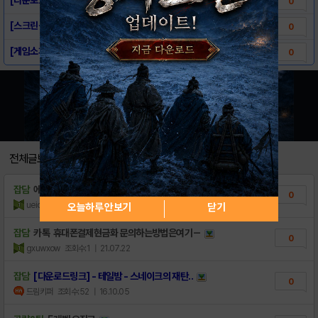
0
[스크린샷] - 테일밤 - 스네이크의 재탄생
0
[게임소개] - 테일밤 - 스네이크의 재탄생
0
전체글보기
잡담
에르메스파리본점 중독인 것 같나요ꈭ
0
ueiozgb
조회수:1
| 21.11.15
오늘하루 안보기
닫기
잡담
카톡 휴대폰결제현금화 문의하는방법은여기－
0
gxuwxow
조회수:1
| 21.07.22
잡담
[다운로드링크] - 테일밤 - 스네이크의 재탄..
0
드림키퍼
조회수:52
| 16.10.05