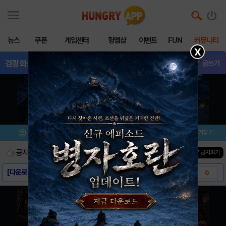
뉴스
쿠폰
게임센터
헝앱샵
이벤트
FUN
커뮤니티
X
검쾅화:검강화하기
- 소식&정보
글쓰기
메뉴
이벤트/미션
설치/평가
즐겨찾기
공지사항
진행중인 이벤트
0
건
▼ 공지펴기
[다운로드링크] - 검쾅화: 검강화하기
0
[스크린샷] - 검쾅화: 검강화하기
0
[게임소개] - 검쾅화: 검강화하기
0