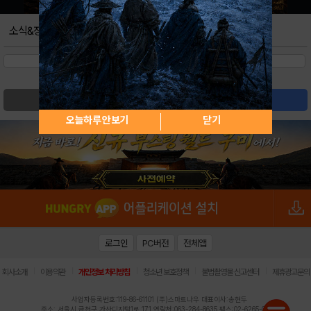
소식&정보
검색
글쓰기
오늘하루 안보기
닫기
로그인
PC버전
전체앱
|
|
|
|
|
회사소개
이용약관
개인정보 처리방침
청소년 보호정책
불법촬영물 신고센터
제휴광고문의
사업자등록번호:119-86-61101 (주)스마트나우 대표이사:송현두
주소: 서울시 금천구 가산디지털1로 171 연락처:063-284-8635 팩스:02-6265-0377