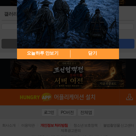
갤러리
검색
글쓰기
오늘하루 안보기
닫기
PC버전
전체앱
로그인
|
|
|
|
회사소개
이용약관
개인정보 처리방침
청소년 보호정책
불법촬영물 신고센터
|
제휴광고문의