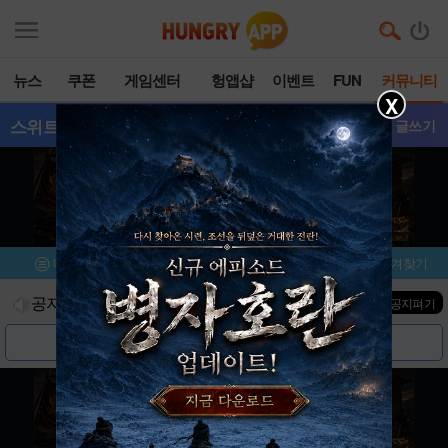
뉴스
쿠폰
게임센터
헝앱샵
이벤트
FUN
커뮤니티
X
스위트홈:욕망의파편
- 갤러리
글쓰기
메뉴
이벤트/미션
설치/평가
즐겨찾기
공지사항
진행중인 이벤트
0
건
▼ 공지펴기