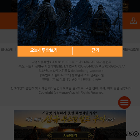
로그인
PC버전
전체앱
|
|
|
|
|
오늘하루 안보기
닫기
회사소개
이용약관
개인정보 처리방침
청소년 보호정책
불법촬영물 신고센터
제휴광고문의
사업자등록번호:119-86-61101 (주)스마트나우 대표이사:송현두
주소: 서울시 금천구 가산디지털1로 171 연락처:063-284-8635 팩스:02-6265-0377
청소년보호책임자:김동욱
desk@hungryapp.co.kr
등록번호:서울아02322 | 등록일자:2016년4월25일
발행인:(주)스마트나우 송현두 | 편집인:김동욱
헝그리앱의 콘텐츠 및 기사는 저작권법의 보호를 받으므로, 무단 전재, 복사, 배포 등을 금합니다.
Copyright (c) HungryApp All Rights Reserved.