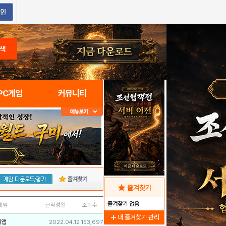
색
PC게임
커뮤니티
즐겨찾기
star
즐겨찾기
즐겨찾기 없음
네임
글작성일
조회수
add
내 즐겨찾기 관리
리앱
2022.04.12
153,697