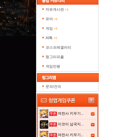
자유게시판
+5
유머
+5
게임
+5
AI톡
+5
코스프레갤러리
헝그리피플
게임만평
문의/건의
여전사 키우기...
이것이 삼국지...
여전사 키우기...