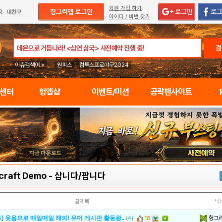
회원 가입 하기
아이디 / 비번 찾기
검
이슈검색어 »
원피스
컴투스프로야구2024
임센터
헝앱샵
이벤트/미션
공략팬사이트
lcraft Demo
-
삽니다/팝니다
글제목
닉
헝그
] 웃음으로 매일매일 해피! 유머 게시판 활동왕..
(4)
18