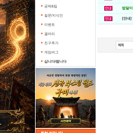
공략&팁
밥알이의
질문/지식인
[안내]
이벤트
갤러리
친구추가
게임버그
삽니다/팝니다