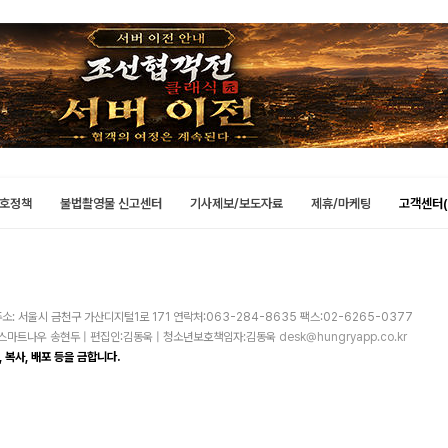
호정책
불법촬영물 신고센터
기사제보/보도자료
제휴/마케팅
고객센터(
소: 서울시 금천구 가산디지털1로 171 연락처:063-284-8635 팩스:02-6265-0377
주)스마트나우 송현두 | 편집인:김동욱 | 청소년보호책임자:김동욱
desk@hungryapp.co.kr
 복사, 배포 등을 금합니다.