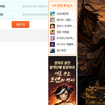
link
추천 퀵 링크
이에요
2026.07.30
66,831
냥코대전쟁
리앱
2015.03.06
233,180
페이트 그랜드 오더
원피스 트레저 크루즈
점프 어셈블
우마무스메 PRETTY DERBY
리니지2 레볼루션
원스휴먼