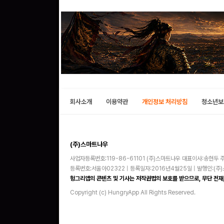
회사소개
이용약관
개인정보 처리방침
청소년보
(주)스마트나우
사업자등록번호:119-86-61101 (주)스마트나우 대표이사:송현두 주
등록번호:서울아02322 | 등록일자:2016년4월25일 | 발행인:(
헝그리앱의 콘텐츠 및 기사는 저작권법의 보호를 받으므로, 무단 전재,
Copyright (c) HungryApp All Rights Reserved.