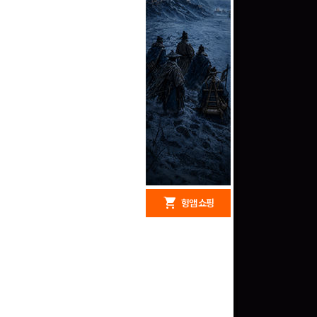
redeem
shopping_cart
헝앱 경품
헝앱 쇼핑
문화상품권 10000원
(추첨)
100
밥알