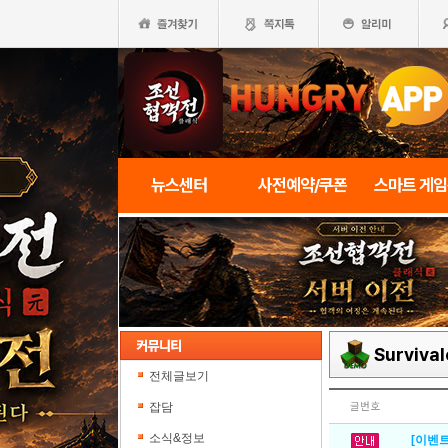
뉴스센터
사전예약/쿠폰
스마트 게
Surviva
전체글보기
잡담
글번호
소식&정보
[이벤트