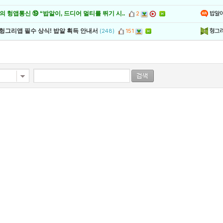
밥알
 헝앱통신 ⑲ “밥알이, 드디어 멀티를 뛰기 시..
2
헝그
 헝그리앱 필수 상식! 밥알 획득 안내서
(248)
151