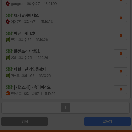
gangstar
조회수:77
| 16.01.09
잡담
이거 깔지마세요.
0
아인류담
조회수:71
| 15.10.26
잡담
써글 .. 재미없다.
0
류미
조회수:32
| 15.10.26
잡담
완전 쓰레기 앱임.
0
롬벨
조회수:75
| 15.10.26
잡담
이런 미친 게임을 봤나.
0
마츠모
조회수:63
| 15.10.26
잡담
[게임소개] - 슈퍼마리오
0
드림키퍼
조회수:267
| 15.10.26
1
검색
글쓰기