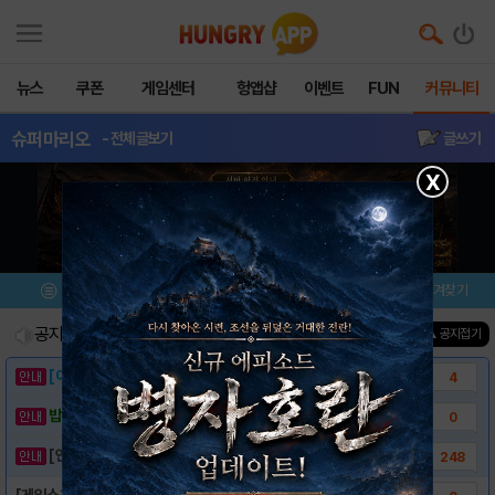
뉴스
쿠폰
게임센터
헝앱샵
이벤트
FUN
커뮤니티
슈퍼마리오
- 전체글보기
글쓰기
X
메뉴
이벤트/미션
설치/평가
즐겨찾기
공지사항
진행중인 이벤트
0
건
▲ 공지접기
[이벤트] 웃음으로 매일매일 해피! 유머 게시..
4
밥알이의 헝앱통신 ⑲ “밥알이, 드디어 멀티를..
0
[안내] 헝그리앱 필수 상식! 밥알 획득 안내..
248
[게임소개] - 슈퍼마리오