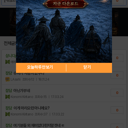
0
전체글보기
삽니다/팝니다
뉴슈퍼마리오디럭스U 스위치칩 팝니다!
0
에에엥GG3U
조회수:6
| 20.06.24
오늘하루 안보기
닫기
잡담
슈마가 사람이 없구나
0
LAsahi
조회수:12
| 18.11.24
잡담
아닌가부네
0
Konomi Kiritano
조회수:15
| 17.03.24
잡담
이게 마리오런 아니에요?
0
Konomi Kiritano
조회수:37
| 17.03.22
잡담
여기분들 외 재미없다한지알겟네 ㅌ
0