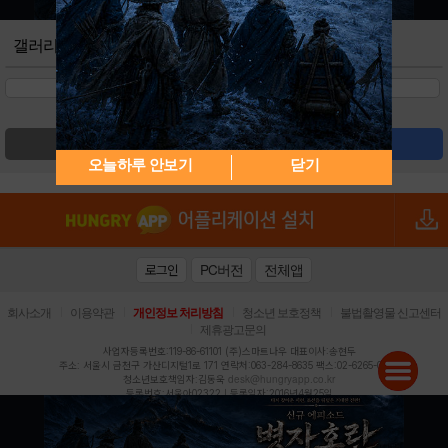
갤러리
검색
글쓰기
오늘하루 안보기
닫기
PC버전
전체앱
로그인
|
|
|
|
회사소개
이용약관
개인정보 처리방침
청소년 보호정책
불법촬영물 신고센터
|
제휴광고문의
사업자등록번호:119-86-61101 (주)스마트나우 대표이사:송현두
주소: 서울시 금천구 가산디지털1로 171 연락처:063-284-8635 팩스:02-6265-0377
desk@hungryapp.co.kr
청소년보호책임자:김동욱
등록번호:서울아02322 | 등록일자:2016년4월25일
발행인:(주)스마트나우 송현두 | 편집인:김동욱
헝그리앱의 콘텐츠 및 기사는 저작권법의 보호를 받으므로, 무단 전재, 복사, 배포 등을 금합니다.