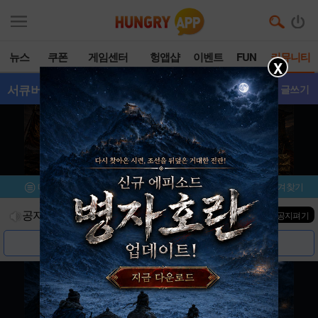
뉴스
쿠폰
게임센터
헝앱샵
이벤트
FUN
커뮤니티
X
서큐버스키우기
- 갤러리
글쓰기
메뉴
이벤트/미션
설치/평가
즐겨찾기
공지사항
진행중인 이벤트
0
건
▼ 공지펴기