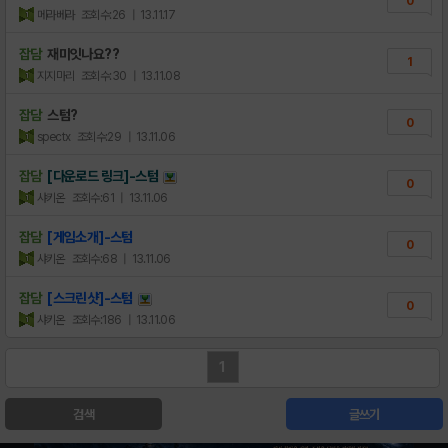
0
메라베라
조회수:26
| 13.11.17
잡담
재미잇나요??
1
지지마리
조회수:30
| 13.11.08
잡담
스텀?
0
spectx
조회수:29
| 13.11.06
잡담
[다운로드 링크]-스텀
0
샤키온
조회수:61
| 13.11.06
잡담
[게임소개]-스텀
0
샤키온
조회수:68
| 13.11.06
잡담
[스크린샷]-스텀
0
샤키온
조회수:186
| 13.11.06
1
검색
글쓰기