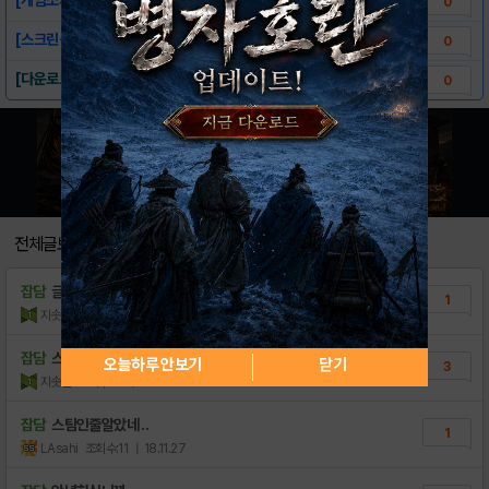
0
[스크린샷]-스텀
0
[다운로드 링크]-스텀
0
전체글보기
잡담
글 하나 더써야징!!
1
지솟현
조회수:8
| 18.11.27
잡담
스텀이 머야 스텀이...
오늘하루 안보기
닫기
3
지솟현
조회수:19
| 18.11.27
잡담
스팀인줄알았네 ..
1
LAsahi
조회수:11
| 18.11.27