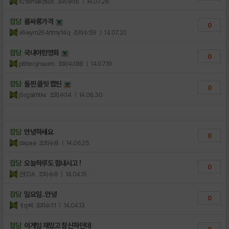
k2sxmakzkux
조회수:16
| 14.07.26
잡담
룸싸롱가격
0
v6wym264rtmy14q
조회수:59
| 14.07.20
잡담
국내야한영화
0
p8bxcyrxaom
조회수:188
| 14.07.19
잡담
돌핀 클릿 캡틴
0
j5rgairhtkx
조회수:14
| 14.06.30
잡담
안녕하세요
0
dapae
조회수:8
| 14.06.25
잡담
오늘하루도 힘내시고 !
0
은EDA
조회수:8
| 14.04.15
잡담
일요일..안녕
0
ㅕq삐
조회수:11
| 14.04.13
잡담
이게임 재밌고 참신하던데