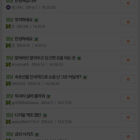
잡담
안녕하십니까
0
판그라스
조회수:7
| 16.02.05
잡담
맛저하세요
0
믠
조회수:8
| 14.10.13
잡담
안녕하세요
0
믠
조회수:10
| 14.10.12
잡담
알바러브 알아두고 있으면 도움 되는 곳
0
kmufmv65
조회수:14
| 14.09.03
잡담
속옷선물 전국적으로 소문 난 그곳 어딜까?
0
h9x0r55
조회수:12
| 14.08.26
잡담
럭셔리 실버 플라워
0
yp1280hk0bsuuv
조회수:11
| 14.07.29
잡담
디지탈 백조 캡틴
0
evpavj1krtm70n3
조회수:5
| 14.07.28
잡담
금단 시리즈
0