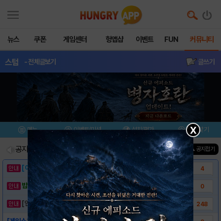
뉴스
쿠폰
게임센터
헝앱샵
이벤트
FUN
커뮤니티
스텀
- 전체글보기
글쓰기
X
메뉴
이벤트/미션
설치/평가
즐겨찾기
공지사항
진행중인 이벤트
0
건
▲ 공지접기
[이벤트] 웃음으로 매일매일 해피! 유머 게시..
4
밥알이의 헝앱통신 ⑲ “밥알이, 드디어 멀티를..
0
[안내] 헝그리앱 필수 상식! 밥알 획득 안내..
248
[게임소개]-스텀