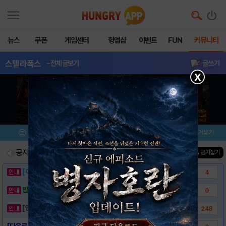
뉴스
쿠폰
게임센터
헝앱샵
이벤트
FUN
커뮤니티
스텔라폭스
- 전체글보기
글쓰기
X
메뉴
이벤트/미션
설치/평가
즐겨찾기
공지사항
진행중인 이벤트
0
건
▲ 공지접기
[이벤트] 웃음으로 매일매일 해피! 유머 게시..
4
밥알이의 헝앱통신 ⑲ “밥알이, 드디어 멀티를..
0
[안내] 헝그리앱 필수 상식! 밥알 획득 안내..
248
[다운로드링크] - 스텔라폭스