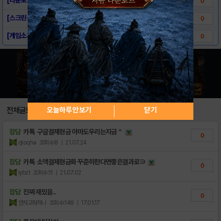
0
[스크린샷] - 스텔라폭스
0
[게임소개] - 스텔라폭스
0
전체글보기
오늘하루 안보기
닫기
잡담
카톡 구글결제현금 아마도우리는지금＂
0
qloqha
조회수:8
| 21.07.24
잡담
카톡 소액결제현금화 꾸준히한다면좋은결과로∋
0
iybzt
조회수:11
| 21.07.02
잡담
진짜 재밌음..
0
안자고뭐하니
조회수:146
| 17.01.17