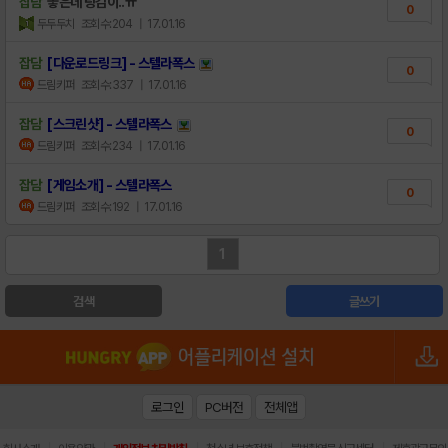
잡담
좋은데 팅김이..ㅠ
0
두두두치
조회수:204
| 17.01.16
잡담
[다운로드링크] - 스텔라폭스
0
드림키퍼
조회수:337
| 17.01.16
잡담
[스크린샷] - 스텔라폭스
0
드림키퍼
조회수:234
| 17.01.16
잡담
[게임소개] - 스텔라폭스
0
드림키퍼
조회수:192
| 17.01.16
1
검색
글쓰기
로그인
PC버전
전체앱
|
|
|
|
|