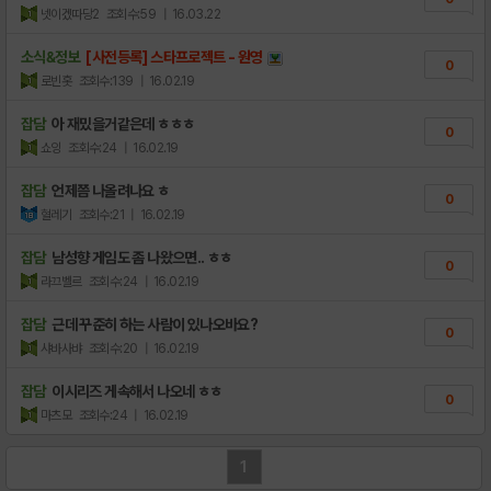
넷이겠따당2
조회수:59
| 16.03.22
소식&정보
[사전등록] 스타프로젝트 - 원영
0
로빈홋
조회수:139
| 16.02.19
잡담
아 재밌을거같은데 ㅎㅎㅎ
0
쇼잉
조회수:24
| 16.02.19
잡담
언제쯤 나올려나요 ㅎ
0
혈레기
조회수:21
| 16.02.19
잡담
남성향 게임도 좀 나왔으면.. ㅎㅎ
0
라끄벨르
조회수:24
| 16.02.19
잡담
근데 꾸준히 하는 사람이 있나오바요?
0
샤바사뱌
조회수:20
| 16.02.19
잡담
이시리즈 게속해서 나오네 ㅎㅎ
0
마츠모
조회수:24
| 16.02.19
1