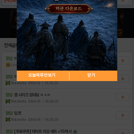
0
전체글보기
잡담
이거 시리즈 많네요
0
LAsahi
조회수:15
| 18.11.25
오늘하루 안보기
닫기
잡담
이안,미유,원영 또있겠지...
0
Ristorante
조회수:12
| 16.09.20
잡담
겜 시리즈 많네요 ㅇㅅㅇ
0
Ristorante
조회수:15
| 16.09.20
잡담
입겟
0
Ristorante
조회수:16
| 16.09.20
잡담
[무료쿠폰] 데이트 의상 세트 +15캐시
0