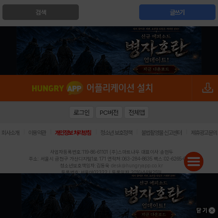
검색
글쓰기
로그인
PC버전
전체앱
|
|
|
|
|
회사소개
이용약관
개인정보 처리방침
청소년 보호정책
불법촬영물 신고센터
제휴광고문의
사업자등록번호:119-86-61101 (주)스마트나우 대표이사:송현두
주소: 서울시 금천구 가산디지털1로 171 연락처:063-284-8635 팩스:02-6265-0377
청소년보호책임자:김동욱
desk@hungryapp.co.kr
등록번호:서울아02322 | 등록일자:2016년4월25일
발행인:(주)스마트나우 송현두 | 편집인:김동욱
헝그리앱의 콘텐츠 및 기사는 저작권법의 보호를 받으므로, 무단 전재, 복사, 배포 등을 금합니다.
Copyright (c) HungryApp All Rights Reserved.