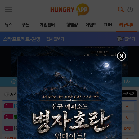
뉴스
쿠폰
게임센터
헝앱샵
이벤트
FUN
커뮤니티
스타프로젝트-원영
- 전체글보기
글쓰기
X
메뉴
이벤트/미션
설치/평가
즐겨찾기
공지사항
진행중인 이벤트
0
건
▲ 공지접기
[이벤트] 웃음으로 매일매일 해피! 유머 게시..
4
밥알이의 헝앱통신 ⑲ “밥알이, 드디어 멀티를..
0
[안내] 헝그리앱 필수 상식! 밥알 획득 안내..
248
[사전등록] 스타프로젝트 - 원영