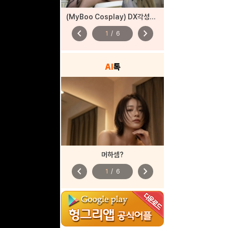
(MyBoo Cosplay) DX각성자들 드래곤 각성
chevron_left
chevron_right
1
/
6
AI
톡
머하셈?
chevron_left
chevron_right
1
/
6