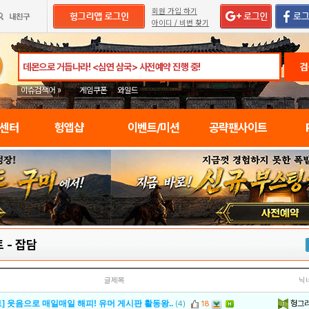
회원 가입 하기
아이디 / 비번 찾기
검
이슈검색어 »
게임쿠폰
와일드
임센터
헝앱샵
이벤트/미션
공략팬사이트
트
-
잡담
글제목
닉
헝그
] 웃음으로 매일매일 해피! 유머 게시판 활동왕..
(4)
18