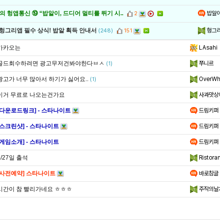
밥알
 헝앱통신 ⑲ “밥알이, 드디어 멀티를 뛰기 시..
2
헝그
 헝그리앱 필수 상식! 밥알 획득 안내서
(248)
151
카카오는
LAsahi
골드회수하려면 광고무저건봐야한다ㅂㅅ
쭈니르
(1)
광고가 너무 많아서 하기가 싫어요..
OverWh
(1)
이거 무료로 나오는건가요
사과맛상
[다운로드링크] - 스타나이트
드림키퍼
[스크린샷] - 스타나이트
드림키퍼
[게임소개] - 스타나이트
드림키퍼
8/27일 출석
Ristora
[사전예약] 스타나이트
바로참글
시간이 참 빨리가네요 ㅎㅎㅎ
주작의날