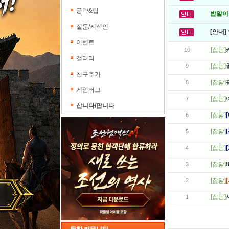
공략&팁
밥알이의
질문/지식인
[안내]
이벤트
[잡담]
10
갤러리
[잡담]
9
친구추가
[잡담]
8
게임버그
[잡담]
7
삽니다/팝니다
[잡담]
6
[잡담]
5
[잡담]
4
[잡담]
3
[잡담]
2
[잡담]
1