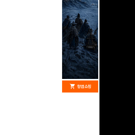
redeem
shopping_cart
헝앱 경품
헝앱 쇼핑
문화상품권 5000원 (추
첨)
100
밥알