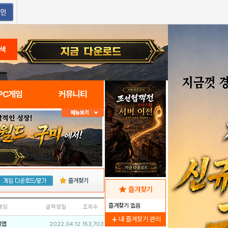
색
PC게임
커뮤니티
즐겨찾기
star
즐겨찾기
즐겨찾기 없음
네임
글작성일
조회수
add
내 즐겨찾기 관리
리앱
2022.04.12
153,703