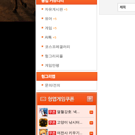
자유게시판
+5
유머
+5
게임
+5
AI톡
+5
코스프레갤러리
헝그리피플
게임만평
문의/건의
열혈강호: 넥...
고양이 낚시터...
여전사 키우기...