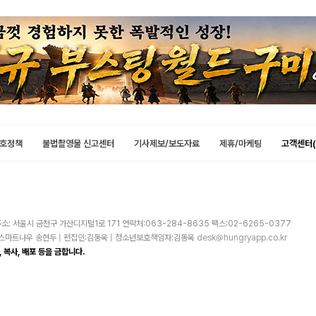
호정책
불법촬영물 신고센터
기사제보/보도자료
제휴/마케팅
고객센터(
소: 서울시 금천구 가산디지털1로 171 연락처:063-284-8635 팩스:02-6265-0377
주)스마트나우 송현두 | 편집인:김동욱 | 청소년보호책임자:김동욱
desk@hungryapp.co.kr
 복사, 배포 등을 금합니다.