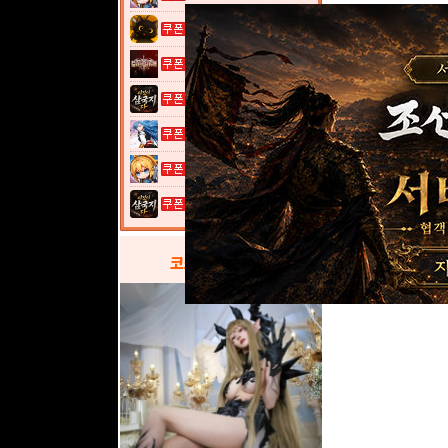
고양이 낚시터...
그레이 사가
이것이 삼국지...
열혈강호: 넥...
여전사 키우기...
이것이 삼국지...
코스프레
갤러리