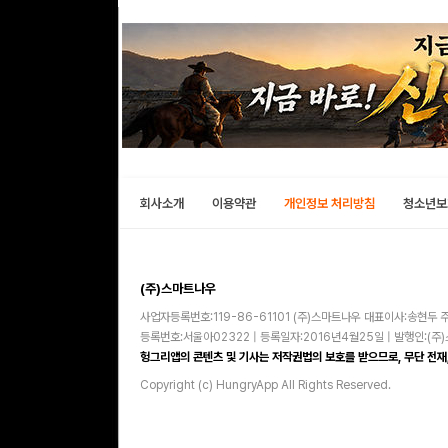
회사소개
이용약관
개인정보 처리방침
청소년보
(주)스마트나우
사업자등록번호:119-86-61101 (주)스마트나우 대표이사:송현두 주
등록번호:서울아02322 | 등록일자:2016년4월25일 | 발행인:(
헝그리앱의 콘텐츠 및 기사는 저작권법의 보호를 받으므로, 무단 전재,
Copyright (c) HungryApp All Rights Reserved.