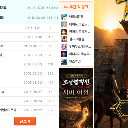
link
추천 퀵 링크
이에요
2026.07.30
66,842
냥코대전쟁
리앱
2015.03.06
233,191
페이트 그랜드 오더
2018.11.24
4
원피스 트레저 크루즈
2016.09.08
167
점프 어셈블
at
2016.08.31
111
우마무스메 PRETTY DERBY
리니지2 레볼루션
어
2016.08.30
76
원스휴먼
2016.08.30
178
2016.08.30
353
2016.08.30
101
nte
2016.08.27
57
2016.08.23
240
개날아오르라
2016.08.22
62