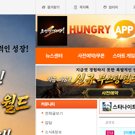
뉴스센터
사전예약/쿠폰
스마트 게
스타나이
전체글보기
잡담
글번호
소식&정보
[이벤트