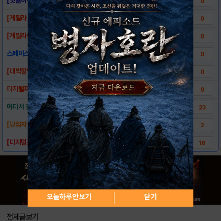
0
[게릴라 이벤트 4탄] 행성 '돌앤스타'에..
0
[게릴라이벤트3탄]행성 이뉴잇에서 랭킹 10위..
0
스페이스프론티어 크리스마스기념 무료배포~♡
0
[대박할인행사!!] 스페이스프론티어 $3.99..
0
디지털프로그, 우주에서 벌어지는 흥미진진한 도..
0
어디서 건설은 안하고 연애를!! 스페이스 프론..
23
[당첨자 발표] 런칭이벤트 당첨자 발표!
2
[디지털프로그] 캐쥬얼 건설타이쿤 '스페이스..
16
오늘하루 안보기
닫기
전체글보기