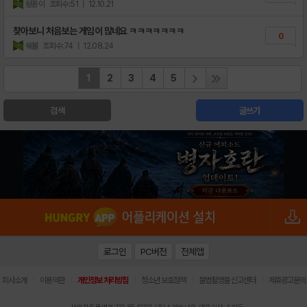
왕꽁이
조회수:51
| 12.10.21
찾아보니 처음보는 게임이 많네요 ㅋㅋㅋㅋㅋㅋㅋ
0
쉐불
조회수:74
| 12.08.24
1
2
3
4
5
검색
글쓰기
로그인
PC버전
전체앱
|
|
|
|
|
회사소개
이용약관
개인정보 처리방침
청소년 보호정책
불법촬영물 신고센터
제휴광고문의