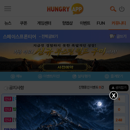
뉴스
쿠폰
게임센터
헝앱샵
이벤트
FUN
커뮤니티
스페이스프론티어
- 전체글보기
글쓰기
메뉴
이벤트/미션
설치/평가
즐겨찾기
공지사항
진행중인 이벤트
0
건
▲ 공지접기
X
[이벤트] 웃음으로 매일매일 해피! 유머 게시..
4
밥알이의 헝앱통신 ⑲ “밥알이, 드디어 멀티를..
0
[안내] 헝그리앱 필수 상식! 밥알 획득 안내..
248
[댓글이벤트] 개발자맘에 쏙드는 댓글달고 문상..