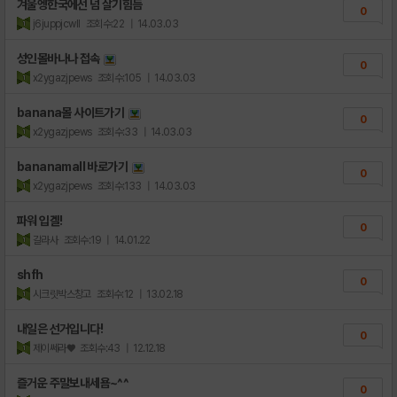
겨울엥한국에선 넘 살기힘듬
0
j6juppjcwll
조회수:22
| 14.03.03
성인몰바나나 접속
0
x2ygazjpews
조회수:105
| 14.03.03
banana몰 사이트가기
0
x2ygazjpews
조회수:33
| 14.03.03
bananamall 바로가기
0
x2ygazjpews
조회수:133
| 14.03.03
파워 입겔!
0
갈라사
조회수:19
| 14.01.22
shfh
0
시크릿박스창고
조회수:12
| 13.02.18
내일은 선거입니다!
0
제이쎄라♥
조회수:43
| 12.12.18
즐거운 주말보내세욤~^^
0