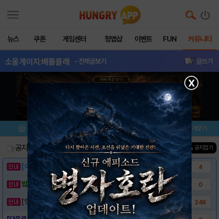
뉴스
쿠폰
게임센터
헝앱샵
이벤트
FUN
커뮤니티
소울게이지:배틀플래
- 전체글보기
글쓰기
X
메뉴
이벤트/미션
설치/평가
즐겨찾기
공지사항
진행중인 이벤트
0
건
▲ 공지접기
[이벤트] 웃음으로 매일매일 해피! 유머 게시..
4
밥알이의 헝앱통신 ⑲ “밥알이, 드디어 멀티를..
0
[안내] 헝그리앱 필수 상식! 밥알 획득 안내..
248
[다운로드 링크] 소울게이지:배틀플래그