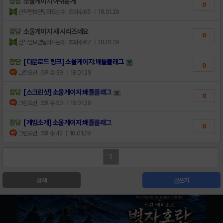
잡담
소울게이지 아쉬운게
0
신작만보면달려드는애
조회수:65
| 18.01.29
잡담
소울게이지 새 시리즈네요
0
신작만보면달려드는애
조회수:67
| 18.01.29
잡담
[다운로드 링크] 소울게이지:배틀플래그
0
그린오션
조회수:39
| 18.01.29
잡담
[스크린샷] 소울게이지:배틀플래그
0
그린오션
조회수:50
| 18.01.29
잡담
[게임소개] 소울게이지:배틀플래그
0
그린오션
조회수:42
| 18.01.29
1
검색
글쓰기