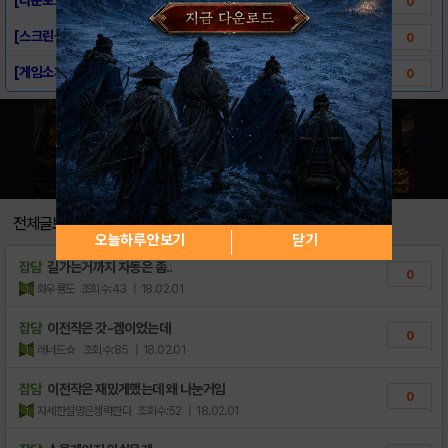
0
[스크린샷] 소울게이지:배틀플래그
0
[게임소개] 소울게이지:배틀플래그
0
전체글보기
오늘하루 안보기
닫기
잡담
길가는거까지 자동은 좀..
0
화우룡도
조회수:43
| 18.02.01
잡담
이전작은 갓-겜이었는데
0
레너드☆
조회수:85
| 18.02.01
잡담
이전작은 재밌게했는데 왜 나눈거임
0
자세한설명은생력한다
조회수:52
| 18.02.01