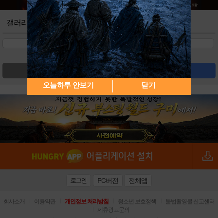
갤러리
검색
글쓰기
오늘하루 안보기
닫기
PC버전
전체앱
로그인
|
|
|
|
회사소개
이용약관
개인정보 처리방침
청소년 보호정책
불법촬영물 신고센터
|
제휴광고문의