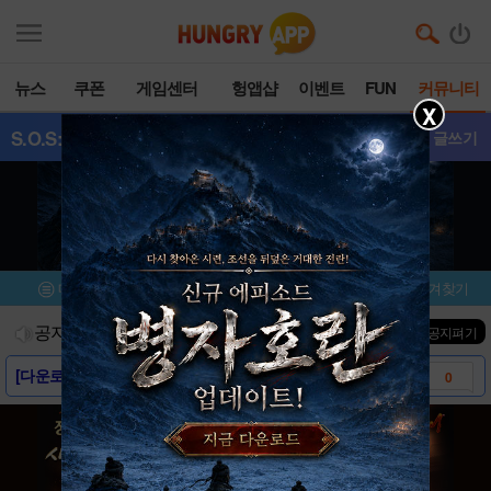
뉴스
쿠폰
게임센터
헝앱샵
이벤트
FUN
커뮤니티
X
S.O.S:스테이트
- 갤러리
글쓰기
메뉴
이벤트/미션
설치/평가
즐겨찾기
공지사항
진행중인 이벤트
0
건
▼ 공지펴기
[다운로드링크] - 스테이트 오브 서바이벌
0
[스크린샷] - 스테이트 오브 서바이벌
0
[게임소개] - 스테이트 오브 서바이벌
0