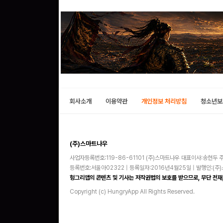
회사소개
이용약관
개인정보 처리방침
청소년보
(주)스마트나우
사업자등록번호:119-86-61101 (주)스마트나우 대표이사:송현두 주
등록번호:서울아02322 | 등록일자:2016년4월25일 | 발행인:(
헝그리앱의 콘텐츠 및 기사는 저작권법의 보호를 받으므로, 무단 전재,
Copyright (c) HungryApp All Rights Reserved.