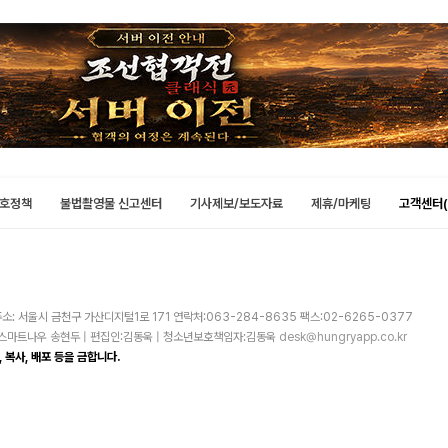
호정책
불법촬영물 신고센터
기사제보/보도자료
제휴/마케팅
고객센터(
소: 서울시 금천구 가산디지털1로 171 연락처:063-284-8635 팩스:02-6265-0377
주)스마트나우 송현두 | 편집인:김동욱 | 청소년보호책임자:김동욱
desk@hungryapp.co.kr
 복사, 배포 등을 금합니다.