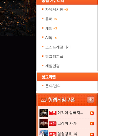
자유게시판
+5
유머
+5
게임
+5
AI톡
+5
코스프레갤러리
헝그리피플
게임만평
문의/건의
이것이 삼국지...
그레이 사가
열혈강호: 넥...