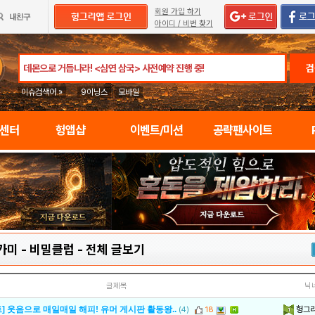
회원 가입 하기
아이디 / 비번 찾기
검
이슈검색어 »
9이닝스
모바일
임센터
헝앱샵
이벤트/미션
공략팬사이트
가미 - 비밀클럽
-
전체 글보기
글제목
닉
헝그
] 웃음으로 매일매일 해피! 유머 게시판 활동왕..
(4)
18