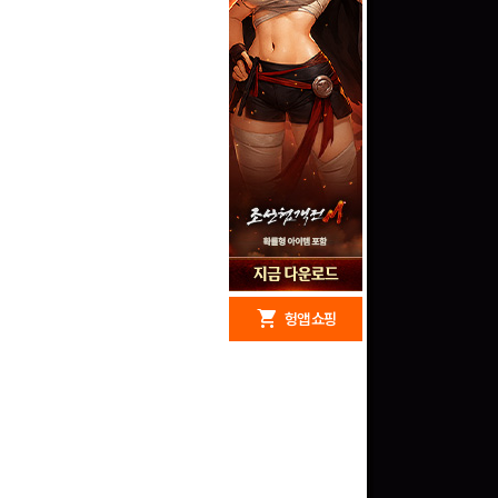
redeem
shopping_cart
헝앱 경품
헝앱 쇼핑
문화상품권 10000원
(추첨)
100
밥알