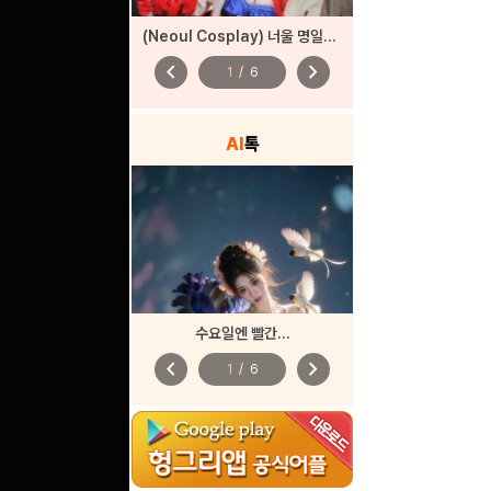
(Neoul Cosplay) 너울 명일방주
chevron_left
chevron_right
1
/
6
AI
톡
수요일엔 빨간...
chevron_left
chevron_right
1
/
6