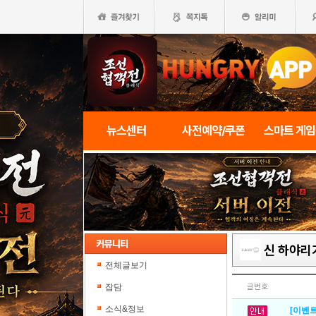
뉴스센터
사전예약/쿠폰
스마트 게
신 하야리
전체글보기
잡담
글번호
소식&정보
[이벤트