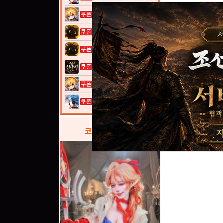
여전사 키우기...
고양이 낚시터...
고양이 낚시터...
이것이 삼국지...
여전사 키우기...
열혈강호: 넥...
코스프레
갤러리