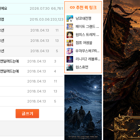
link
추천 퀵 링크
이에요
2026.07.30
66,781
냥코대전쟁
리앱
2015.03.06
233,123
페이트 그랜드 오더
오션
2018.04.13
11
원피스 트레저 크루즈
오션
2018.04.13
13
점프 어셈블
오션
우마무스메 PRETTY DERBY
2018.04.13
5
리니지2 레볼루션
면달려드는애
2018.04.13
3
원스휴먼
면달려드는애
2018.04.13
4
2018.04.13
11
2018.04.13
13
2018.04.13
5