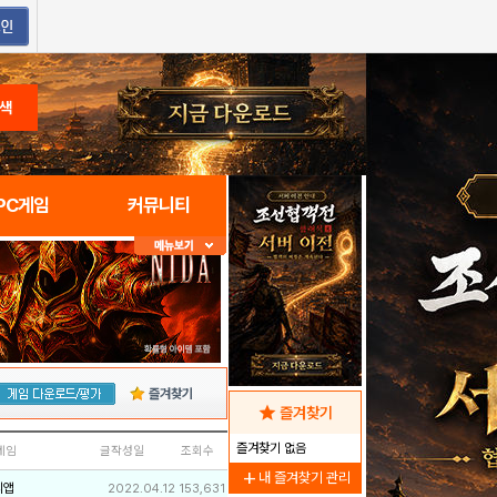
색
PC게임
커뮤니티
즐겨찾기
star
즐겨찾기
즐겨찾기 없음
네임
글작성일
조회수
add
내 즐겨찾기 관리
리앱
2022.04.12
153,631