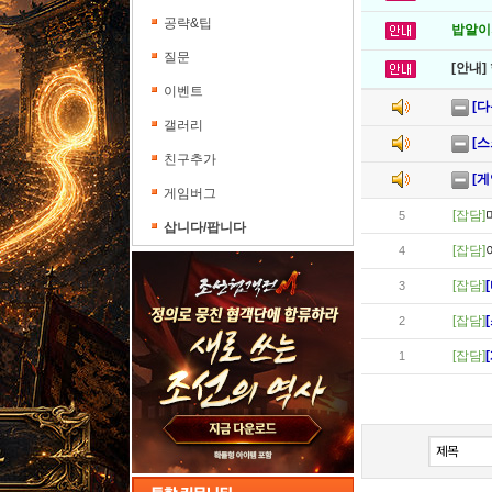
공략&팁
밥알이의
질문
[안내]
이벤트
[
갤러리
[
친구추가
[
게임버그
[잡담]
5
삽니다/팝니다
[잡담]
4
[잡담]
3
[잡담]
2
[잡담]
1