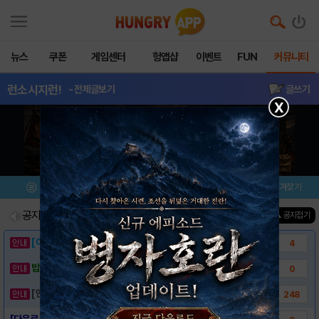
뉴스
쿠폰
게임센터
헝앱샵
이벤트
FUN
커뮤니티
런소시지런!
- 전체글보기
글쓰기
X
메뉴
이벤트/미션
설치/평가
즐겨찾기
공지사항
진행중인 이벤트
0
건
▲ 공지접기
[이벤트] 웃음으로 매일매일 해피! 유머 게시..
4
밥알이의 헝앱통신 ⑲ “밥알이, 드디어 멀티를..
0
[안내] 헝그리앱 필수 상식! 밥알 획득 안내..
248
[다운로드 링크] 런 소시지 런!