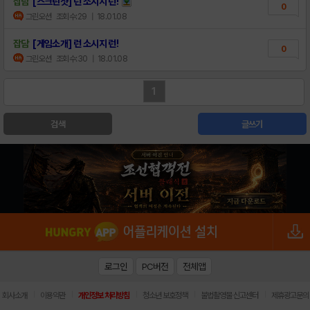
잡담
[스크린샷] 런 소시지 런!
0
그린오션
조회수:29
| 18.01.08
잡담
[게임소개] 런 소시지 런!
0
그린오션
조회수:30
| 18.01.08
1
검색
글쓰기
로그인
PC버전
전체앱
|
|
|
|
|
회사소개
이용약관
개인정보 처리방침
청소년 보호정책
불법촬영물 신고센터
제휴광고문의