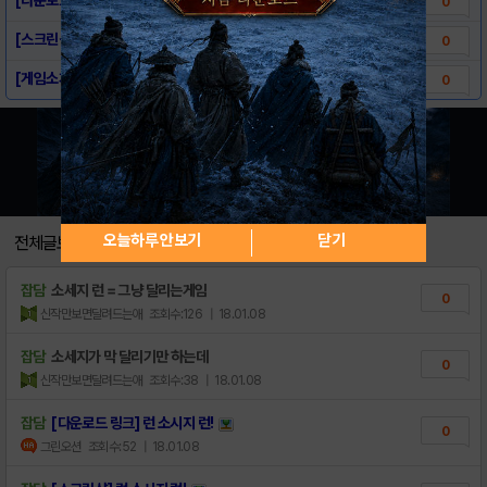
0
[스크린샷] 런 소시지 런!
0
[게임소개] 런 소시지 런!
0
오늘하루 안보기
닫기
전체글보기
잡담
소세지 런 = 그냥 달리는게임
0
신작만보면달려드는애
조회수:126
| 18.01.08
잡담
소세지가 막 달리기만 하는데
0
신작만보면달려드는애
조회수:38
| 18.01.08
잡담
[다운로드 링크] 런 소시지 런!
0
그린오션
조회수:52
| 18.01.08