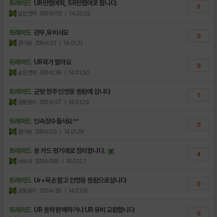
이벤트 적용을 위한 임시 점검 안내(완료)
트레이드
UR만랩여희, SR만랩여포 팝니다.
1
3
삶은연어
조회수:113
| 14.02.02
트레이드
관우,유비사요
0
준이뉨
조회수:32
| 14.01.31
트레이드
UR곽가 팔아요
0
삶은연어
조회수:38
| 14.01.30
트레이드
군량 청주 인영웅 동환에 삽니다
1
곰둥둥이
조회수:57
| 14.01.29
트레이드
인속장수들사요^^
0
준이뉨
조회수:59
| 14.01.28
트레이드
용 카드 현거래로 정리합니다.
4
바르샤
조회수:188
| 14.01.27
트레이드
Ur+육손 팔고 인영웅 동환으로삽니다
0
곰둥둥이
조회수:38
| 14.01.19
트레이드
UR 동탁 판매하거나 UR 유비 교환합니다
0