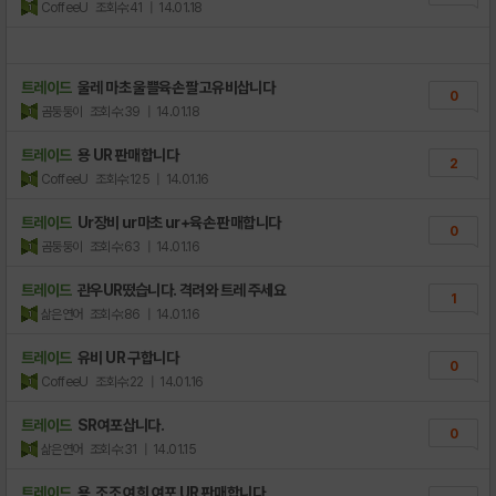
CoffeeU
조회수:41
| 14.01.18
트레이드
울레 마초 울쁠육손 팔고유비삽니다
0
곰둥둥이
조회수:39
| 14.01.18
트레이드
용 UR 판매합니다
2
CoffeeU
조회수:125
| 14.01.16
트레이드
Ur장비 ur마초 ur+육손 판매합니다
0
곰둥둥이
조회수:63
| 14.01.16
트레이드
관우UR떴습니다. 격려와 트레 주세요
1
삶은연어
조회수:86
| 14.01.16
트레이드
유비 UR 구합니다
0
CoffeeU
조회수:22
| 14.01.16
트레이드
SR여포삽니다.
0
삶은연어
조회수:31
| 14.01.15
트레이드
용 조조 여희 여포 UR 판매합니다