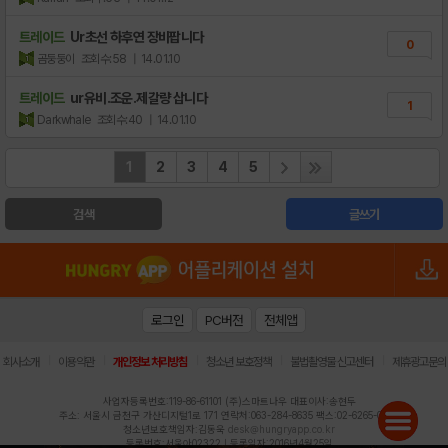
트레이드
Ur초선 하후연 장비팝니다
0
곰둥둥이
조회수:58
| 14.01.10
트레이드
ur유비.조운.제갈량 삽니다
1
Darkwhale
조회수:40
| 14.01.10
1
2
3
4
5
검색
글쓰기
로그인
PC버전
전체앱
|
|
|
|
|
회사소개
이용약관
개인정보 처리방침
청소년 보호정책
불법촬영물 신고센터
제휴광고문의
사업자등록번호:119-86-61101 (주)스마트나우 대표이사:송현두
주소: 서울시 금천구 가산디지털1로 171 연락처:063-284-8635 팩스:02-6265-0377
청소년보호책임자:김동욱
desk@hungryapp.co.kr
등록번호:서울아02322 | 등록일자:2016년4월25일