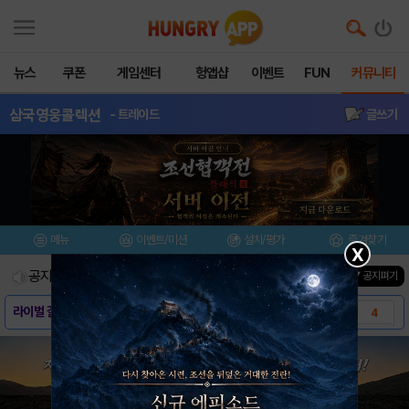
뉴스
쿠폰
게임센터
헝앱샵
이벤트
FUN
커뮤니티
삼국영웅콜렉션
- 트레이드
글쓰기
메뉴
이벤트/미션
설치/평가
즐겨찾기
X
공지사항
진행중인 이벤트
0
건
▼ 공지펴기
라이벌 길드전 2회차 보상 지급에 대한 안내 ..
4
라이벌 길드전 2회차 보상 지급 관련 안내
2
티스토어 오픈 기념 이벤트 당첨자 안내
0
크리스마스 기념 이벤트 안내
0