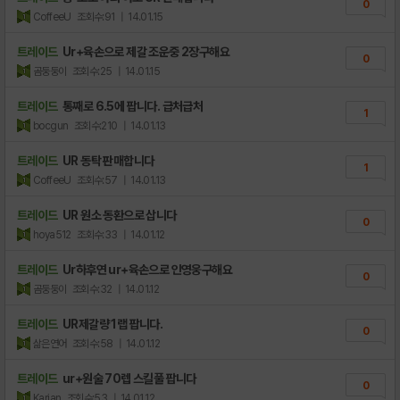
0
CoffeeU
조회수:91
| 14.01.15
트레이드
Ur+육손으로 제갈 조운중 2장구해요
0
곰둥둥이
조회수:25
| 14.01.15
트레이드
통째로 6.5에 팝니다. 급처급처
1
bocgun
조회수:210
| 14.01.13
트레이드
UR 동탁 판매합니다
1
CoffeeU
조회수:57
| 14.01.13
트레이드
UR 원소 동환으로 삽니다
0
hoya512
조회수:33
| 14.01.12
트레이드
Ur하후연 ur+육손으로 인영웅구해요
0
곰둥둥이
조회수:32
| 14.01.12
트레이드
UR제갈량 1랩 팝니다.
0
삶은연어
조회수:58
| 14.01.12
트레이드
ur+원술 70렙 스킬풀 팝니다
0
Karian
조회수:53
| 14.01.12