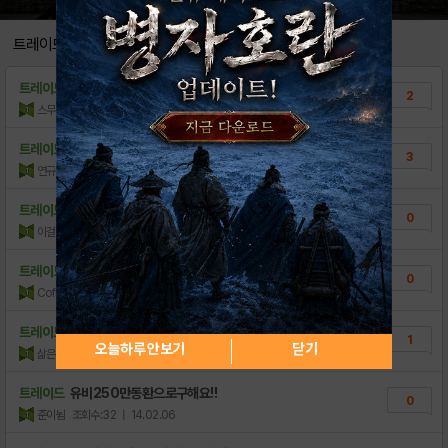
군신의탑 랭킹에 따른 보상 지급 안내(완료)
0
트레이드
게임 데이터 복구/이전에 대한 안내
0
트레이드
아뒤 처분 겸 판매합니다.
2
12월3일부터 신규 이벤트 정보 "..
3
스무디킴
조회수:138
| 14.02.12
격전! 명장열전 2탄 이벤트 보상 배포 완료
1
트레이드
용속 UR/SR+/SR팔고, 지속 UR주유/장..
3
연규
조회수:111
| 14.02.12
격전! 명장열전 제 2탄 예고
0
일부 밸런스가 추가 조정되었습니다.
트레이드
UR 조조 삽니다
1
0
이걸그냥
조회수:24
| 14.02.11
라이벌 길드전 이벤트 보상 지급 완료
0
트레이드
인속 장비 , 제갈량 구합니다
<격전! 명장열전 이벤트 종료 및 보상 ..
0
0
CoffeeU
조회수:19
| 14.02.11
☆★ 오픈기념 주말 특별 이벤트! ★☆
2
트레이드
SR여포 만랩으로 하후돈 SR+구합니다.
1
격전 ! 명장열전 이벤트 변경사항 안내(10...
오늘하루 안보기
닫기
4
삶은연어
조회수:35
| 14.02.07
이벤트 변경사항 안내 (..
10
트레이드
유비250만동환으로구해요!!
0
준이뉨
조회수:32
| 14.02.06
인게임 사전예약 코드 등록 안내
1