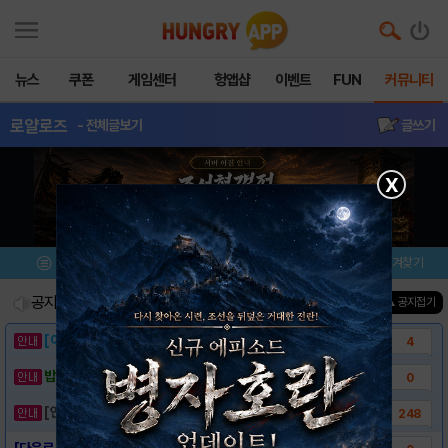
뉴스
쿠폰
게임센터
헝앱샵
이벤트
FUN
커뮤니티
로얄로즈
- 전체글보기
글쓰기
X
메뉴
이벤트/미션
설치/평가
즐겨찾기
공지사항
진행중인 이벤트
0
건
▲ 공지접기
[이벤트] 웃음으로 매일매일 해피! 유머 게시..
4
밥알이의 헝앱통신 ⑲ “밥알이, 드디어 멀티를..
0
[안내] 헝그리앱 필수 상식! 밥알 획득 안내..
248
[다운로드 링크] 로얄로즈