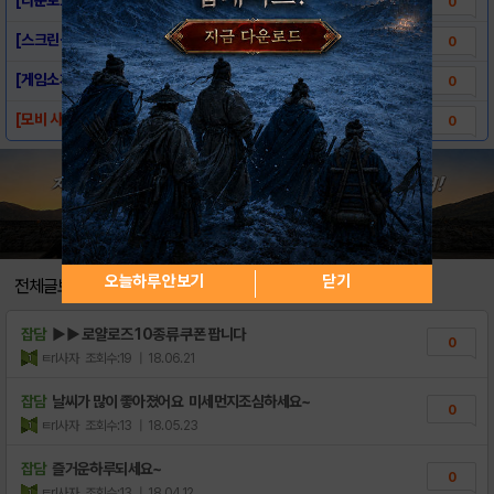
0
[스크린샷] 로얄로즈
0
[게임소개] 로얄로즈
0
[모비 사전예약] 로얄로즈
0
오늘하루 안보기
닫기
전체글보기
잡담
▶▶ 로얄로즈 10종류 쿠폰 팝니다
0
ㅌrl사자
조회수:19
| 18.06.21
잡담
날씨가 많이 좋아졌어요 미세먼지조심하세요~
0
ㅌrl사자
조회수:13
| 18.05.23
잡담
즐거운하루되세요~
0
ㅌrl사자
조회수:13
| 18.04.12