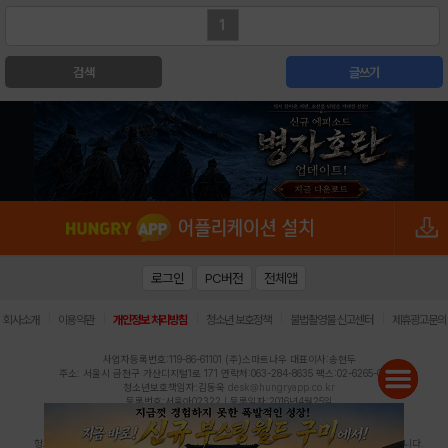
1
검색
글쓰기
로그인
PC버전
전체앱
|
|
|
|
|
회사소개
이용약관
개인정보 처리방침
청소년 보호정책
불법촬영물 신고센터
제휴광고문의
사업자등록번호:119-86-61101 (주)스마트나우 대표이사:송현두
주소: 서울시 금천구 가산디지털1로 171 연락처:063-284-8635 팩스:02-6265-0377
청소년보호책임자:김동욱
desk@hungryapp.co.kr
등록번호:서울아02322 | 등록일자:2016년4월25일
발행인:(주)스마트나우 송현두 | 편집인:김동욱
헝그리앱의 콘텐츠 및 기사는 저작권법의 보호를 받으므로, 무단 전재, 복사, 배포 등을 금합니다.