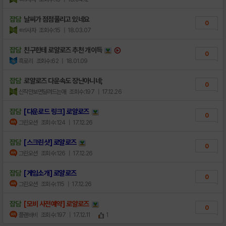
잡담
날씨가 점점풀리고 있네요
0
ㅌrl사자
조회수:15
| 18.03.07
잡담
친구한테 로얄로즈 추천 개이득
0
흑로리
조회수:62
| 18.01.09
잡담
로얄로즈 다운속도 장난아니네;
0
신작만보면달려드는애
조회수:197
| 17.12.26
잡담
[다운로드 링크] 로얄로즈
0
그린오션
조회수:124
| 17.12.26
잡담
[스크린샷] 로얄로즈
0
그린오션
조회수:126
| 17.12.26
잡담
[게임소개] 로얄로즈
0
그린오션
조회수:115
| 17.12.26
잡담
[모비 사전예약] 로얄로즈
0
플랜바비
조회수:197
| 17.12.11
1