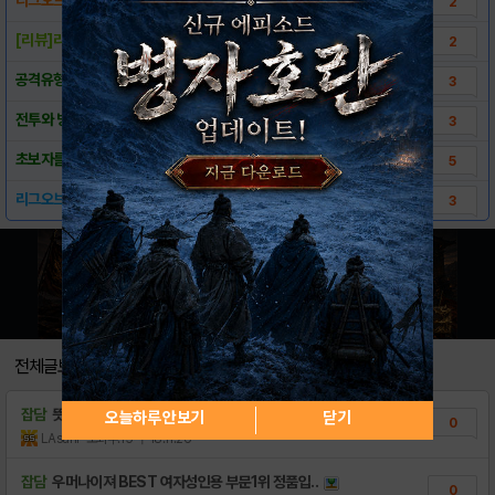
2
[리뷰]리그 오브 워즈, 군사력 최강을 꿈꾸다..
2
공격유형에 대하여
3
전투와 방어
3
초보자를 위한 팁
5
리그오브워즈 병기 및 시설 레벨별 정보 모음
3
전체글보기
잡담
뜻이 멀까여
오늘하루 안보기
닫기
0
LAsahi
조회수:15
| 18.11.26
잡담
우머나이져 BEST 여자성인용 부문1위 정품입..
0