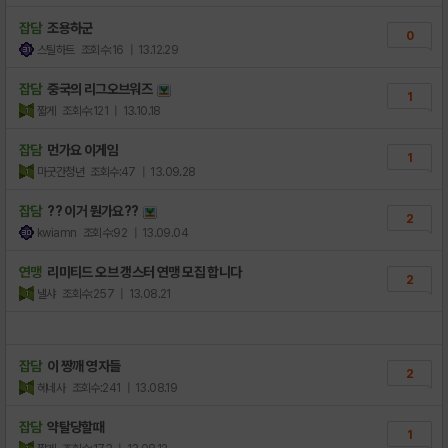
잡담
조용하군
0
스틸하트
조회수:16
| 13.12.29
잡담
중국의 리그오브워즈
1
짧게
조회수:121
| 13.10.18
잡담
먼가요 이게임
1
마굿간청년
조회수:47
| 13.09.28
잡담
?? 이거 뭔가요??
2
kwiamn
조회수:92
| 13.09.04
연맹
리미티드 오브 갱스터 연맹 모집 합니다
2
낼샤
조회수:257
| 13.08.21
잡담
이 짱깨 영자들
2
헤네사
조회수:241
| 13.08.19
잡담
약탈당할때
1