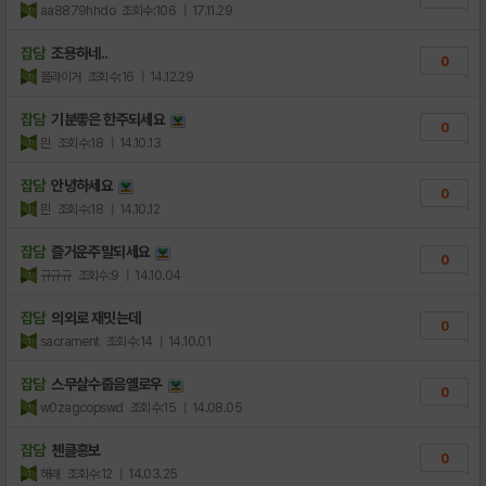
aa8879hhdo
조회수:106
| 17.11.29
잡담
조용하네..
0
몰라이거
조회수:16
| 14.12.29
잡담
기분좋은 한주되세요
0
믠
조회수:18
| 14.10.13
잡담
안녕하세요
0
믠
조회수:18
| 14.10.12
잡담
즐거운주말되세요
0
규규규
조회수:9
| 14.10.04
잡담
의외로 재밋는데
0
sacrament
조회수:14
| 14.10.01
잡담
스무살수줍음옐로우
0
w0zagcopswd
조회수:15
| 14.08.05
잡담
첸클홍보
0
해래
조회수:12
| 14.03.25