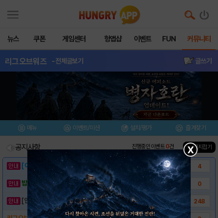
뉴스
쿠폰
게임센터
헝앱샵
이벤트
FUN
커뮤니티
리그오브워즈
- 전체글보기
글쓰기
메뉴
이벤트/미션
설치/평가
즐겨찾기
공지사항
진행중인 이벤트
0
건
▲ 공지접기
X
[이벤트] 웃음으로 매일매일 해피! 유머 게시..
4
밥알이의 헝앱통신 ⑲ “밥알이, 드디어 멀티를..
0
[안내] 헝그리앱 필수 상식! 밥알 획득 안내..
248
리그오브워즈 티스토어 다운로드