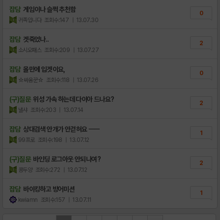
잡담
게임이나 슬쩍 추천함
0
귀족입니다
조회수:147
| 13.07.30
잡담
겟죽었나..
2
소시오패스
조회수:209
| 13.07.27
잡담
올만에 입겟이요,
0
☆싸움꾼☆
조회수:118
| 13.07.26
(구)질문
위성 가속 하는데 다이아 드나요?
2
낼샤
조회수:203
| 13.07.14
잡담
상대검색 안개가 안걷혀요 ㅡㅡ
1
99프로
조회수:198
| 13.07.12
(구)질문
바인딩 로그아웃 안되나여?
2
콩두양
조회수:272
| 13.07.12
잡담
바이킹하고 방어미션
1
kwiamn
조회수:157
| 13.07.11