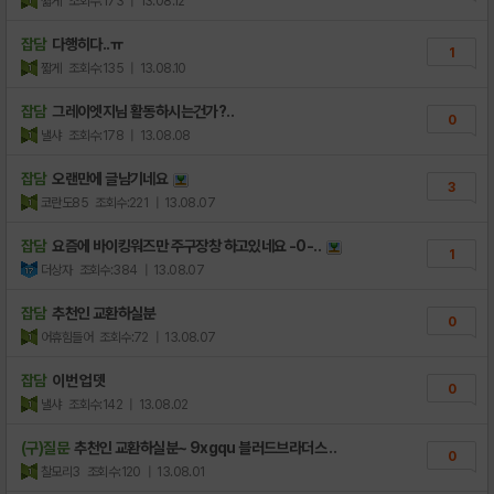
짧게
조회수:173
| 13.08.12
잡담
다행히다..ㅠ
1
짧게
조회수:135
| 13.08.10
잡담
그레이엣지님 활동하시는건가?..
0
낼샤
조회수:178
| 13.08.08
잡담
오랜만에 글남기네요
3
코란도85
조회수:221
| 13.08.07
잡담
요즘에 바이킹워즈만 주구장창 하고있네요 -0-..
1
더상자
조회수:384
| 13.08.07
잡담
추천인 교환하실분
0
어휴힘들어
조회수:72
| 13.08.07
잡담
이번 업뎃
0
낼샤
조회수:142
| 13.08.02
(구)질문
추천인 교환하실분~ 9xgqu 블러드브라더스 ..
0
찰모리3
조회수:120
| 13.08.01