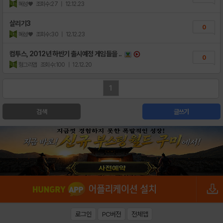
혜성♥
조회수:27
| 12.12.23
살리기3
0
혜성♥
조회수:30
| 12.12.23
컴투스, 2012년 하반기 출시예정 게임들을 ..
0
헝그리앱
조회수:100
| 12.12.20
1
검색
글쓰기
로그인
PC버전
전체앱