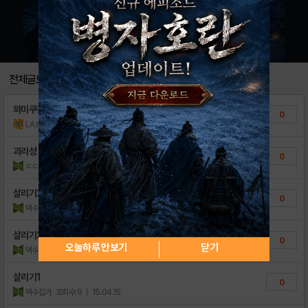
전체글보기
와미쿠콜라보
0
LAsahi
조회수:2
| 18.12.01
괴리성 밀리언아서x하츠네 미쿠 콜라보!
0
ㄷㄷㅈㅇㄷㄱ
조회수:3
| 16.04.30
살리기2
0
덱수집가
조회수:11
| 15.04.15
살리기2
0
오늘하루 안보기
닫기
덱수집가
조회수:14
| 15.04.15
살리기1
0
덱수집가
조회수:9
| 15.04.15