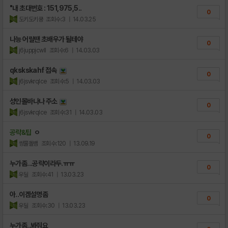
"내 초대번호 : 151,975,5..
0
도키도키쿵
조회수:3
| 14.03.25
나능 어릴땐 초배우가 될테야
0
j6juppjcwll
조회수:6
| 14.03.03
qkskskahf 접속
0
j6jsvkrqlce
조회수:5
| 14.03.03
성인몰바나나 주소
0
j6jsvkrqlce
조회수:31
| 14.03.03
공략&팁
ㅇ
0
쌍뿔돌뱀
조회수:120
| 13.09.19
누가좀...공략이라두.ㅠㅠ
0
우딜
조회수:41
| 13.03.23
아..이겜설명좀
0
우딜
조회수:30
| 13.03.23
누가좀..봐줘요