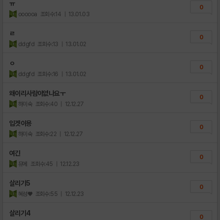
ㅠ
0
oooooa
조회수:14
| 13.01.03
ㄹ
0
ddgfd
조회수:13
| 13.01.02
ㅇ
0
ddgfd
조회수:16
| 13.01.02
왜이리사람이없나요ㅜ
0
하미숙
조회수:40
| 12.12.27
입겟이용
0
하미숙
조회수:22
| 12.12.27
여긴
0
뮤에
조회수:45
| 12.12.23
살리기5
0
혜성♥
조회수:55
| 12.12.23
살리기4
0