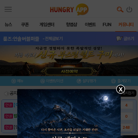
뉴스
쿠폰
게임센터
헝앱샵
이벤트
FUN
커뮤니티
룸즈:언솔버블퍼즐
- 전체글보기
글쓰기
메뉴
이벤트/미션
설치/평가
즐겨찾기
X
공지사항
진행중인 이벤트
0
건
▲ 공지접기
[이벤트] 웃음으로 매일매일 해피! 유머 게시..
4
밥알이의 헝앱통신 ⑲ “밥알이, 드디어 멀티를..
0
[안내] 헝그리앱 필수 상식! 밥알 획득 안내..
248