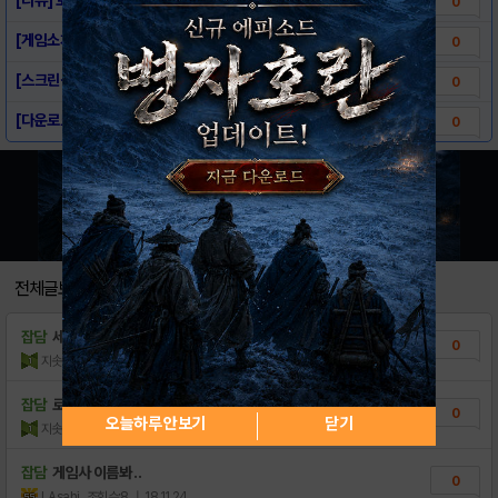
0
[게임소개] - 로망의 세계정복 for kak..
0
[스크린샷] - 로망의 세계정복 for kak..
0
[다운로드링크] - 로망의 세계정복 for k..
0
전체글보기
잡담
세계는 항상 정복하는 맛이 있지요
0
지솟현
조회수:10
| 18.12.07
잡담
로망의 세계정복이라
0
오늘하루 안보기
닫기
지솟현
조회수:6
| 18.12.07
잡담
게임사 이름봐 ..
0
LAsahi
조회수:8
| 18.11.24