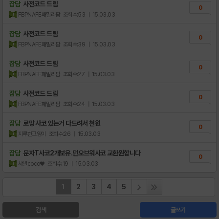
잡담
사전코드 드림
0
FBPNAFE패밀리팜
조회수:53
| 15.03.03
잡담
사전코드 드림
0
FBPNAFE패밀리팜
조회수:39
| 15.03.03
잡담
사전코드 드림
0
FBPNAFE패밀리팜
조회수:27
| 15.03.03
잡담
사전코드 드림
0
FBPNAFE패밀리팜
조회수:24
| 15.03.03
잡담
로망 사코 있는거 다드려서 천원
0
지루한고양이
조회수:26
| 15.03.03
잡담
문자T사코2개보유.던오브워사코 교환원합니다
0
샤넬coco♥
조회수:19
| 15.03.03
1
2
3
4
5
검색
글쓰기