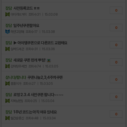
잡담
사전등록코드 ㅍㅍ
0
아이러브거미
조회수:31
| 15.03.08
잡담
일주년쿠폰팔아요
0
하얀고양애
조회수:17
| 15.03.08
잡담
▶ 아이템쿠폰으로 다른코드 교환해요
0
실버드래곤
조회수:31
| 15.03.06
잡담
새로운 쿠폰 한개 뿌림!
0
감자탕주세연
조회수:74
| 15.03.05
삽니다/팝니다
쿠폰나눔2,3,4주차쿠폰
0
홍홍이가
조회수:27
| 15.03.05
잡담
로망 2.3.4 사전쿠폰 팝니다~~~~
0
지혜남편§
조회수:25
| 15.03.04
잡담
1주년 코드는 아직 여유 있네요
0
월간윤종신
조회수:48
| 15.03.04