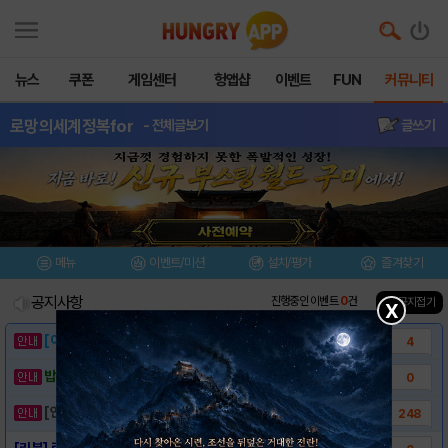
뉴스
쿠폰
게임센터
헝앱샵
이벤트
FUN
커뮤니티
로망의세계정복for
- 전체글보기
글쓰기
메뉴
이벤트/미션
설치/평가
즐겨찾기
공지사항
진행중인 이벤트
0
건
▲ 공지접기
X
[이벤트] 웃음으로 매일매일 해피! 유머 게시..
4
밥알이의 헝앱통신 ⑲ “밥알이, 드디어 멀티를..
0
[안내] 헝그리앱 필수 상식! 밥알 획득 안내..
248
[리뷰] 로망의 세계정복 for kakao