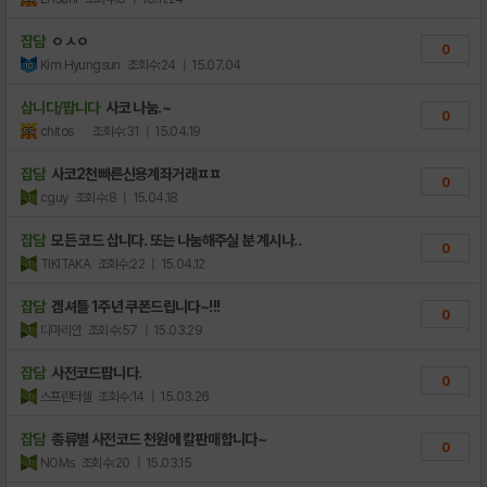
잡담
ㅇㅅㅇ
0
Kim Hyungsun
조회수:24
| 15.07.04
삽니다/팝니다
사코 나눔.~
0
chitos
조회수:31
| 15.04.19
잡담
사코2천빠른신용계좌거래ㅍㅍ
0
cguy
조회수:8
| 15.04.18
잡담
모든 코드 삽니다. 또는 나눔해주실 분 계시나..
0
TIKITAKA
조회수:22
| 15.04.12
잡담
겜셔틀 1주년 쿠폰드립니다~!!!
0
디마리안
조회수:57
| 15.03.29
잡담
사전코드팝니다.
0
스프린터셀
조회수:14
| 15.03.26
잡담
종류별 사전코드 천원에 칼판매합니다~
0
NOMs
조회수:20
| 15.03.15