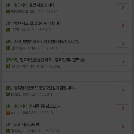
삽니다/팝니다
로망 사코 팜니다
0
먹방중에최고
조회수:16
| 15.03.14
잡담
탑텐 사코 2000원 판매합니다
0
1775
조회수:10
| 15.03.13
잡담
사코, 이벤트코드 각각 2천원에 팝니다. (계..
0
전기쥐동무
조회수:17
| 15.03.13
공략&팁
필요하신분들만 써요~ 중복 안되니깐!!!
0
감자탕주세연
조회수:118
| 15.03.12
잡담
종류별사전코드 몽땅 2천원에 칼팝니다~
0
NOMs
조회수:23
| 15.03.11
삽니다/팝니다
겜셔틀 1주년 코드.~
0
sotihc
조회수:33
| 15.03.10
잡담
3.4.사전코드 팜
0
장미꽃송이
조회수:34
| 15.03.08