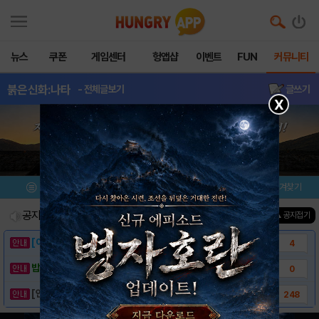
뉴스
쿠폰
게임센터
헝앱샵
이벤트
FUN
커뮤니티
붉은신화:나타
- 전체글보기
글쓰기
X
메뉴
이벤트/미션
설치/평가
즐겨찾기
공지사항
진행중인 이벤트
0
건
▲ 공지접기
[이벤트] 웃음으로 매일매일 해피! 유머 게시..
4
밥알이의 헝앱통신 ⑲ “밥알이, 드디어 멀티를..
0
[안내] 헝그리앱 필수 상식! 밥알 획득 안내..
248