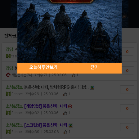
전체글보기
잡담
계정삽니다
0
taegyu1269
조회수:18
| 25.08.25
오늘하루 안보기
닫기
잡담
붉은 사막인 줄 알고
0
세월은가는구나
조회수:71
| 25.03.06
1
소식&정보
붉은 신화: 나타, 방치형 RPG 출시! 다양..
0
Echoes
조회수:26
| 25.03.06
1
소식&정보
[게임영상] 붉은 신화 : 나타
0
Echoes
조회수:32
| 25.03.06
1
소식&정보
[스크린샷] 붉은 신화 : 나타
0
Echoes
조회수:39
| 25.03.06
1