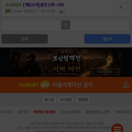
소식&정보
[게임소개] 붉은 신화 : 나타
0
Echoes
조회수:41
| 25.03.06
1
1
검색
글쓰기
로그인
PC버전
전체앱
|
|
|
|
|
회사소개
이용약관
개인정보 처리방침
청소년 보호정책
불법촬영물 신고센터
제휴광고문의
사업자등록번호:119-86-61101 (주)스마트나우 대표이사:송현두
주소: 서울시 금천구 가산디지털1로 171 연락처:063-284-8635 팩스:02-6265-0377
청소년보호책임자:김동욱
desk@hungryapp.co.kr