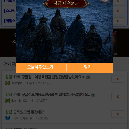
0
[스크린샷] - Real Battle Simu..
0
[게임소개] - Real Battle Simu..
0
전체글보기
오늘하루 안보기
닫기
잡담
카톡 구글정보이용료현금 친절한상담받았어요＜
0
jsdyqsk
조회수:1
| 21.07.29
잡담
카톡 구글정보이용료현금화 어렵지않다는걸알아요..
0
xknscb
조회수:1
| 21.07.21
잡담
공략있으면 좋겟네요
0
마귀v
조회수:19
| 17.01.05