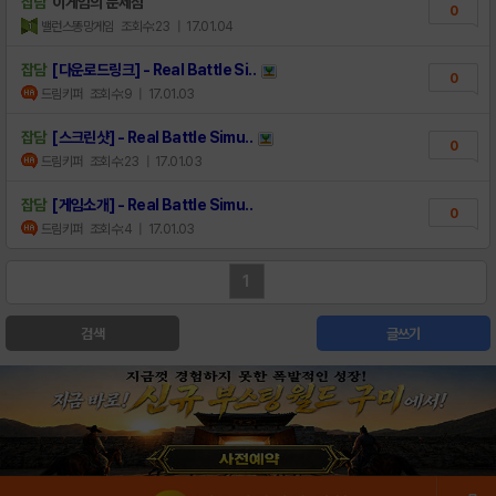
잡담
이게임의 문제점
0
밸런스똥망게임
조회수:23
| 17.01.04
잡담
[다운로드링크] - Real Battle Si..
0
드림키퍼
조회수:9
| 17.01.03
잡담
[스크린샷] - Real Battle Simu..
0
드림키퍼
조회수:23
| 17.01.03
잡담
[게임소개] - Real Battle Simu..
0
드림키퍼
조회수:4
| 17.01.03
1
검색
글쓰기