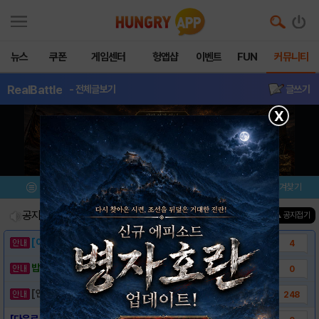
뉴스
쿠폰
게임센터
헝앱샵
이벤트
FUN
커뮤니티
RealBattle
- 전체글보기
글쓰기
X
메뉴
이벤트/미션
설치/평가
즐겨찾기
공지사항
진행중인 이벤트
0
건
▲ 공지접기
[이벤트] 웃음으로 매일매일 해피! 유머 게시..
4
밥알이의 헝앱통신 ⑲ “밥알이, 드디어 멀티를..
0
[안내] 헝그리앱 필수 상식! 밥알 획득 안내..
248
[다운로드링크] - Real Battle Si..