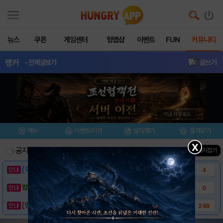
뉴스
쿠폰
게임센터
헝앱샵
이벤트
FUN
커뮤니티
랭커
- 전체글보기
글쓰기
메뉴
이벤트/미션
설치/평가
즐겨찾기
X
공지사항
진행중인 이벤트
0
건
▲ 공지접기
[이벤트] 웃음으로 매일매일 해피! 유머 게시..
4
밥알이의 헝앱통신 ⑲ “밥알이, 드디어 멀티를..
0
[안내] 헝그리앱 필수 상식! 밥알 획득 안내..
248