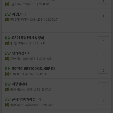
3
도널드구로
조회수:313
| 22.11.20
잡담
계정삽니다
1
천하무적아다다다
조회수:123
| 22.09.27
잡담
S321 통합1위 계정 정리
0
미니현
조회수:259
| 22.09.11
잡담
랭커 계정ㅅㅅ
0
프라이머신
조회수:138
| 22.04.05
잡담
좋은계정 최대 100으로 사봅니다!
0
nurinuri
조회수:124
| 22.01.14
잡담
계정 삽니다
0
선량한시민vvv
조회수:51
| 22.01.10
잡담
전서버 1위 케릭 삽니다
0
마바리클라스
조회수:159
| 22.01.03