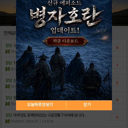
전체글보기
잡담
구글 깡통 5에 삽니다
0
첫사랑아이
조회수:20
| 24.01.13
잡담
1220억 VIPS13 팝니다.
1
KDWUAV
조회수:263
| 24.01.02
잡담
신섭 2위계정 팝니다
2
미니현
조회수:169
| 23.12.22
잡담
정보 등록안된 구글깡통 7사이에 삽니다.
0
첫사랑아이
조회수:24
| 23.12.16
오늘하루 안보기
닫기
잡담
아무것도 등록안되있는 구글깡통 7사이에 삽니다..
0
첫사랑아이
조회수:31
| 23.12.14