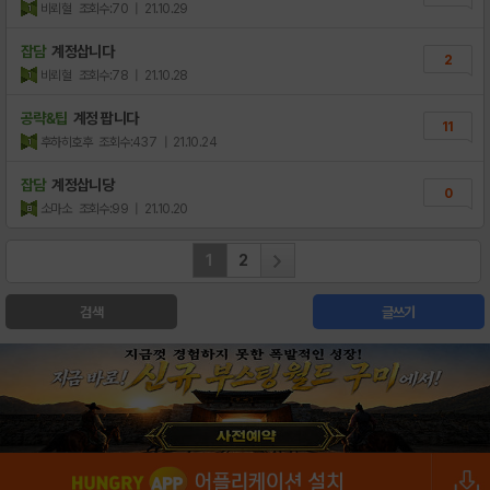
비뢰혈
조회수:70
| 21.10.29
잡담
계정삽니다
2
비뢰혈
조회수:78
| 21.10.28
공략&팁
계정 팝니다
11
후하히호후
조회수:437
| 21.10.24
잡담
계정삽니당
0
소마소
조회수:99
| 21.10.20
1
2
검색
글쓰기