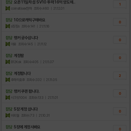
잡담
오픈 11일차 섭 SV10 투력 16억 양도해..
1
coinsitisex천하
조회수:460
| 21.12.01
잡담
10으로캐릭구해바요
0
s징징s
조회수:141
| 21.11.16
잡담
랭커 궁수삽니다
0
아윳
조회수:145
| 21.11.12
잡담
계정팜
0
B12Kok
조회수:405
| 21.11.07
잡담
계정팝니다
2
후하히호후
조회수:332
| 21.11.05
잡담
랭커 쿠폰 팝니다.
0
시크릿1004
조회수:133
| 21.11.01
잡담
5장 계정 삽니다
0
비뢰혈
조회수:73
| 21.10.31
잡담
5장에 계정사봐요
0