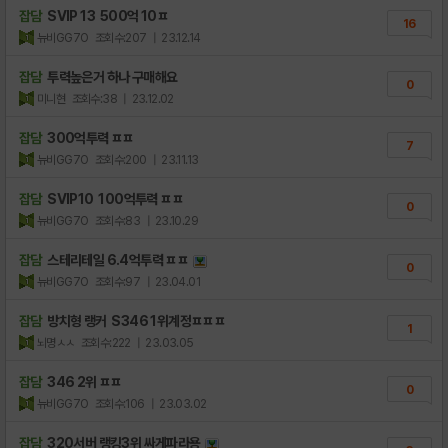
잡담
SVIP 13 500억 10ㅍ
16
뉴비GG7O
조회수:207
| 23.12.14
잡담
투력높은거 하나 구매해요
0
미니현
조회수:38
| 23.12.02
잡담
300억투력 ㅍㅍ
7
뉴비GG7O
조회수:200
| 23.11.13
잡담
SVIP10 100억투력 ㅍㅍ
0
뉴비GG7O
조회수:83
| 23.10.29
잡담
스테리테일 6.4억투력 ㅍㅍ
0
뉴비GG7O
조회수:97
| 23.04.01
잡담
방치형 랭커 S346 1위계정ㅍㅍㅍ
1
뇌명ㅅㅅ
조회수:222
| 23.03.05
잡담
346 2위 ㅍㅍ
0
뉴비GG7O
조회수:106
| 23.03.02
잡담
320서버 랭킹3위 싸게파라용