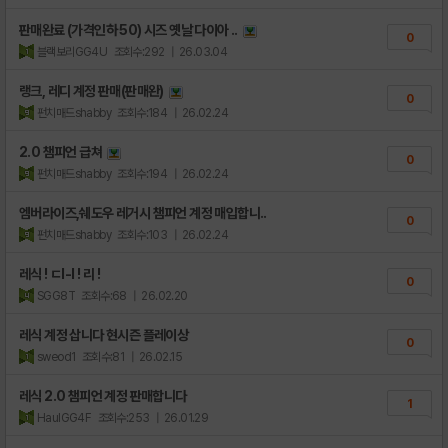
판매완료 (가격인하 50) 시즈 옛날 다이아 ..
0
블랙보리GG4U
조회수:292
| 26.03.04
랭크, 레디 계정 판매(판매완)
0
펀치매드shabby
조회수:184
| 26.02.24
2.0 챔피언 급쳐
0
펀치매드shabby
조회수:194
| 26.02.24
엠버라이즈,쉐도우 레거시 챔피언 계정 매입합니..
0
펀치매드shabby
조회수:103
| 26.02.24
레식 ! ㄷI-I ! 리 !
0
SGG8T
조회수:68
| 26.02.20
레식 계정 삽니다 현시즌 플레이상
0
sweod1
조회수:81
| 26.02.15
레식 2.0 챔피언 계정 판매합니다
1
HaulGG4F
조회수:253
| 26.01.29