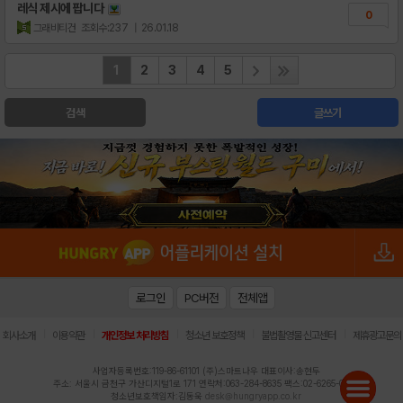
레식 제시에 팝니다
0
그래비티건
조회수:237
| 26.01.18
1
2
3
4
5
검색
글쓰기
로그인
PC버전
전체앱
|
|
|
|
|
회사소개
이용약관
개인정보 처리방침
청소년 보호정책
불법촬영물 신고센터
제휴광고문의
사업자등록번호:119-86-61101 (주)스마트나우 대표이사:송현두
주소: 서울시 금천구 가산디지털1로 171 연락처:063-284-8635 팩스:02-6265-0377
청소년보호책임자:김동욱
desk@hungryapp.co.kr