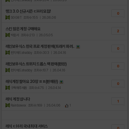
랭크 3.0 신규시즌 ㄷH리 모집!
0
SGG8T
조회수:155
| 26.06.06
스킨 많은 계정 구매해요
2
박둔서
조회수:213
| 26.05.05
레인보우식스 한국 프로 계정 판매(트래커 화려..
0
펀치매드shabby
조회수:303
| 26.04.16
레인보우식스 트위치 드롭스 팩 판매(판완)
0
펀치매드shabby
조회수:107
| 26.04.16
레식계정 팔아요 20장 ㅍㅍ(판매완)
0
구독해주세욤
조회수:475
| 26.04.14
레식 계정 삽니다
1
Rainbowxx
조회수:169
| 26.04.06
1
레식 ㄷH 리 국내 최대 서비스
0