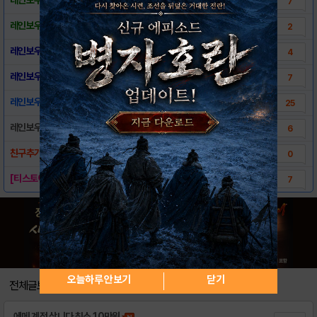
7
레인보우식스 쉐도우뱅가드 - 맵 정보
2
레인보우식스 쉐도우뱅가드 - 실기 플레이 영상
4
레인보우식스 쉐도우뱅가드 - 게임 스크린샷
7
레인보우식스 쉐도우뱅가드 - 플레이 후기~^^
25
레인보우식스 쉐도우뱅가드 - 자신의 게임로프트..
6
친구추가는 친구추가 카테고리에 작성해주시고, ..
0
[티스토어] 게임로프트, FPS의 상징'레인..
7
오늘하루 안보기
닫기
전체글보기
에메 계정 삽니다 최소 10만원