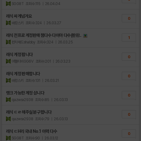
SGG8T
조회수:115
| 26.04.04
레식 싸게넘겨요
0
바캉스키
조회수:324
| 26.03.27
레식 전프로 계정판매 챔다수 다이아 다수(판완..
1
펀치매드shabby
조회수:324
| 26.03.25
레식 계정 팝니다
0
어쩔티비GG6V
조회수:201
| 26.03.23
레식 계정 판매합니다
0
바캉스키
조회수:131
| 26.03.21
랭크 가능한 계정 삽니다
0
qazwsx2938
조회수:85
| 26.03.13
레식 ㄷㄹ 해주실분 구합니다
0
qazwsx2938
조회수:79
| 26.03.13
레식 ㄷH리 국내 No.1 이력 다수
0
SGG8T
조회수:90
| 26.03.12