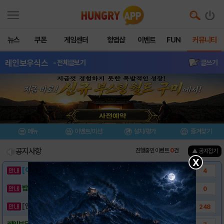
뉴스
쿠폰
게임센터
헝앱샵
이벤트
FUN
커뮤니티
레인보우식스
- 전체글보기
글쓰기
메뉴
이벤트/미션
설치/평가
즐겨찾기
공지사항
진행중인 이벤트
0
건
▲ 공지접기
X
[이벤트] 웃음으로 매일매일 해피! 유머 게시..
4
밥알이의 헝앱통신 ⑲ “밥알이, 드디어 멀티를..
0
[안내] 헝그리앱 필수 상식! 밥알 획득 안내..
248
레인보우식스 쉐도우뱅가드 - 트레일러 영상