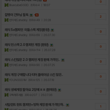
0
BluecubeGG0D
조회수:4
| 18:07
걸뱅이 건우님 필독
2
펀치매드shabby
조회수:49
| 20:28
레식 5x챔피언 미들스텍 계정(판완)
0
펀치매드shabby
조회수:69
| 26.07.30
레식 언스택 2.0 챔피언 계정 (판완)
0
펀치매드shabby
조회수:114
| 26.07.28
레식 스킨많은 2.0 챔피언 계정 판매 가격인..
0
펀치매드shabby
조회수:90
| 26.07.25
레식 계정 구매합니다 티어 플레이상 스킨 많은..
0
YOUNGGG1M
조회수:125
| 26.07.19
레식 생배계정 팔아요 2장에 ㅍㅍ (판매완)
0
구독해주세욤
조회수:207
| 26.07.06
사일런트 헌트 챔피언+빙하 계정 판매 가격인하..
1
펀치매드shabby
조회수:204
| 26.06.26