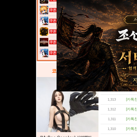
여전사 키우기...
[잡담]
1,322
열혈강호: 넥...
[공지사
1,321
[공지사
고양이 낚시터...
1,320
[카톡친
1,319
그레이 사가
[카톡친
1,318
열혈강호: 넥...
[카톡친
1,317
[카톡친
코스프레
갤러리
1,316
[카톡친
1,315
[카톡친
1,314
[카톡친
1,313
[카톡친
1,312
[카톡친
1,311
[카톡친
1,310