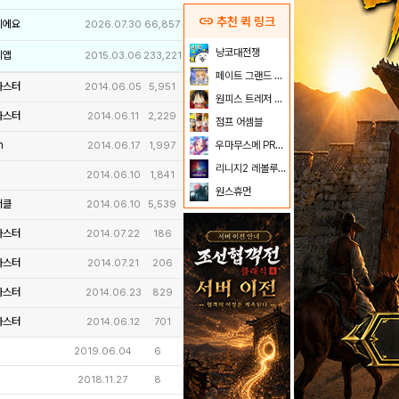
link
추천 퀵 링크
이에요
2026.07.30
66,857
냥코대전쟁
리앱
2015.03.06
233,221
페이트 그랜드 오더
마스터
2014.06.05
5,951
원피스 트레저 크루즈
마스터
2014.06.11
2,229
점프 어셈블
m
우마무스메 PRETTY DERBY
2014.06.17
1,997
리니지2 레볼루션
2014.06.10
1,841
원스휴먼
서클
2014.06.10
5,539
마스터
2014.07.22
186
마스터
2014.07.21
206
마스터
2014.06.23
829
마스터
2014.06.12
701
2019.06.04
6
2018.11.27
8