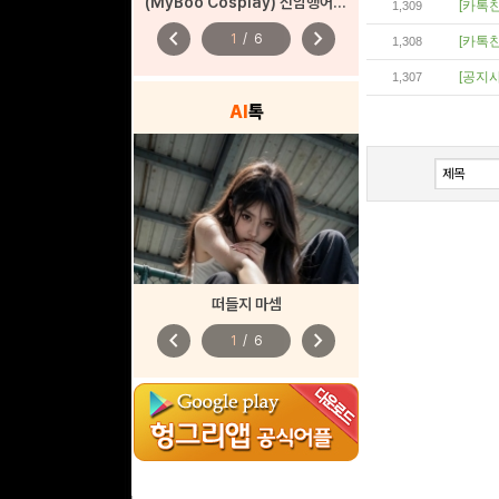
(MyBoo Cosplay) 신암행어사 산도(춘향)
[카톡친
1,309
chevron_left
chevron_right
1
/
6
[카톡친
1,308
[공지사
1,307
AI
톡
떠들지 마셈
chevron_left
chevron_right
1
/
6