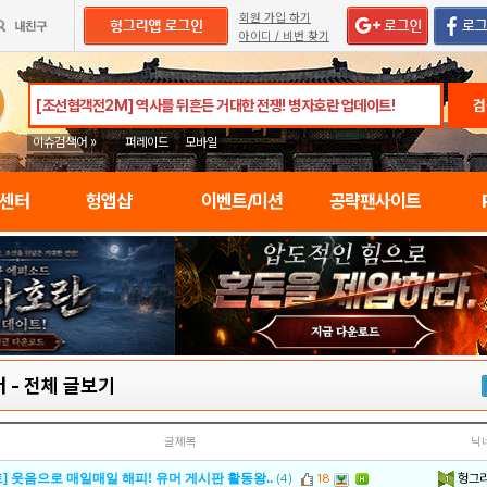
회원 가입 하기
아이디 / 비번 찾기
검
이슈검색어 »
퍼레이드
모바일
임센터
헝앱샵
이벤트/미션
공략팬사이트
터
-
전체 글보기
글제목
닉
헝그
] 웃음으로 매일매일 해피! 유머 게시판 활동왕..
(4)
18