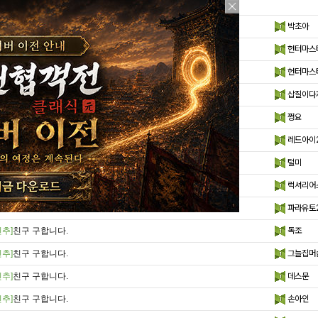
사전코드 쓰세요
박초아
항]
[공지] 폴 워커 주연 영화! 폭탄 폭발을 막아..
헌터마스
(4)
항]
[공지] 레이드헌터 for Kakao 더기버 영..
헌터마스
추]
친구 구합니다.
삽질이다
추]
친구 구합니다.
쩡요
추]
친구 구합니다.
레드아이
추]
친구 구합니다.
털미
추]
친구 구합니다.
럭셔리어
추]
친구 구합니다.
파라유토
추]
친구 구합니다.
독조
추]
친구 구합니다.
그늘집머
추]
친구 구합니다.
데스문
추]
친구 구합니다.
손아인