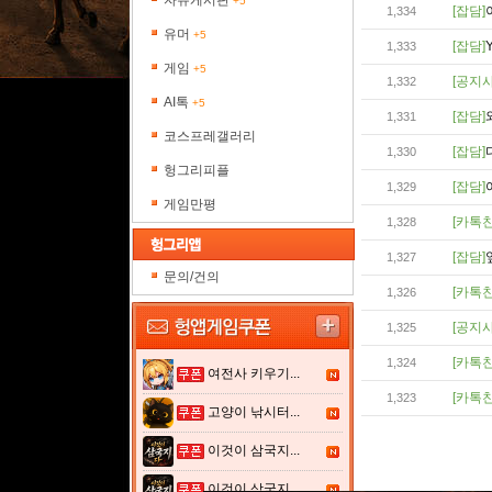
자유게시판
+5
[잡담]
1,334
유머
+5
[잡담]
1,333
게임
+5
[공지사
1,332
AI톡
+5
[잡담]
1,331
코스프레갤러리
[잡담]
1,330
헝그리피플
[잡담]
1,329
게임만평
[카톡친
1,328
[잡담]
1,327
문의/건의
[카톡친
1,326
[공지사
1,325
[카톡친
1,324
여전사 키우기...
[카톡친
1,323
고양이 낚시터...
이것이 삼국지...
이것이 삼국지...