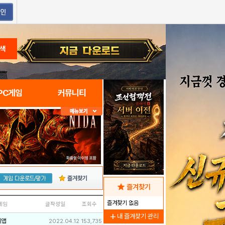
색
PC게임
커뮤니티
즐겨찾기
star
즐겨찾기
즐겨찾기 없음
네임
글작성일
조회수
add
내 즐겨찾기 관리
리앱
2022.04.12
153,735