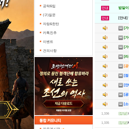
공략&팁
밥알이의
(구)질문
[안내]
자랑&한탄
[가
카톡친추
[
이벤트
[
건의사항
[리
[
[점
[안
[공
[소
[잡담]
1,336
[잡담]
1,335