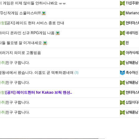
이 게임은 이제 많이들 안하시나봐요 ㅠㅠ
11섭주몽
YD신작게임 소울마스터!!!
Marian
항]
[공지] 레이드 헌터 서비스 종료 안내
헌터마스
와이디 온라인 신규 RPG게임 나옴
네네츼흰
다들 월요병 잘 이겨내세요
믠
여러가지 의미로 고통빋음
아카식레
추]
친구 구합니다.
남해훈남
옆동네에서 왔습니다. 이겜도 곧 먹튀하겠네여
촉수마신
(1)
추]
친구 구합니다.
남해훈남
항]
[공지] 레이드헌터 for Kakao 브릭 맨션..
헌터마스
추]
친구 구합니다.
삽질이다
추]
친구 구합니다.
남해훈남