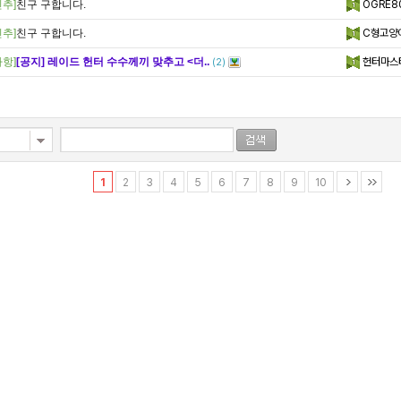
추]
친구 구합니다.
OGRE8
추]
친구 구합니다.
C형고양
항]
[공지] 레이드 헌터 수수께끼 맞추고 <더..
헌터마스
(2)
1
2
3
4
5
6
7
8
9
10