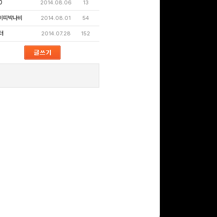
0
2014.08.06
13
이띠박나비
2014.08.01
54
구글 플레이 기프트카드
터
2014.07.28
152
15,000원 (추첨)
100
밥알
구글 플레이 기프트카드
5,000원 (추첨)
100
밥알
문화상품권 5000원 (추
첨)
100
밥알