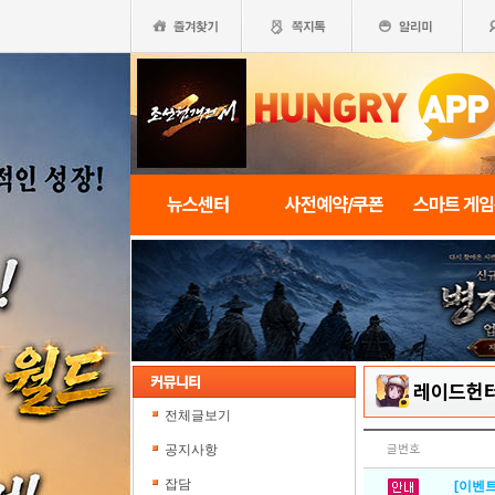
뉴스센터
사전예약/쿠폰
스마트 게
레이드헌
전체글보기
공지사항
글번호
잡담
[이벤트