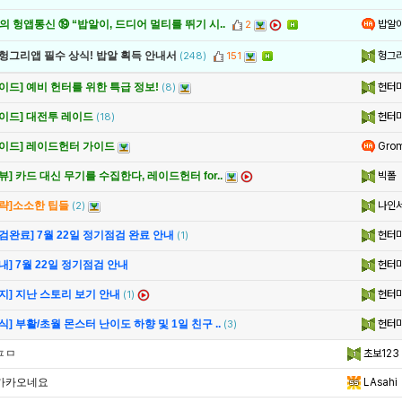
밥알
 헝앱통신 ⑲ “밥알이, 드디어 멀티를 뛰기 시..
2
헝그
 헝그리앱 필수 상식! 밥알 획득 안내서
(248)
151
헌터
이드] 예비 헌터를 위한 특급 정보!
(8)
헌터
가이드] 대전투 레이드
(18)
Gro
가이드] 레이드헌터 가이드
빅폴
뷰] 카드 대신 무기를 수집한다, 레이드헌터 for..
나인
공략]소소한 팁들
(2)
헌터
검완료] 7월 22일 정기점검 완료 안내
(1)
헌터
내] 7월 22일 정기점검 안내
헌터
지] 지난 스토리 보기 안내
(1)
헌터
식] 부활/초월 몬스터 난이도 하향 및 1일 친구 ..
(3)
ㅍㅁ
초보123
카카오네요
LAsahi