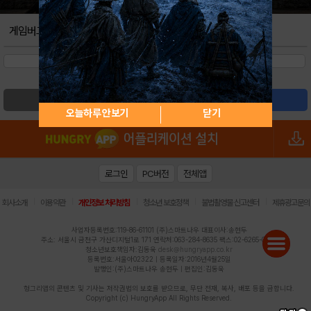
게임버그
검색
글쓰기
오늘하루 안보기
닫기
로그인
PC버전
전체앱
|
|
|
|
|
회사소개
이용약관
개인정보 처리방침
청소년 보호정책
불법촬영물 신고센터
제휴광고문의
사업자등록번호:119-86-61101 (주)스마트나우 대표이사:송현두
주소: 서울시 금천구 가산디지털1로 171 연락처:063-284-8635 팩스:02-6265-0377
청소년보호책임자:김동욱
desk@hungryapp.co.kr
등록번호:서울아02322 | 등록일자:2016년4월25일
발행인:(주)스마트나우 송현두 | 편집인:김동욱
헝그리앱의 콘텐츠 및 기사는 저작권법의 보호를 받으므로, 무단 전재, 복사, 배포 등을 금합니다.
Copyright (c) HungryApp All Rights Reserved.