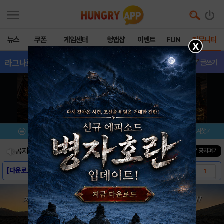
뉴스
쿠폰
게임센터
헝앱샵
이벤트
FUN
커뮤니티
X
라그나로크오리진
- 게임버그
글쓰기
메뉴
이벤트/미션
설치/평가
즐겨찾기
공지사항
진행중인 이벤트
0
건
▼ 공지펴기
[다운로드링크] - 라그나로크 오리진
1
[스크린샷] - 라그나로크 오리진
1
[게임소개] - 라그나로크 오리진
1