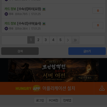
카드 정보
[수속성]피리(요정)
0
푸후
조회수:785
| 17.01.25
카드 정보
[수속성]사야(술사)
0
푸후
조회수:384
| 17.01.25
1
2
3
4
5
검색
글쓰기
로그인
PC버전
전체앱