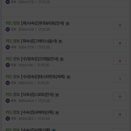
푸후
조회수:576
| 17.01.25
카드 정보
[화/뇌속성]루프&라토(전사)
0
푸후
조회수:439
| 17.01.25
카드 정보
[화속성]그레이스(술사)
0
푸후
조회수:378
| 17.01.25
카드 정보
[수/암속성]크라빌(전사)
0
푸후
조회수:416
| 17.01.25
카드 정보
[수/암속성]테스타먼트(마족)
1
푸후
조회수:514
| 17.01.25
카드 정보
[뇌속성]스모모(전사)
0
푸후
조회수:444
| 17.01.25
카드 정보
[수속성]샤피아(신족)
0
푸후
조회수:382
| 17.01.25
카드 정보
[수속성]시엔(신족)