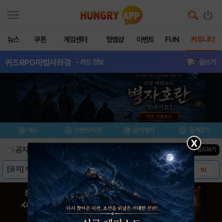
뉴스
쿠폰
게임센터
헝앱샵
이벤트
FUN
커뮤니티
퀴즈RPG마법사와검
- 카드 정보
글쓰기
메뉴
이벤트/미션
설치/평가
즐겨찾기
X
공지사항
진행중인 이벤트
0
건
▼ 공지펴기
[공지] 계정 현금 거래 관련 안내
10
[공지] 퀴즈RPG 위즈의 공식 홈페이지
30