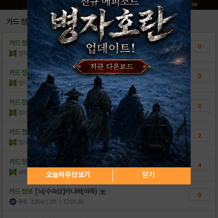
카드 정보
카드 정보
[화/수속성] 글릿 (전사)
0
정지환GG4N
조회수:620
| 17.12.22
카드 정보
[수/화속성] 무아옥향 티어라이저=코피슈 (전..
0
정지환GG4N
조회수:404
| 17.12.22
카드 정보
[화속성] 남원 고을 전통 사또 변학도 (술사..
0
정지환GG4N
조회수:426
| 17.12.22
1
카드 정보
[화/암속성] 치즈루 (마족)
2
정지환GG4N
조회수:497
| 17.12.22
1
카드 정보
메어레스 다이트메어=라키토 추가진화 전후비교
4
네무네코GG8N
조회수:667
| 17.10.11
오늘하루 안보기
닫기
카드 정보
[뇌/수속성]카나메(마족)
0
푸후
조회수:1,311
| 17.01.25