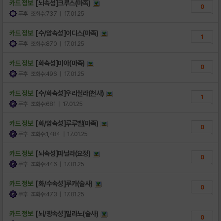
카드 정보
[뇌속성]크루스(마족)
0
푸후
조회수:737
| 17.01.25
카드 정보
[수/암속성]이디스(마족)
1
푸후
조회수:870
| 17.01.25
카드 정보
[화속성]미아(마족)
0
푸후
조회수:496
| 17.01.25
카드 정보
[수/화속성]우리실라(천사)
1
푸후
조회수:681
| 17.01.25
카드 정보
[화/암속성]루루벨(마족)
0
푸후
조회수:1,484
| 17.01.25
카드 정보
[뇌속성]파닐라(요정)
0
푸후
조회수:446
| 17.01.25
카드 정보
[화/수속성]루카(술사)
0
푸후
조회수:473
| 17.01.25
카드 정보
[뇌/광속성]밀라노(술사)
0