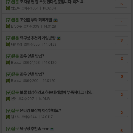
(구)질문
조자룡 헌 칼 쓰듯 한다 질문입니다. 이거 4..
5
밥도둑
조회수:1,051
| 14.02.04
(구)질문
조언좀 부탁 회복계열
1
ElfLove
조회수:309
| 14.01.28
(구)질문
덱구성 추천과 게임방향
3
타인의삶
조회수:555
| 14.01.22
(구)질문
관우 얻을 방법?
2
BlessU
조회수:1,153
| 14.01.20
(구)질문
관우 얻을 방법?
0
BlessU
조회수:200
| 14.01.20
(구)질문
보물 합성하려고 하는데 레벨이 부족하다고 나와..
2
본건
조회수:207
| 14.01.18
(구)질문
온타임 보상이 이상한데요?
2
겜초보
조회수:244
| 14.01.17
(구)질문
덱구성 추천좀 ㅠㅠ
5