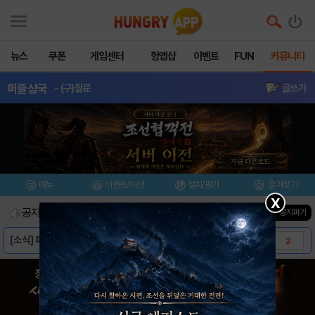
뉴스
쿠폰
게임센터
헝앱샵
이벤트
FUN
커뮤니티
퍼즐삼국
- (구)질문
글쓰기
메뉴
이벤트/미션
설치/평가
즐겨찾기
X
공지사항
진행중인 이벤트
0
건
▼ 공지펴기
[소식] 퍼즐 삼국 for Kakao 네이버 ..
2
[가이드] 퍼즐삼국 - 플레이UI
1
[가이드] 퍼즐삼국 - 친구
1
[가이드] 퍼즐삼국 - 부대
1