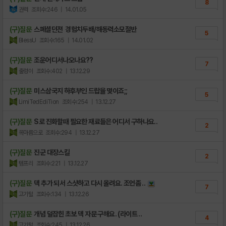
8
권력
조회수:246
| 14.01.05
(구)질문
스폐셜던젼 경험치두배/해동력소모절반
5
BlessU
조회수:165
| 14.01.02
(구)질문
조운어디서나오나요??
7
출렁이
조회수:402
| 13.12.29
(구)질문
미스삼국지 하후부인 드랍율 몇이죠;;
5
LimiTedEdiTion
조회수:254
| 13.12.27
(구)질문
S로 진화할때 필요한 재료들은 어디서 구하나요..
2
목마름으로
조회수:294
| 13.12.27
(구)질문
진군 대장스킬
2
템프리
조회수:221
| 13.12.27
(구)질문
덱 추가 되서 스샷하고 다시 올려요. 조언좀 ..
7
고기털
조회수:134
| 13.12.26
(구)질문
개념 덜잡힌 초보 덱 자문 구해요. (라이트 ..
4
고기털
조회수:245
| 13.12.26