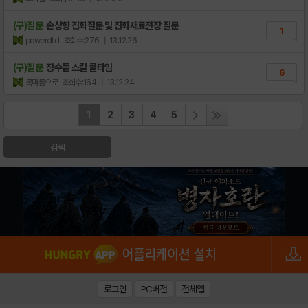
(구)질문
손상향 진화질문 및 진화재료전장 질문
1
powerdtd
조회수:276
| 13.12.26
(구)질문
장수들 스킬 쿨타임
6
목마름으로
조회수:164
| 13.12.24
1
2
3
4
5
검색
로그인
PC버전
전체앱