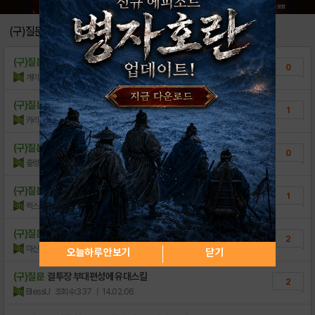
삼국지를 게임으로 읽어보자! 퍼즐삼국 for ..
0
(구)질문
[업데이트]전위 업적 & 명사집결 신규 오픈
0
(구)질문
강화한 카드를 진화시키면 어찌되나요?(수정)
0
[게임소개]-퍼즐삼국
1
개미도리
조회수:206
| 15.01.02
[스크린샷]-퍼즐삼국
0
(구)질문
제갈량은 아직도 뜨는 카드인가요?
1
카리야s
조회수:885
| 14.04.25
[동영상]-퍼즐삼국 for Kakao
2
[다운로드 링크]-퍼즐삼국
(구)질문
퍼즐삼국 대교 얻는법
0
0
출렁이
조회수:650
| 14.03.22
퍼즐삼국 유용한 공략 모음집
0
(구)질문
다시 시작해보려는데 인벤좀봐주세요
[리뷰] 헝그리앱 별별 리뷰!! 플라잉걸스 f..
1
0
럭스틸
조회수:497
| 14.03.10
쿠키런겟 게시판운영자와 너딱걸림, 로스팅 님이..
4
(구)질문
전위 진화
2
마신신도
조회수:424
| 14.02.15
오늘하루 안보기
닫기
(구)질문
결투장 부대편성에 유대스킬
2
BlessU
조회수:337
| 14.02.06