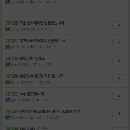
디오니꽐라
조회수:315
| 14.01.16
(구)질문
조운 업적에대한 질문있습니다
4
걍이님
조회수:643
| 14.01.16
(구)질문
헉?!상급 진화재료 던전에서
2
돼지햄스터
조회수:331
| 14.01.15
(구)질문
관우, 장비 C카드
2
BlessU
조회수:417
| 14.01.10
(구)질문
결투장 우대스킬 적용 좀...~!!!
6
프리곰
조회수:111
| 14.01.08
(구)질문
pvp질문 입니다~~
4
권력
조회수:89
| 14.01.06
(구)질문
전위 업적중 조양b는 어디서 드랍되나여?
4
고양이여인숙
조회수:161
| 14.01.06
(구)질문
현재 관해카드 드랍