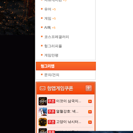
자유게시판
+5
유머
+5
게임
+5
AI톡
+5
코스프레갤러리
헝그리피플
게임만평
문의/건의
이것이 삼국지...
열혈강호: 넥...
고양이 낚시터...
이것이 삼국지...