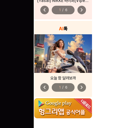
(Yasal) NIKKE 바이퍼(Viper) – 펑키 스트리트
chevron_left
chevron_right
1
/
6
AI
톡
오늘 함 달려보까
chevron_left
chevron_right
1
/
6