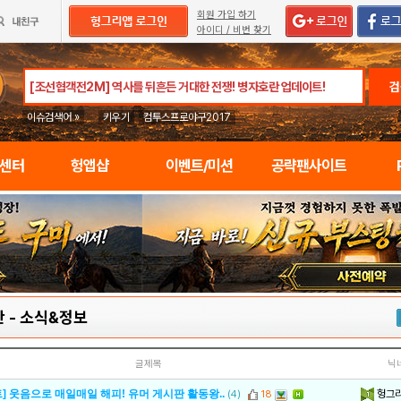
회원 가입 하기
아이디 / 비번 찾기
검
이슈검색어 »
키우기
컴투스프로야구2017
임센터
헝앱샵
이벤트/미션
공략팬사이트
단
-
소식&정보
글제목
닉
헝그
] 웃음으로 매일매일 해피! 유머 게시판 활동왕..
(4)
18