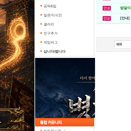
공략&팁
밥알이의
질문/지식인
[안내]
갤러리
친구추가
게임버그
삽니다/팝니다