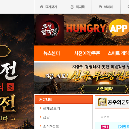
뉴스센터
사전예약/쿠폰
스마트 게
공주의군
전체글보기
잡담
글번호
소식&정보
[이벤트