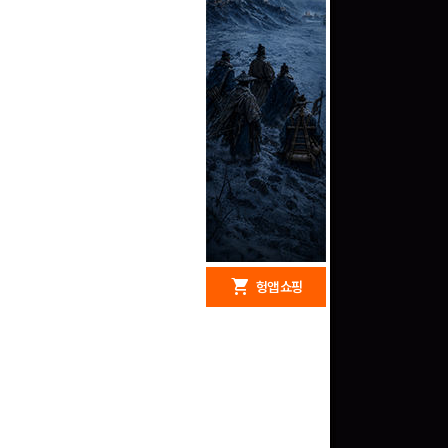
redeem
shopping_cart
헝앱 경품
헝앱 쇼핑
구글 플레이 기프트카드
15,000원 (추첨)
100
밥알