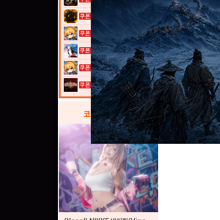
고양이 낚시터...
여전사 키우기...
열혈강호: 넥...
여전사 키우기...
그레이 사가
코스프레
갤러리