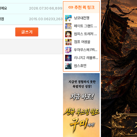
link
추천 퀵 링크
이에요
2026.07.30
66,899
냥코대전쟁
리앱
2015.03.06
233,263
페이트 그랜드 오더
원피스 트레저 크루즈
점프 어셈블
우마무스메 PRETTY DERBY
리니지2 레볼루션
원스휴먼