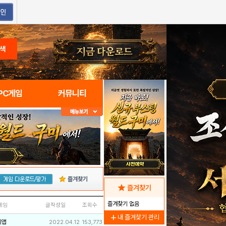
색
PC게임
커뮤니티
즐겨찾기
star
즐겨찾기
즐겨찾기 없음
네임
글작성일
조회수
add
내 즐겨찾기 관리
리앱
2022.04.12
153,773