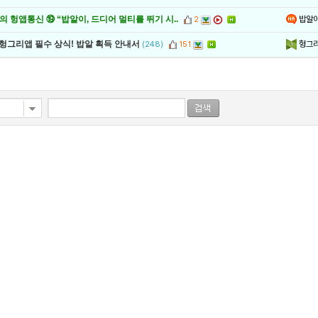
밥알
 헝앱통신 ⑲ “밥알이, 드디어 멀티를 뛰기 시..
2
헝그
 헝그리앱 필수 상식! 밥알 획득 안내서
(248)
151