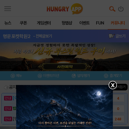
뉴스
쿠폰
게임센터
헝앱샵
이벤트
FUN
커뮤니티
명문포켓학원2
- 전체글보기
글쓰기
메뉴
이벤트/미션
설치/평가
즐겨찾기
X
공지사항
진행중인 이벤트
0
건
▲ 공지접기
[이벤트] 웃음으로 매일매일 해피! 유머 게시..
4
밥알이의 헝앱통신 ⑲ “밥알이, 드디어 멀티를..
0
[안내] 헝그리앱 필수 상식! 밥알 획득 안내..
248