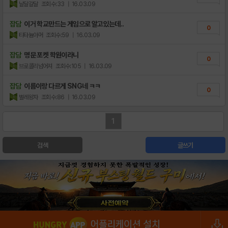
날달걀달
조회수:33
| 16.03.09
잡담
이거 학교만드는 게임으로 알고있는데..
0
티타늄아머
조회수:59
| 16.03.09
잡담
명문 포켓 학원이라니
0
브로콜리넘어져
조회수:105
| 16.03.09
잡담
이름이랑 다르게 SNG네 ㅋㅋ
0
벌레왕자
조회수:86
| 16.03.09
1
검색
글쓰기