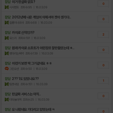
잡담
이거 한글화 없죠?
0
시서펜트
조회수:95
| 16.03.09
잡담
2012년에 나온 게임이 이제서야 겟이 생기다..
0
칠룡이너르샤
조회수:68
| 16.03.09
잡담
카이로 신작인가?
2
모스리
조회수:191
| 16.03.09
잡담
원래 카이로 소프트가 이런장르 잘만들었는데 ㅎ..
0
병아리는삐약
조회수:139
| 16.03.09
잡담
이런거 보면 딱 그거같네요 ㅎㅎ
0
그린오션
조회수:50
| 16.03.09
잡담
2?? 1도 있었나요??
1
팀겟네임
조회수:151
| 16.03.09
잡담
한글화 서비스는 아직..
0
티타늄아머
조회수:25
| 16.03.09
잡담
오 나왔네요 기다리고 있엇는데 ㅋ
0