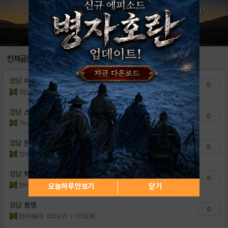
전체글보기
잡담
이자 애니바디 데얼?
0
못된동
조회수:66
| 17.08.13
잡담
스타터삽니다
0
7adminstration
조회수:30
| 17.02.27
잡담
친구구함
0
천사야놀자
조회수:14
| 17.02.22
잡담
학교친구3166친추
0
천사야놀자
조회수:35
| 17.02.21
오늘하루 안보기
닫기
잡담
동맹
0
천사야놀자
조회수:21
| 17.02.18