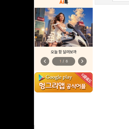
AI
톡
오늘 함 달려보까
chevron_left
chevron_right
1
/
6