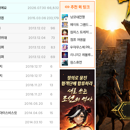
link
추천 퀵 링크
이에요
2026.07.30
66,832
냥코대전쟁
리앱
2015.03.06
233,179
페이트 그랜드 오더
온
2013.12.02
96
원피스 트레저 크루즈
방위대
2013.12.04
73
점프 어셈블
키퍼
우마무스메 PRETTY DERBY
2013.12.02
83
리니지2 레볼루션
키퍼
2013.12.02
69
원스휴먼
지
2019.12.17
6
지
2019.12.17
3
2018.11.27
13
2018.11.27
6
2016.05.20
5
아이스비스킷
2014.04.05
15
2014.03.10
10