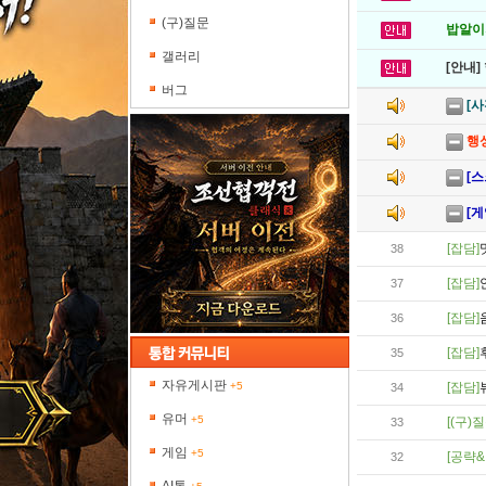
(구)질문
밥알이의
갤러리
[안내]
버그
[
행
[스
[게
[잡담]
38
[잡담]
37
[잡담]
36
[잡담]
35
자유게시판
+5
[잡담]
34
유머
+5
[(구)질
33
게임
+5
[공략&
32