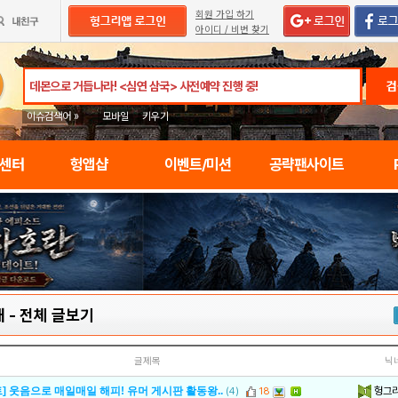
회원 가입 하기
아이디 / 비번 찾기
검
이슈검색어 »
모바일
키우기
임센터
헝앱샵
이벤트/미션
공략팬사이트
대
-
전체 글보기
글제목
닉
헝그
] 웃음으로 매일매일 해피! 유머 게시판 활동왕..
(4)
18