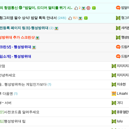
밥알
 헝앱통신 ⑲ “밥알이, 드디어 멀티를 뛰기 시..
2
헝그
 헝그리앱 필수 상식! 밥알 획득 안내서
(248)
151
샤키
사전등록 페이지 링크]-행성방위대
(2)
행성
성방위대 추가 스크린샷
드림
크린샷] - 행성방위대
드림
임소개] - 행성방위대
맛점
지지지지
안녕하세요
지지지지
음.. 행성방위하는 게임인가보다
지솟현
(1)
후 다음엔
LAsahi
(1)
뷰~ 서버
긔디
문]
사전코드좀 알려주세요
꽁꽁얼린
팁]
행성방위대 팁
lulu