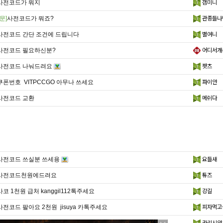
사전코드가 뭐지
갬미니
문]
사전코드가 뭐죠?
관종들나
사전코드 간단 조건에 드립니다
별여니
사전코드 필요하신분?
어디서개
사전코드 나눠드려요
팟츠
쿠폰번호 VITPCCGO 아무나 쓰세요
파이안
사전코드 교환
메쉬다
사전코드 쓰실분 쓰세용
요들새
사전코드천원에드려요
튜즈
사코 1천원 급처 kanggil112톡주세요
강길
사전코드 팔아요 2천원 jisuya 카톡주세요
피자먹고