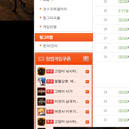
AI톡
+5
[잡담]
31
코스프레갤러리
[(구)질
30
헝그리피플
[잡담]
29
게임만평
[잡담]
28
[잡담]
27
문의/건의
[잡담]
26
[잡담]
25
고양이 낚시터...
열혈강호: 넥...
그레이 사가
[잡담]
24
이것이 삼국지...
[잡담]
23
[잡담]
22
여전사 키우기...
[잡담]
21
고양이 낚시터...