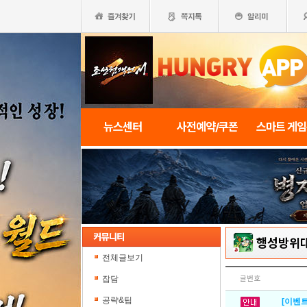
뉴스센터
사전예약/쿠폰
스마트 게
행성방위
전체글보기
잡담
글번호
공략&팁
[이벤트