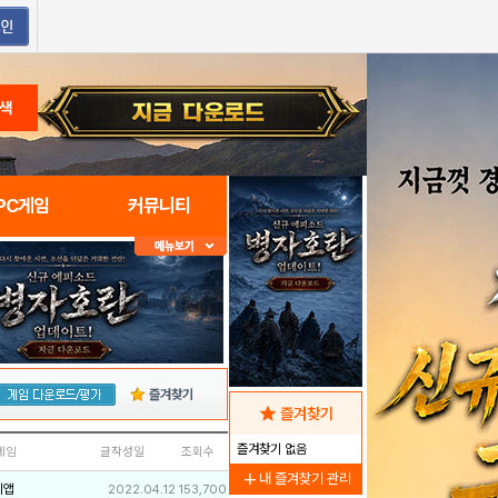
색
PC게임
커뮤니티
즐겨찾기
star
즐겨찾기
즐겨찾기 없음
네임
글작성일
조회수
add
내 즐겨찾기 관리
리앱
2022.04.12
153,700