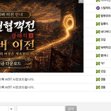
사코1000ㅍ
카리시안
조요하군
스틸하트
사전코드 팝니다
띨빵큐라
사코 2000
말룡이
사전코드 조건부 무료 분양 합니다~
바디버디
사전등록 2천급처
강길
사전등록코드 2천에 팜
매력적인
사전코드 무한돌파삼국지 사전으로 교환하실분
별여니
사전코드 추천인으로팔아여
°¢°
사전코드팝니다
강길
카톡 oc57 사전코드팝니다.
권올
카톡 oc57 사전코드팝니다.
권올