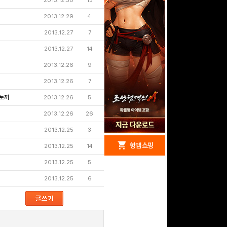
2013.12.30
13
2013.12.29
4
2013.12.27
7
2013.12.27
14
2013.12.26
9
2013.12.26
7
토끼
2013.12.26
5
2013.12.26
26
2013.12.25
3
redeem
shopping_cart
헝앱 경품
헝앱 쇼핑
2013.12.25
14
2013.12.25
5
2013.12.25
6
구글 플레이 기프트카드
5,000원 (추첨)
100
밥알