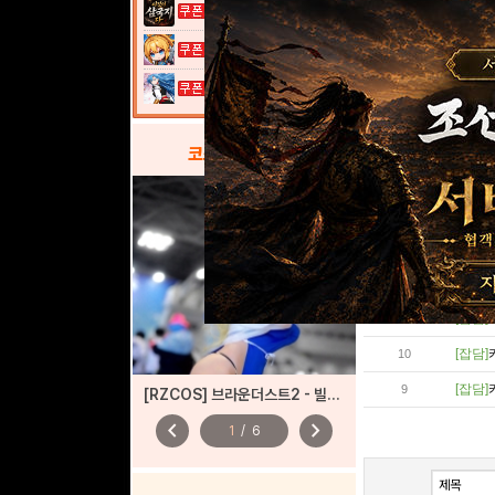
[잡담]
20
이것이 삼국지...
[잡담]
19
여전사 키우기...
[잡담]
18
열혈강호: 넥...
[잡담]
17
[잡담]
16
코스프레
갤러리
[잡담]
15
[잡담]
14
[잡담]
13
[잡담]
12
[잡담]
11
[잡담]
10
[잡담]
9
[RZCOS] 브라운더스트2 - 빌헬미나 (Model. JooA)
chevron_left
chevron_right
1
/
6