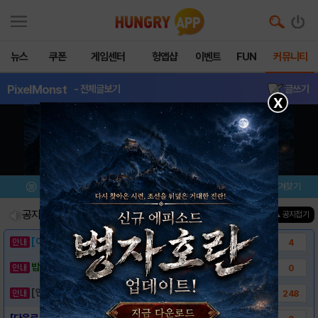
뉴스
쿠폰
게임센터
헝앱샵
이벤트
FUN
커뮤니티
PixelMonst
- 전체글보기
글쓰기
X
메뉴
이벤트/미션
설치/평가
즐겨찾기
공지사항
진행중인 이벤트
0
건
▲ 공지접기
[이벤트] 웃음으로 매일매일 해피! 유머 게시..
4
밥알이의 헝앱통신 ⑲ “밥알이, 드디어 멀티를..
0
[안내] 헝그리앱 필수 상식! 밥알 획득 안내..
248
[다운로드 링크] Pixel Monster -..