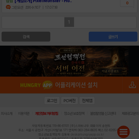
잡담
[게임소개] Pixel Monster - Ho..
0
그린오션
조회수:107
| 17.07.18
1
검색
글쓰기
로그인
PC버전
전체앱
|
|
|
|
|
회사소개
이용약관
개인정보 처리방침
청소년 보호정책
불법촬영물 신고센터
제휴광고문의
사업자등록번호:119-86-61101 (주)스마트나우 대표이사:송현두
주소: 서울시 금천구 가산디지털1로 171 연락처:063-284-8635 팩스:02-6265-0377
청소년보호책임자:김동욱
desk@hungryapp.co.kr
등록번호:서울아02322 | 등록일자:2016년4월25일