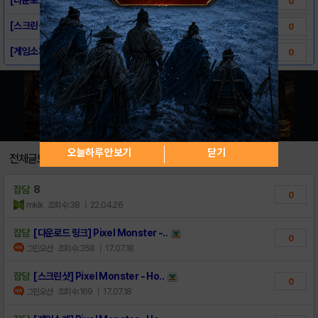
0
[스크린샷] Pixel Monster - Ho..
0
[게임소개] Pixel Monster - Ho..
0
오늘하루 안보기
닫기
전체글보기
잡담
8
0
mkik
조회수:38
| 22.04.26
잡담
[다운로드 링크] Pixel Monster -..
0
그린오션
조회수:358
| 17.07.18
잡담
[스크린샷] Pixel Monster - Ho..
0
그린오션
조회수:169
| 17.07.18