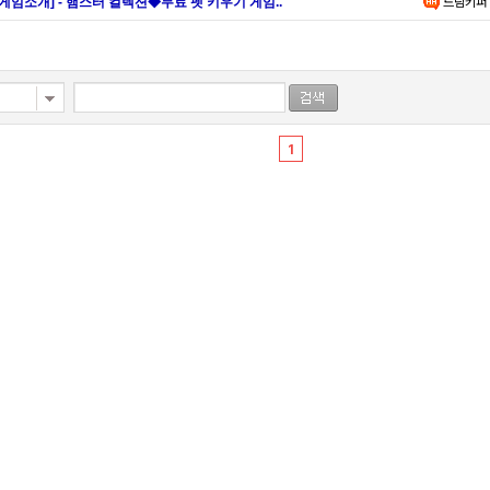
[게임소개] - 햄스터 컬렉션◆무료 펫 키우기 게임..
드림키퍼
1