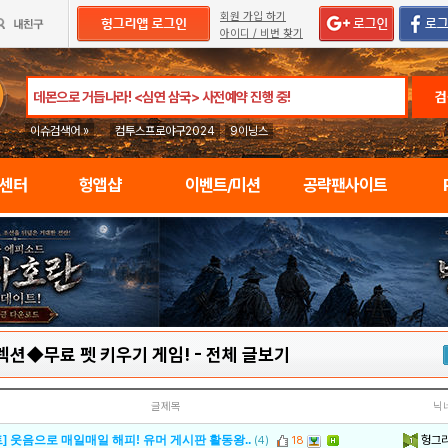
회원 가입 하기
아이디 / 비번 찾기
검
이슈검색어 »
컴투스프로야구2024
9이닝스
임센터
헝앱샵
이벤트/미션
공략팬사이트
렉션◆무료 펫 키우기 게임!
-
전체 글보기
글제목
닉
헝그
] 웃음으로 매일매일 해피! 유머 게시판 활동왕..
(4)
18