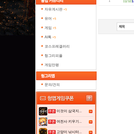
[잡담]
1
자유게시판
+5
유머
+5
게임
+5
AI톡
+5
코스프레갤러리
헝그리피플
게임만평
문의/건의
이것이 삼국지...
여전사 키우기...
고양이 낚시터...