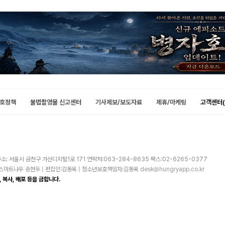
호정책
불법촬영물 신고센터
기사제보/보도자료
제휴/마케팅
고객센터(
소: 서울시 금천구 가산디지털1로 171 연락처:063-284-8635 팩스:02-6265-0377
주)스마트나우 송현두 | 편집인:김동욱 | 청소년보호책임자:김동욱
desk@hungryapp.co.kr
 복사, 배포 등을 금합니다.