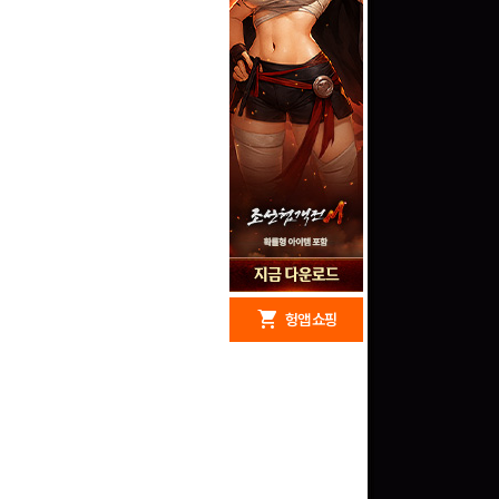
redeem
shopping_cart
헝앱 경품
헝앱 쇼핑
문화상품권 10000원
(추첨)
100
밥알