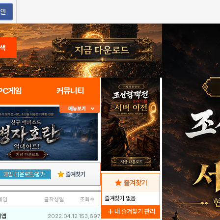
색
PC게임
커뮤니티
즐겨찾기
star
즐겨찾기
즐겨찾기 없음
네임
글작성일
조회수
add
내 즐겨찾기 관리
리앱
2022.04.12
153,697