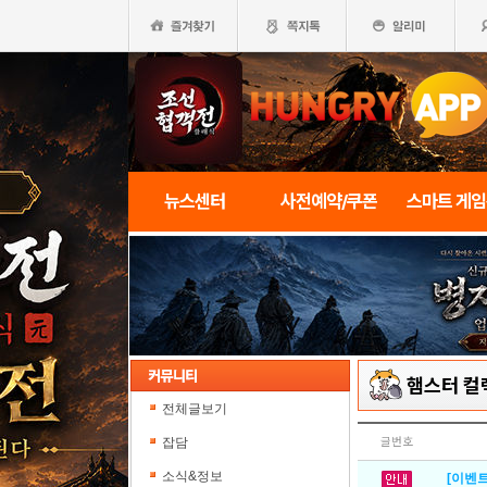
뉴스센터
사전예약/쿠폰
스마트 게
햄스터 컬
전체글보기
잡담
글번호
소식&정보
[이벤트