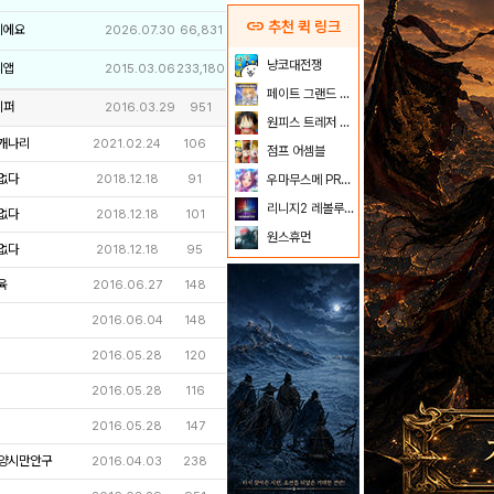
link
추천 퀵 링크
이에요
2026.07.30
66,831
냥코대전쟁
리앱
2015.03.06
233,180
페이트 그랜드 오더
키퍼
2016.03.29
951
원피스 트레저 크루즈
개나리
2021.02.24
106
점프 어셈블
없다
2018.12.18
91
우마무스메 PRETTY DERBY
리니지2 레볼루션
없다
2018.12.18
101
원스휴먼
없다
2018.12.18
95
육
2016.06.27
148
2016.06.04
148
2016.05.28
120
2016.05.28
116
2016.05.28
147
양시만안구
2016.04.03
238