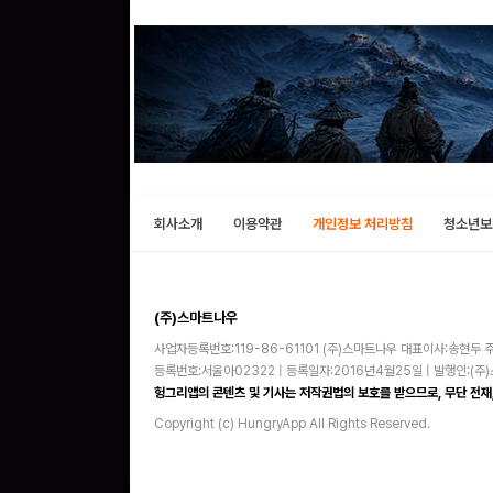
회사소개
이용약관
개인정보 처리방침
청소년보
(주)스마트나우
사업자등록번호:119-86-61101 (주)스마트나우 대표이사:송현두 주
등록번호:서울아02322 | 등록일자:2016년4월25일 | 발행인:(
헝그리앱의 콘텐츠 및 기사는 저작권법의 보호를 받으므로, 무단 전재,
Copyright (c) HungryApp All Rights Reserved.