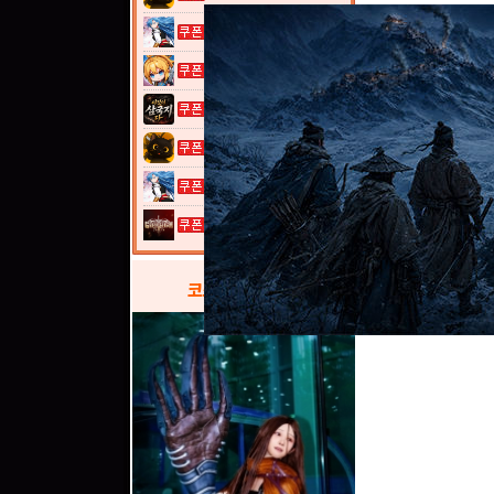
열혈강호: 넥...
여전사 키우기...
이것이 삼국지...
고양이 낚시터...
열혈강호: 넥...
그레이 사가
코스프레
갤러리