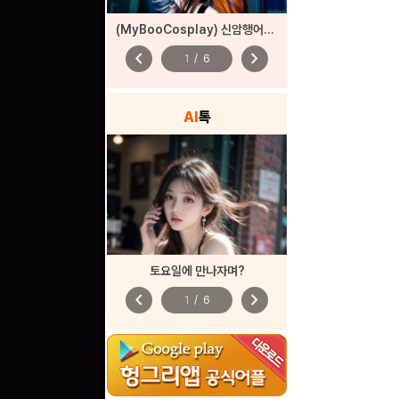
(MyBooCosplay) 신암행어사 ‘산도’
chevron_left
chevron_right
1
/
6
AI
톡
토요일에 만나자며?
chevron_left
chevron_right
1
/
6