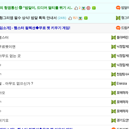
밥알
 헝앱통신 ⑲ “밥알이, 드디어 멀티를 뛰기 시..
2
헝그
 헝그리앱 필수 상식! 밥알 획득 안내서
(248)
151
드림
게임소개] - 햄스터 컬렉션◆무료 펫 키우기 게임!
햄스터
돌아버린
무료펫이면
닉정할게
아무도 없는 곳
닉정할게
ㅎ
닉정할게
ㄱ
천원탕수
헐 .. 아무도 없으신가 ?
Eleisia
아오
포메하자
ㄱ
포메하자
ㅇ
포메하자
저기요
경기도안