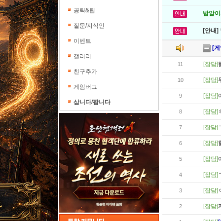
공략&팁
밥알이의
질문/지식인
[안내]
이벤트
[
갤러리
[잡담]
11
친구추가
[잡담]
10
게임버그
[잡담]
9
삽니다/팝니다
[잡담]
8
[잡담]
7
[잡담]
6
[잡담]
5
[잡담]
4
[잡담]
3
[잡담]
2