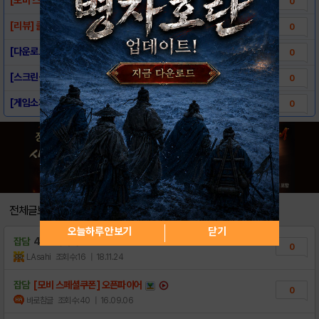
0
[리뷰] 클래식 fps의 귀환, 오픈파이어
0
[다운로드링크] - 오픈파이어
0
[스크린샷] - 오픈파이어
0
[게임소개] - 오픈파이어
0
전체글보기
오늘하루 안보기
닫기
잡담
433 흑역사들
0
LAsahi
조회수:16
| 18.11.24
잡담
[모비 스페셜쿠폰] 오픈파이어
0
바로참글
조회수:40
| 16.09.06