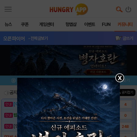
뉴스
쿠폰
게임센터
헝앱샵
이벤트
FUN
커뮤니티
오픈파이어
- 전체글보기
글쓰기
X
메뉴
이벤트/미션
설치/평가
즐겨찾기
공지사항
진행중인 이벤트
0
건
▲ 공지접기
[이벤트] 웃음으로 매일매일 해피! 유머 게시..
4
밥알이의 헝앱통신 ⑲ “밥알이, 드디어 멀티를..
0
[안내] 헝그리앱 필수 상식! 밥알 획득 안내..
248
[모비 스페셜쿠폰] 오픈파이어