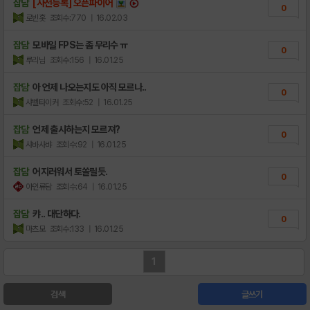
잡담
[사전등록] 오픈파이어
0
로빈홋
조회수:770
| 16.02.03
잡담
모바일 FPS는 좀 무리수 ㅠ
0
루리님
조회수:156
| 16.01.25
잡담
아 언제 나오는지도 아직 모르나..
0
샤벨타이커
조회수:52
| 16.01.25
잡담
언제 출시하는지 모르져?
0
샤바사뱌
조회수:92
| 16.01.25
잡담
어지러워서 토쏠릴듯.
0
아인류담
조회수:64
| 16.01.25
잡담
캬.. 대단하다.
0
마츠모
조회수:133
| 16.01.25
1
검색
글쓰기