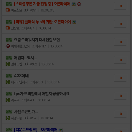
잡담
[스페셜쿠폰 지급 진행 중] 오픈파이어
0
바로참글
조회수:91
| 16.08.03
잡담
[리뷰] 클래식 fps의 귀환, 오픈파이어
0
신상호
조회수:84
| 16.06.14
잡담
요즘 오버워치가 대세인걸 보면
0
이세계좀그만가
조회수:117
| 16.06.14
잡담
어렵다...역시...
0
엠에스엔
조회수:62
| 16.06.14
잡담
433이네...
0
내가미안하다
조회수:50
| 16.06.14
잡담
fps가 모바일에서 어떨지 궁금하네요
0
라교우
조회수:41
| 16.06.14
잡담
사전 오픈인가...
0
하양구릉
조회수:14
| 16.06.14
잡담
[다운로드링크] - 오픈파이어
0