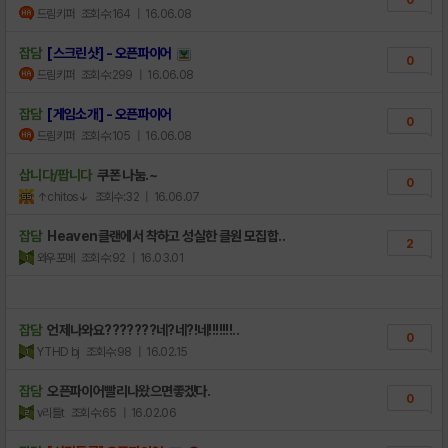
드림키퍼
조회수:164
| 16.06.08
잡담
[스크린샷] - 오픈파이어
0
드림키퍼
조회수:299
| 16.06.08
잡담
[게임소개] - 오픈파이어
0
드림키퍼
조회수:105
| 16.06.08
삽니다/팝니다
쿠폰 나눔.~
0
↑chitos↓
조회수:32
| 16.06.07
잡담
Heaven클랜에서 착하고 성실한 클원 모집합..
2
와우포메
조회수:92
| 16.03.01
잡담
언제나와요???????네?네?!네!!!!!!!..
0
YTHD bj
조회수:98
| 16.02.15
잡담
오픈파이어빨리나왔으면좋겠다.
0
v리틀t
조회수:65
| 16.02.06