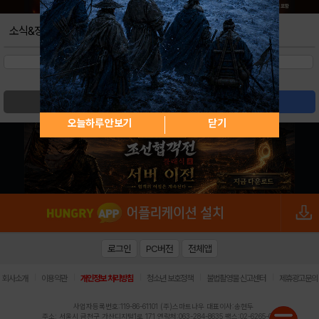
소식&정보
검색
글쓰기
오늘하루 안보기
닫기
로그인
PC버전
전체앱
|
|
|
|
|
회사소개
이용약관
개인정보 처리방침
청소년 보호정책
불법촬영물 신고센터
제휴광고문의
사업자등록번호:119-86-61101 (주)스마트나우 대표이사:송현두
주소: 서울시 금천구 가산디지털1로 171 연락처:063-284-8635 팩스:02-6265-0377