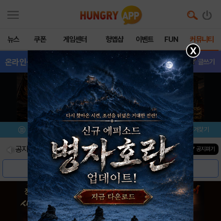
뉴스
쿠폰
게임센터
헝앱샵
이벤트
FUN
커뮤니티
X
온라인삼국지
- 소식&정보
글쓰기
메뉴
이벤트/미션
설치/평가
즐겨찾기
공지사항
진행중인 이벤트
0
건
▼ 공지펴기