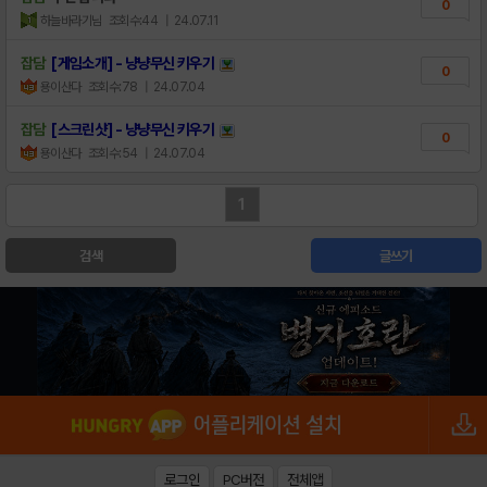
0
하늘바라기님
조회수:44
| 24.07.11
잡담
[게임소개] - 냥냥무신 키우기
0
용이산다
조회수:78
| 24.07.04
잡담
[스크린샷] - 냥냥무신 키우기
0
용이산다
조회수:54
| 24.07.04
1
검색
글쓰기
로그인
PC버전
전체앱