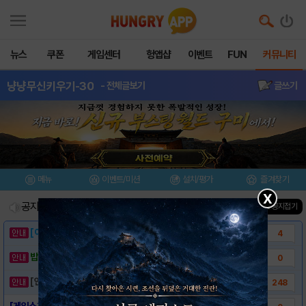
뉴스
쿠폰
게임센터
헝앱샵
이벤트
FUN
커뮤니티
냥냥무신키우기-30
- 전체글보기
글쓰기
메뉴
이벤트/미션
설치/평가
즐겨찾기
X
공지사항
진행중인 이벤트
0
건
▲ 공지접기
[이벤트] 웃음으로 매일매일 해피! 유머 게시..
4
밥알이의 헝앱통신 ⑲ “밥알이, 드디어 멀티를..
0
[안내] 헝그리앱 필수 상식! 밥알 획득 안내..
248
[게임소개] - 냥냥무신 키우기