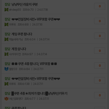
잡담
냥냥무신 라운지 쿠본
0
ehdwp55
조회수:70
| 24.07.18
잡담
❤️❤️전설장비사전+VIP포함 쿠폰❤️❤️
0
피루트
조회수:88
| 24.07.16
잡담
게임 쿠폰 팝니다
0
하늘바라기님
조회수:34
| 24.07.14
잡담
계정 삽니다
0
사가아이언
조회수:97
| 24.07.14
잡담
■■ 쿠폰 4종 팝니다, VIP포함 ■■
0
멀랑33
조회수:84
| 24.07.11
잡담
❤️❤️전설장비사전+VIP포함 쿠폰❤️❤️
0
피루트
조회수:138
| 24.07.11
잡담
█쿠폰 4종★최저가 팝니다█냥냥무신키우기
0
여신임화영♡
조회수:77
| 24.07.11
잡담
쿠폰 팝니다