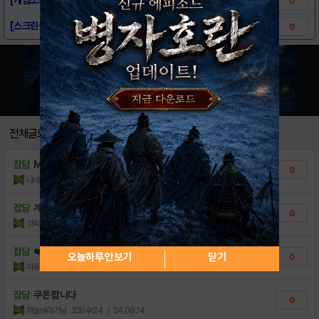
0
[스크린샷] - 냥냥무신 키우기
0
전체글보기
잡담
Max20으로 캐릭삽니다
0
나태한오만
조회수:32
| 25.01.03
잡담
계정팔매 급처
0
셩귁
조회수:80
| 24.11.16
잡담
❤️❤️전설장비사전+VIP포함 쿠폰❤️❤️
오늘하루 안보기
닫기
0
피루트
조회수:65
| 24.08.17
잡담
쿠폰 팝니다
0
하늘바라기님
조회수:24
| 24.08.14