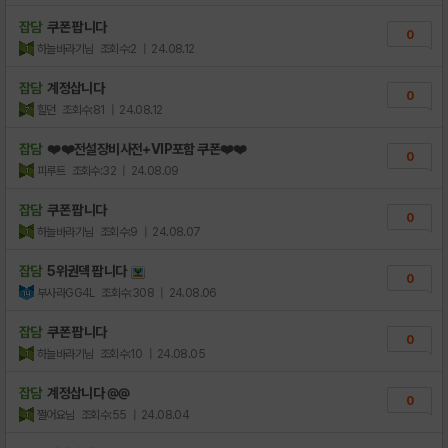
잡담
쿠폰 팝니다
0
하늘바라기님
조회수:2
| 24.08.12
잡담
계정삽니다
0
힐던
조회수:81
| 24.08.12
잡담
❤️❤️전설장비사전+VIP포함 쿠폰❤️❤️
0
피루트
조회수:32
| 24.08.09
잡담
쿠폰 팝니다
0
하늘바라기님
조회수:9
| 24.08.07
잡담
5위권덱 팝니다
0
부사라GG4L
조회수:308
| 24.08.06
잡담
쿠폰 팝니다
0
하늘바라기님
조회수:10
| 24.08.05
잡담
계정삽니다 @@
0
쩔어요님
조회수:55
| 24.08.04