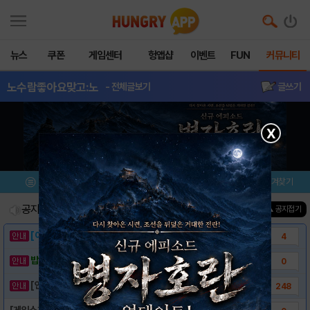
뉴스
쿠폰
게임센터
헝앱샵
이벤트
FUN
커뮤니티
노수람좋아요맞고:노
- 전체글보기
글쓰기
X
메뉴
이벤트/미션
설치/평가
즐겨찾기
공지사항
진행중인 이벤트
0
건
▲ 공지접기
[이벤트] 웃음으로 매일매일 해피! 유머 게시..
4
밥알이의 헝앱통신 ⑲ “밥알이, 드디어 멀티를..
0
[안내] 헝그리앱 필수 상식! 밥알 획득 안내..
248
[게임소개] - 노수람 좋아요 맞고