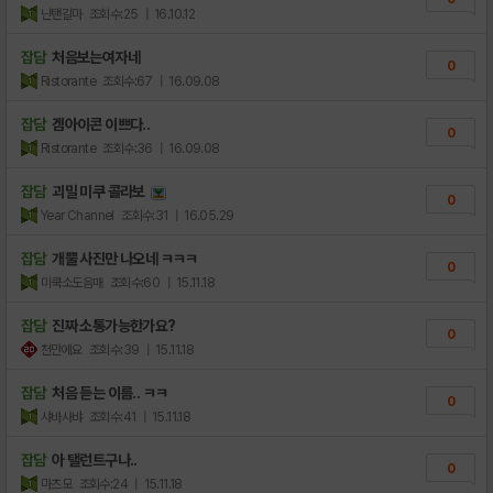
닌탠길마
조회수:25
| 16.10.12
잡담
처음보는여자네
0
Ristorante
조회수:67
| 16.09.08
잡담
겜아이콘 이쁘다..
0
Ristorante
조회수:36
| 16.09.08
잡담
괴밀 미쿠 콜라보
0
Year Channel
조회수:31
| 16.05.29
잡담
개뿔 사진만 나오네 ㅋㅋㅋ
0
미쿡소도음매
조회수:60
| 15.11.18
잡담
진짜 소통가능한가요?
0
천만에요
조회수:39
| 15.11.18
잡담
처음 듣는 이름.. ㅋㅋ
0
샤바사뱌
조회수:41
| 15.11.18
잡담
아 탤런트구나..
0
마츠모
조회수:24
| 15.11.18