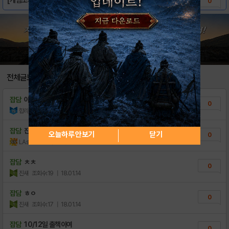
0
전체글보기
잡담
아랫분 제목 인정
0
합리적ㅤ의심
조회수:31
| 20.05.07
잡담
진짜 이런제목은
오늘하루 안보기
닫기
0
LAsahi
조회수:17
| 18.11.24
잡담
ㅊㅊ
0
진섀
조회수:19
| 18.01.14
잡담
ㅎㅇ
0
진섀
조회수:17
| 18.01.14
잡담
10/12일 출책이여
0