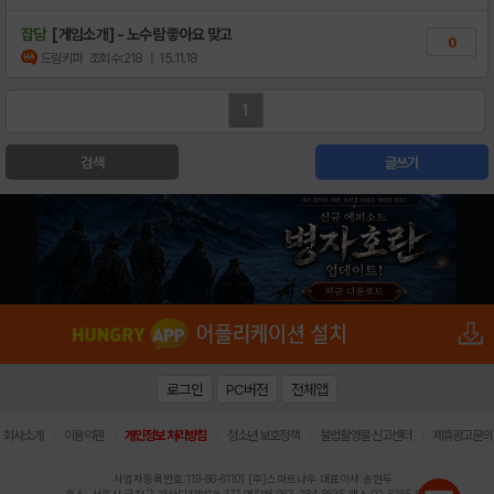
잡담
[게임소개] - 노수람 좋아요 맞고
0
드림키퍼
조회수:218
| 15.11.18
1
검색
글쓰기
로그인
PC버전
전체앱
|
|
|
|
|
회사소개
이용약관
개인정보 처리방침
청소년 보호정책
불법촬영물 신고센터
제휴광고문의
사업자등록번호:119-86-61101 (주)스마트나우 대표이사:송현두