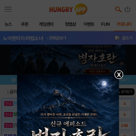
뉴스
쿠폰
게임센터
헝앱샵
이벤트
FUN
커뮤니티
노아판타지:마법소녀
- 전체글보기
글쓰기
X
메뉴
이벤트/미션
설치/평가
즐겨찾기
공지사항
진행중인 이벤트
0
건
▲ 공지접기
[이벤트] 웃음으로 매일매일 해피! 유머 게시..
4
밥알이의 헝앱통신 ⑲ “밥알이, 드디어 멀티를..
0
[안내] 헝그리앱 필수 상식! 밥알 획득 안내..
248
[다운로드 링크] 노아판타지:마법소녀P.E.T..