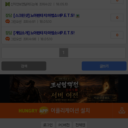
0
신작만보면달려드는애
조회수:22
| 18.05.10
잡담
[스크린샷] 노아판타지:마법소녀P.E.T.S!
0
그린오션
조회수:91
| 18.05.10
잡담
[게임소개] 노아판타지:마법소녀P.E.T.S!
0
그린오션
조회수:98
| 18.05.10
1
검색
글쓰기
로그인
PC버전
전체앱