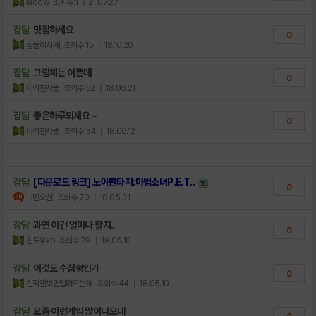
laddw
조회수:1
| 21.07.27
잡담
맛점하세요
0
꿈돌이시계
조회수:15
| 18.10.20
잡담
그림체는 이쁜데
0
아기천사뚱
조회수:52
| 18.06.21
잡담
좋은하루되세요 ~
0
아기천사뚱
조회수:34
| 18.06.12
잡담
[다운로드 링크] 노아판타지:마법소녀P.E.T..
0
그린오션
조회수:70
| 18.05.31
잡담
과연 이건 얼마나 할지..
0
윈도우xp
조회수:78
| 18.05.10
잡담
이것도 수집형인가
0
신작만보면달려드는애
조회수:44
| 18.05.10
잡담
요즘 이런게임 많이나오네