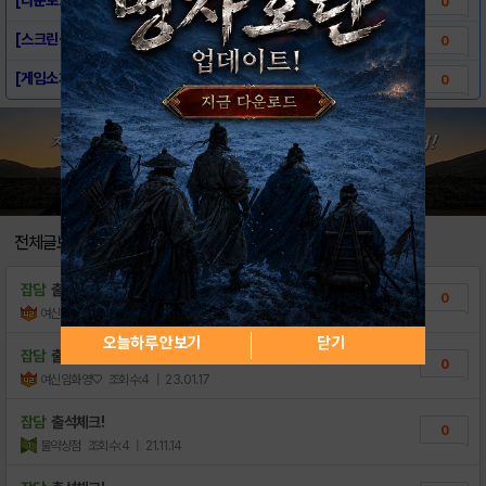
0
[스크린샷] 노아판타지:마법소녀P.E.T.S!
0
[게임소개] 노아판타지:마법소녀P.E.T.S!
0
전체글보기
잡담
출석ㅋ
0
여신임화영♡
조회수:4
| 23.01.17
오늘하루 안보기
닫기
잡담
출석ㅋ
0
여신임화영♡
조회수:4
| 23.01.17
잡담
출석체크!
0
물약상점
조회수:4
| 21.11.14