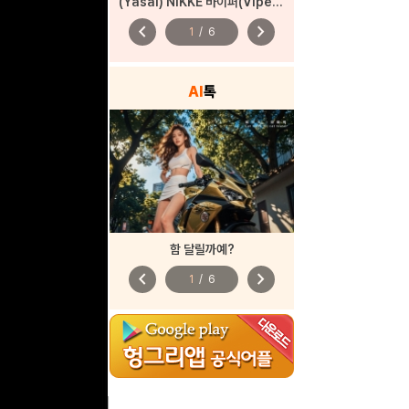
(Yasal) NIKKE 바이퍼(Viper) – 펑키 스트리트
chevron_left
chevron_right
1
/
6
AI
톡
함 달릴까예?
chevron_left
chevron_right
1
/
6