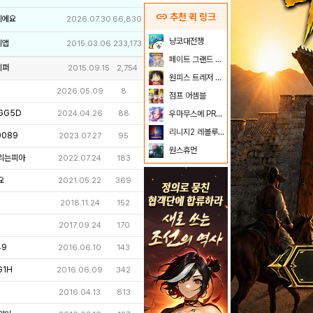
link
추천 퀵 링크
이에요
2026.07.30
66,830
냥코대전쟁
리앱
2015.03.06
233,173
페이트 그랜드 오더
키퍼
2015.09.15
2,754
원피스 트레저 크루즈
2026.05.09
8
점프 어셈블
GG5D
2024.04.26
88
우마무스메 PRETTY DERBY
리니지2 레볼루션
089
2023.07.27
95
원스휴먼
리는피아
2022.07.24
183
요
2021.05.22
369
2018.11.24
152
2017.09.24
170
49
2016.06.10
143
1H
2016.06.09
342
2016.04.13
813