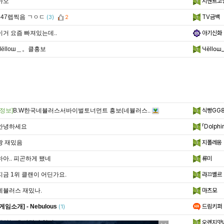
아오
시멘트고
347렙찍음 ㄱㅇㄷ
TV금백
(3)
2
이거 요즘 빠져있는데..
아기신화
Чёllош＿。클홍보
Чёllо
정보]
B.W한국네뷸러스서바이벌토너먼트 흥보(네뷸러스..
식빵GG
안녕하세요
「Dolphi
짱 재밌음
지폴레옹
하아.. 피곤하게 됐네
류미
지금 1위 클랜이 어딘가요.
라끄벨르
네뷸러스 재밌나.
마츠모
[게임소개] - Nebulous
드림키퍼
(1)
재밌는데 사람이 없어...
오렌지맛