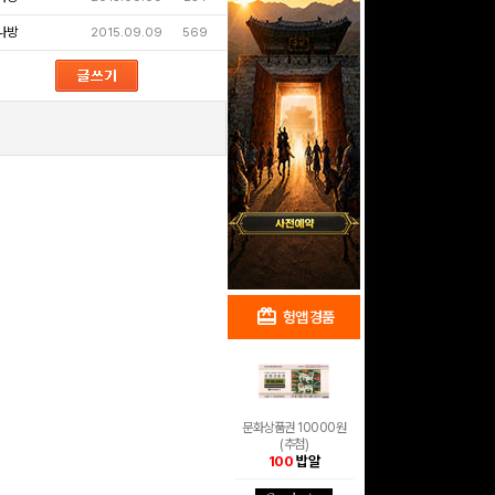
나방
2015.09.09
569
redeem
shopping_cart
헝앱 경품
헝앱 쇼핑
문화상품권 10000원
(추첨)
100
밥알