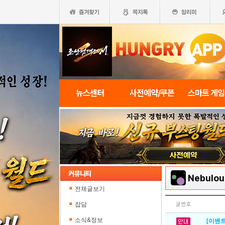
뉴스센터
사전예약/쿠폰
스마트 게
Nebulou
전체글보기
잡담
글번호
소식&정보
[이벤트