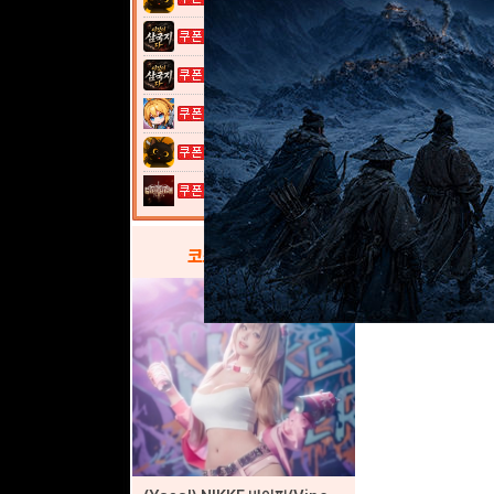
[잡담]
1
이것이 삼국지...
이것이 삼국지...
여전사 키우기...
고양이 낚시터...
그레이 사가
코스프레
갤러리