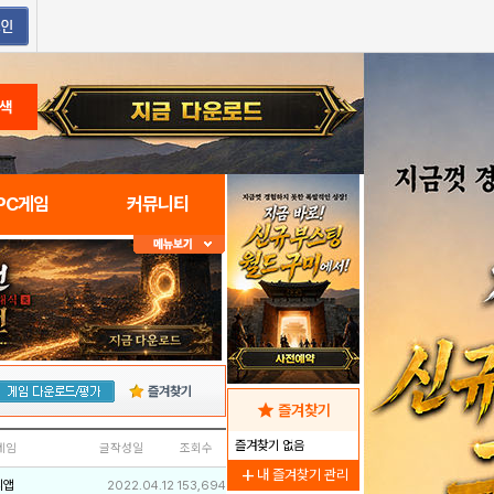
색
PC게임
커뮤니티
즐겨찾기
star
즐겨찾기
즐겨찾기 없음
네임
글작성일
조회수
add
내 즐겨찾기 관리
리앱
2022.04.12
153,694