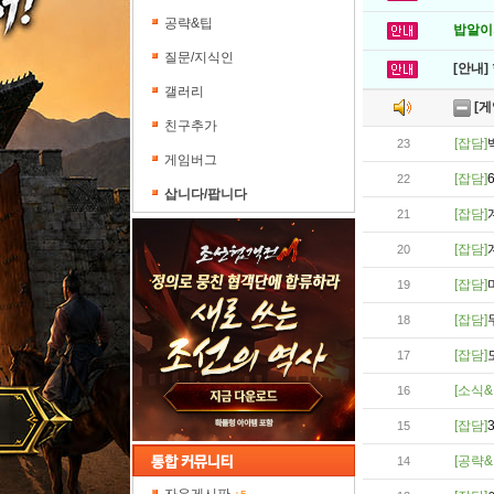
공략&팁
밥알이의
질문/지식인
[안내]
갤러리
[게
친구추가
[잡담]
23
게임버그
[잡담]
22
삽니다/팝니다
[잡담]
21
[잡담]
20
[잡담]
19
[잡담]
18
[잡담]
17
[소식&
16
[잡담]
15
[공략&
14