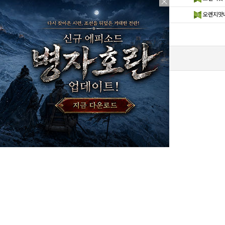
겟 개척자가 되겠어!
오렌지맛
1