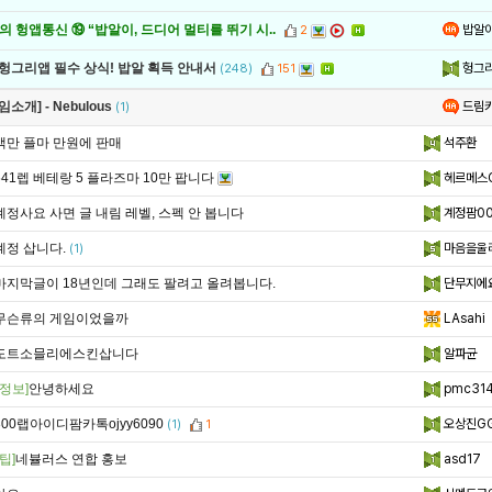
밥알
 헝앱통신 ⑲ “밥알이, 드디어 멀티를 뛰기 시..
2
헝그
 헝그리앱 필수 상식! 밥알 획득 안내서
(248)
151
드림
임소개] - Nebulous
(1)
백만 플마 만원에 판매
석주환
641렙 베테랑 5 플라즈마 10만 팝니다
헤르메스
계정사요 사면 글 내림 레벨, 스펙 안 봅니다
계정팜00
계정 삽니다.
마음을울
(1)
마지막글이 18년인데 그래도 팔려고 올려봅니다.
단무지에
무슨류의 게임이었을까
LAsahi
도트소믈리에스킨삽니다
알파균
정보]
안녕하세요
pmc31
300랩아이디팜카톡ojyy6090
오상진GG
(1)
1
팁]
네뷸러스 연합 홍보
asd17