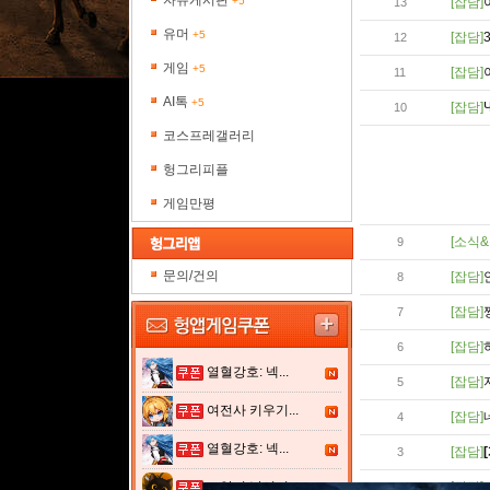
자유게시판
+5
[잡담]
13
유머
+5
[잡담]
12
게임
+5
[잡담]
11
AI톡
+5
[잡담]
10
코스프레갤러리
헝그리피플
게임만평
[소식&
9
문의/건의
[잡담]
8
[잡담]
7
[잡담]
6
열혈강호: 넥...
[잡담]
5
여전사 키우기...
[잡담]
4
열혈강호: 넥...
[잡담]
3
고양이 낚시터...
[잡담]
2