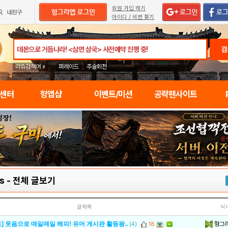
회원 가입 하기
아이디 / 비번 찾기
검
이슈검색어 »
퍼레이드
주술회전
임센터
헝앱샵
이벤트/미션
공략팬사이트
s
-
전체 글보기
글제목
닉
헝그
] 웃음으로 매일매일 해피! 유머 게시판 활동왕..
(4)
18