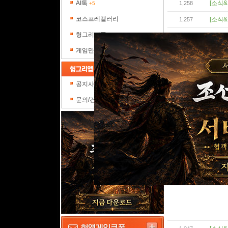
AI톡
[소식&
1,258
+5
코스프레갤러리
[소식&
1,257
헝그리피플
[소식&
1,256
게임만평
[소식&
1,255
[소식&
1,254
공지사항
[소식&
1,253
문의/건의
[소식&
1,252
[소식&
1,251
[소식&
1,250
[소식&
1,249
[소식&
1,248