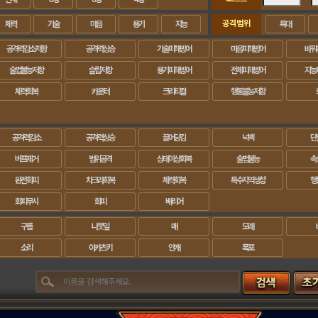
공격범위
체력
기술
마음
용기
지능
특대
공격력감소저항
공격력상승
기술피해방어
마음피해방어
바꿔
술법불능저항
슬립저항
용기피해방어
전체피해방어
지능
체력회복
카운터
크리티컬
행동불능저항
공격력감소
공격력상승
끌어당김
넉백
단
버프제거
범위공격
상태이상회복
술법불능
속
완전회피
차크라회복
체력회복
특수지역생성
행
회피무시
회피
배리어
구름
나뭇잎
매
모래
소리
아카츠키
안개
폭포