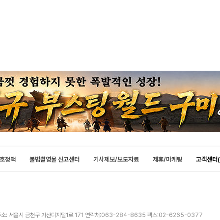
호정책
불법촬영물 신고센터
기사제보/보도자료
제휴/마케팅
고객센터(
소: 서울시 금천구 가산디지털1로 171 연락처:063-284-8635 팩스:02-6265-0377