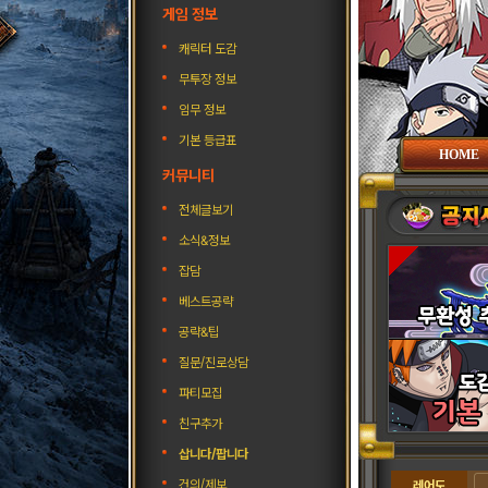
게임 정보
캐릭터 도감
무투장 정보
임무 정보
기본 등급표
HOME
커뮤니티
전체글보기
소식&정보
잡담
베스트공략
공략&팁
질문/진로상담
파티모집
친구추가
삽니다/팝니다
건의/제보
레어도