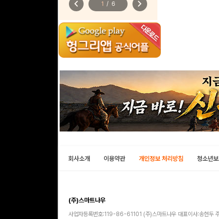
chevron_left
chevron_right
1
/
6
회사소개
이용약관
개인정보 처리방침
청소년보
(주)스마트나우
사업자등록번호:119-86-61101 (주)스마트나우 대표이사:송현두 주