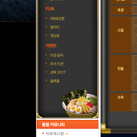
FUN
속성
자랑&인증
갤러리
스킬
영상관
이벤트
미션 공지
추가 미션
인술
선택 2017
블랙홀
소속
자유게시판
+5