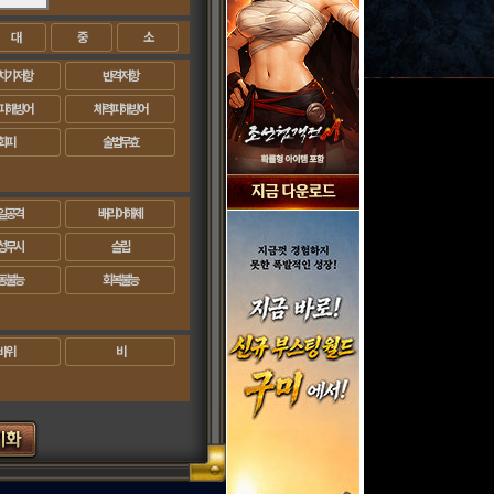
대
중
소
치기저항
반격저항
피해방어
체력피해방어
회피
술법무효
일공격
배리어해제
성무시
슬립
동불능
회복불능
바위
비