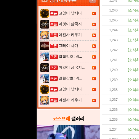
[소식&
1,247
[소식&
1,246
고양이 낚시터...
[소식&
1,245
이것이 삼국지...
[소식&
1,244
여전사 키우기...
[소식&
1,243
그레이 사가
[소식&
1,242
열혈강호: 넥...
[소식&
1,241
이것이 삼국지...
[소식&
1,240
열혈강호: 넥...
[소식&
1,239
고양이 낚시터...
[소식&
1,238
[소식&
여전사 키우기...
1,237
[소식&
1,236
코스프레
갤러리
[소식&
1,235
[소식&
1,234