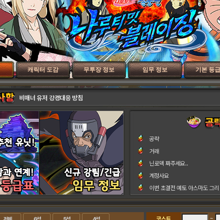
캐릭터 도감
무투장 정보
임무 정보
기본 등
비매너 유저 강경대응 방침
공략
거래
닌로덱 짜주세요..
계정사요
이번 초결전 예토 아스마도 그리
~
코스트
전체
6성
5성
4성