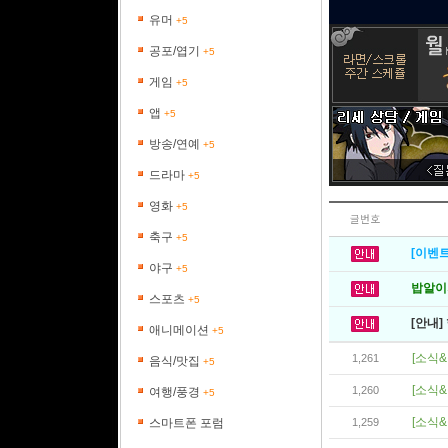
유머
+5
공포/엽기
+5
게임
+5
앱
+5
방송/연예
+5
드라마
+5
영화
+5
글번호
축구
+5
[이벤트
야구
+5
밥알이의
스포츠
+5
[안내]
애니메이션
+5
[소식&
1,261
음식/맛집
+5
[소식&
1,260
여행/풍경
+5
[소식&
스마트폰 포럼
1,259