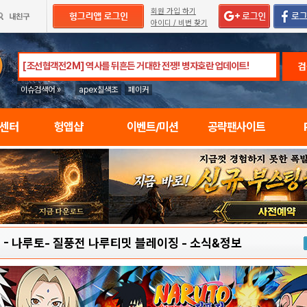
회원 가입 하기
아이디 / 비번 찾기
검
이슈검색어 »
apex칠색조
페이커
임센터
헝앱샵
이벤트/미션
공략팬사이트
O - 나루토- 질풍전 나루티밋 블레이징
-
소식&정보