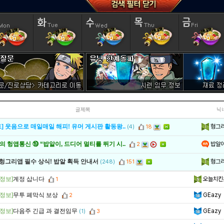
글제목
닉
헝그
] 웃음으로 매일매일 해피! 유머 게시판 활동왕..
(4)
18
밥알
 헝앱통신 ⑲ “밥알이, 드디어 멀티를 뛰기 시..
2
헝그
 헝그리앱 필수 상식! 밥알 획득 안내서
(248)
151
정보]
계정 삽니다
오늘치킨
1
정보]
무투 폐막식 보상
GEazy
2
정보]
다음주 긴급 과 결전임무
GEazy
(1)
3