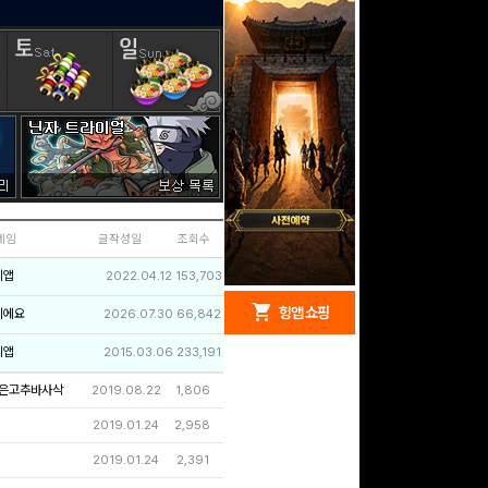
네임
글작성일
조회수
리앱
2022.04.12
153,703
redeem
shopping_cart
헝앱 경품
헝앱 쇼핑
이에요
2026.07.30
66,842
리앱
2015.03.06
233,191
은고추바사삭
2019.08.22
1,806
문화상품권 5000원 (추
2019.01.24
2,958
첨)
100
밥알
2019.01.24
2,391