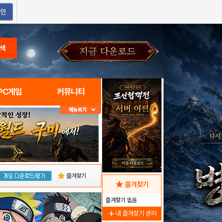
색
PC게임
커뮤니티
즐겨찾기
star
즐겨찾기
즐겨찾기 없음
add
내 즐겨찾기 관리