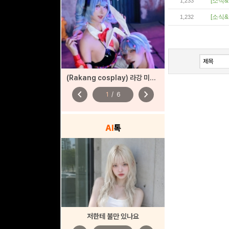
[소식&
1,233
[소식&
1,232
(Rakang cosplay) 라강 미쿠 코스프레
chevron_left
chevron_right
1
/
6
AI
톡
저한테 불만 있나요