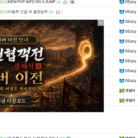
정보]
NEW PVP INFO ON V-JUMP
GEazy
(4)
1
정보]
다음주 긴급 과 결전임무
GEazy
(6)
2
정보]
인계 무투장에 관련된 트라이얼에 대한 안내
GEazy
(3)
정보]
마지막 폐막 무투장 보상
GEazy
정보]
거대러쉬(보스) 복각
GEazy
정보]
(블각,한돌) 록 리 임무,무투 스탯정보
GEazy
(1)
정보]
(블각,한돌) 가아라 임무,무투 스탯정보
GEazy
(1)
1
정보]
(무환성보상) 타유야 무투,임무 스탯정보
GEazy
(1)
정보]
(긴급) 우치하 이즈나 무투.임무 스탯정보
GEazy
(1)
정보]
무환성 29회, 신규 긴급 이즈나 예고
津월아
(7)
정보]
다음 초결전 카구야 예고
津월아
(9)