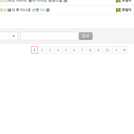
정보]
외전 이타치, 블각 미나토 공명스킬
津월아
정보]
블각 후 미나토 스텟
津월아
(9)
1
2
3
4
5
6
7
8
9
10