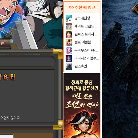
link
추천 퀵 링크
냥코대전쟁
페이트 그랜드 오더
원피스 트레저 크루즈
점프 어셈블
급표
우마무스메 PRETTY DERBY
리니지2 레볼루션
원스휴먼
 어렵지 않아요