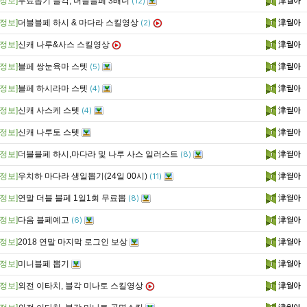
정보]
무료뽑기 블각, 더블블페 3배너
津월아
(12)
정보]
더블블페 하시 & 마다라 스킬영상
津월아
(2)
정보]
신캐 나루&사스 스킬영상
津월아
정보]
블페 쌍눈육마 스텟
津월아
(5)
정보]
블페 하시라마 스텟
津월아
(4)
정보]
신캐 사스케 스텟
津월아
(4)
정보]
신캐 나루토 스텟
津월아
정보]
더블블페 하시,마다라 및 나루 사스 일러스트
津월아
(8)
정보]
우치하 마다라 생일뽑기(24일 00시)
津월아
(11)
정보]
연말 더블 블페 1일1회 무료뽑
津월아
(8)
정보]
다음 블페예고
津월아
(6)
정보]
2018 연말 마지막 로그인 보상
津월아
정보]
미니블페 뽑기
津월아
정보]
외전 이타치, 블각 미나토 스킬영상
津월아