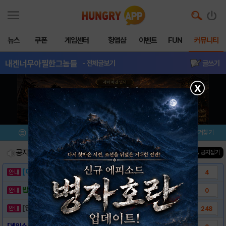
뉴스
쿠폰
게임센터
헝앱샵
이벤트
FUN
커뮤니티
내겐너무아찔한그놈들
- 전체글보기
글쓰기
X
메뉴
이벤트/미션
설치/평가
즐겨찾기
공지사항
진행중인 이벤트
0
건
▲ 공지접기
[이벤트] 웃음으로 매일매일 해피! 유머 게시..
4
밥알이의 헝앱통신 ⑲ “밥알이, 드디어 멀티를..
0
[안내] 헝그리앱 필수 상식! 밥알 획득 안내..
248
[게임소개] - 내겐 너무 아찔한 그놈들