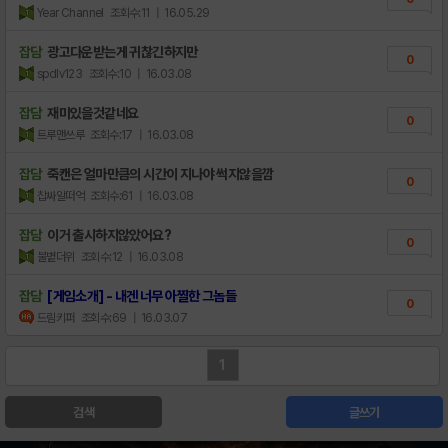
Year Channel
조회수:11
| 16.05.29
잡담
광고다운받는게 귀찮긴하지만
0
spdlv123
조회수:10
| 16.03.08
잡담
재미있을것같네요
0
트루맨쓰루
조회수:17
| 16.03.08
잡담
죽캔은 얼마만큼의 시간이 지나야 썩지않을깜
0
찹싸알떠억
조회수:61
| 16.03.08
잡담
이거 출시하지않았어요?
0
불볕더위
조회수:12
| 16.03.08
잡담
[게임소개] - 내겐 너무 아찔한 그놈들
0
드림키퍼
조회수:69
| 16.03.07
1
검색
글쓰기