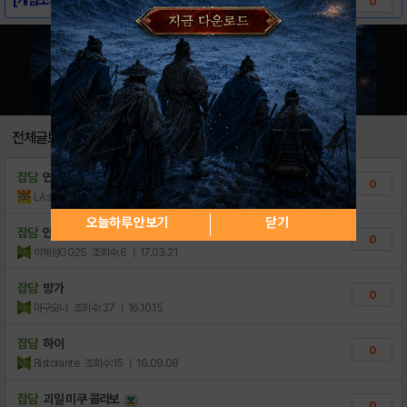
0
전체글보기
잡담
연애게임
0
LAsahi
조회수:5
| 18.11.26
오늘하루 안보기
닫기
잡담
안녕하새요
0
이혜성GG2S
조회수:6
| 17.03.21
잡담
방가
0
마구오니
조회수:37
| 16.10.15
잡담
하이
0
Ristorante
조회수:15
| 16.09.08
잡담
괴밀 미쿠 콜라보
0