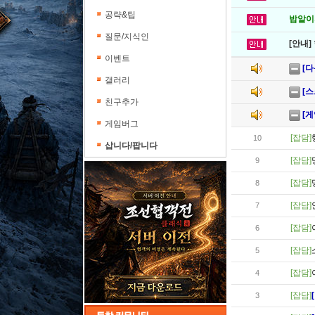
공략&팁
밥알이의
질문/지식인
[안내]
이벤트
[
갤러리
[
친구추가
[
게임버그
[잡담]
10
삽니다/팝니다
[잡담]
9
[잡담]
8
[잡담]
7
[잡담]
6
[잡담]
5
[잡담]
4
[잡담]
3