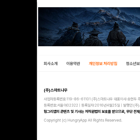
회사소개
이용약관
개인정보 처리방침
청소년보
(주)스마트나우
사업자등록번호:119-86-61101 (주)스마트나우 대표이사:송현두 주
등록번호:서울아02322 | 등록일자:2016년4월25일 | 발행인:(
헝그리앱의 콘텐츠 및 기사는 저작권법의 보호를 받으므로, 무단 전재,
Copyright (c) HungryApp All Rights Reserved.