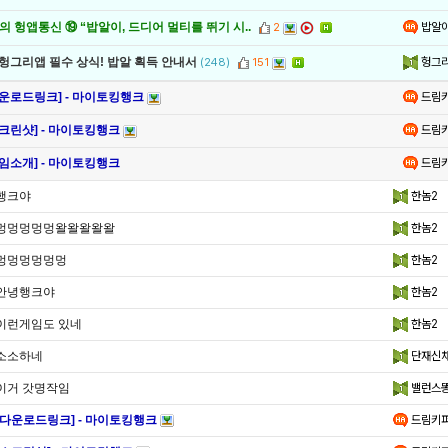
밥알
 헝앱통신 ⑲ “밥알이, 드디어 멀티를 뛰기 시..
2
헝그
 헝그리앱 필수 상식! 밥알 획득 안내서
(248)
151
드림
다운로드링크] - 마이토킹행크
드림
스크린샷] - 마이토킹행크
드림
게임소개] - 마이토킹행크
행크야
한놈2
멍멍멍멍멍왈왈왈왈왈
한놈2
멍멍멍멍멍멍
한놈2
안녕행크야
한놈2
이런게임도 있네
한놈2
소소하네
단재신
이거 갓명작임
밸런스
[다운로드링크] - 마이토킹행크
드림키