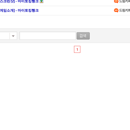
[스크린샷] - 마이토킹행크
드림키
[게임소개] - 마이토킹행크
드림키
1