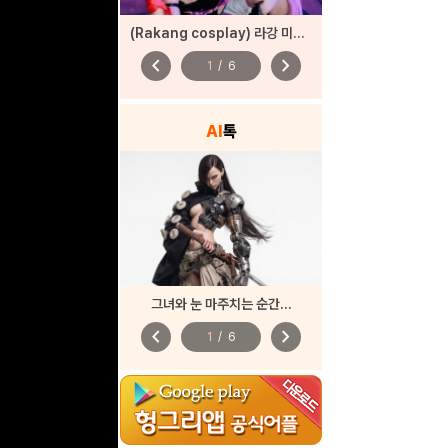
(Rakang cosplay) 라강 미쿠 코스프레
chevron_left
chevron_right
1
/
6
AI
톡
그녀와 눈 마주치는 순간...
chevron_left
chevron_right
1
/
6