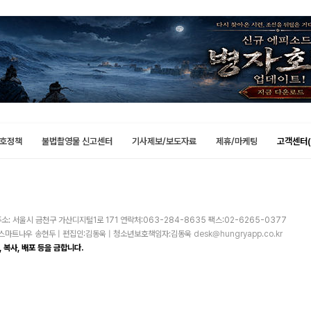
호정책
불법촬영물 신고센터
기사제보/보도자료
제휴/마케팅
고객센터(
소: 서울시 금천구 가산디지털1로 171 연락처:063-284-8635 팩스:02-6265-0377
주)스마트나우 송현두 | 편집인:김동욱 | 청소년보호책임자:김동욱
desk@hungryapp.co.kr
 복사, 배포 등을 금합니다.