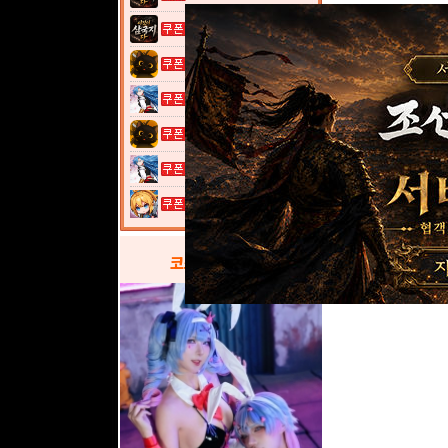
이것이 삼국지...
고양이 낚시터...
열혈강호: 넥...
고양이 낚시터...
열혈강호: 넥...
여전사 키우기...
코스프레
갤러리