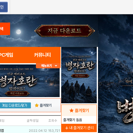
색
PC게임
커뮤니티
즐겨찾기
star
즐겨찾기
즐겨찾기 없음
네임
글작성일
조회수
add
내 즐겨찾기 관리
리앱
2022.04.12
153,721