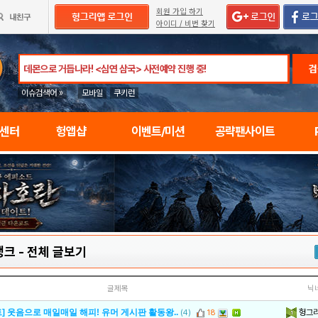
회원 가입 하기
아이디 / 비번 찾기
검
이슈검색어 »
모바일
쿠키런
임센터
헝앱샵
이벤트/미션
공략팬사이트
행크
-
전체 글보기
글제목
닉
헝그
] 웃음으로 매일매일 해피! 유머 게시판 활동왕..
(4)
18