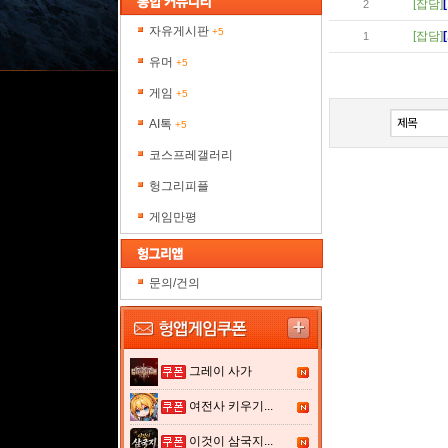
[잡담]
2
자유게시판
+5
[잡담]
1
유머
+5
게임
+5
AI톡
+5
코스프레갤러리
헝그리피플
게임만평
문의/건의
그레이 사가
여전사 키우기...
이것이 삼국지...