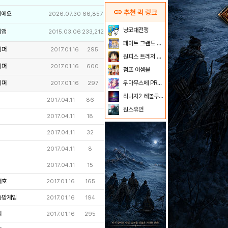
link
추천 퀵 링크
이에요
2026.07.30
66,857
냥코대전쟁
리앱
2015.03.06
233,212
페이트 그랜드 오더
키퍼
2017.01.16
295
원피스 트레저 크루즈
키퍼
2017.01.16
600
점프 어셈블
키퍼
우마무스메 PRETTY DERBY
2017.01.16
297
리니지2 레볼루션
2017.04.11
86
원스휴먼
2017.04.11
18
2017.04.11
32
2017.04.11
8
2017.04.11
15
채호
2017.01.16
165
똥망게임
2017.01.16
194
퍼
2017.01.16
295