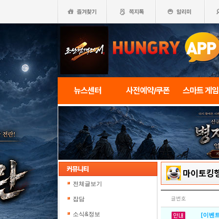
뉴스센터
사전예약/쿠폰
스마트 게
마이토킹
전체글보기
잡담
글번호
소식&정보
[이벤트