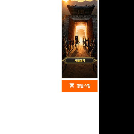
redeem
shopping_cart
헝앱 경품
헝앱 쇼핑
구글 플레이 기프트카드
5,000원 (추첨)
100
밥알